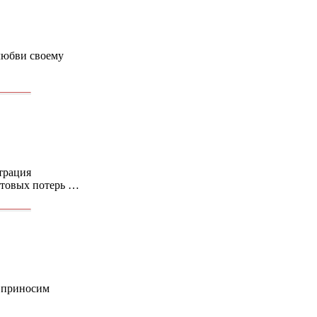
 любви своему
трация
ытовых потерь …
, приносим