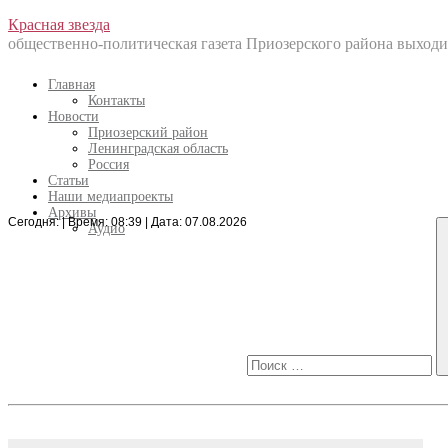
Перейти
Красная звезда
к
общественно-политическая газета Приозерского района выходит
содержанию
Главная
Контакты
Новости
Приозерский район
Ленинградская область
Россия
Статьи
Наши медиапроекты
Архивы
Сегодня: | Время: 08:39 | Дата: 07.08.2026
Искать:
Аудио