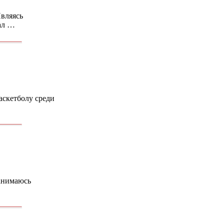
Являясь
ал …
аскетболу среди
занимаюсь