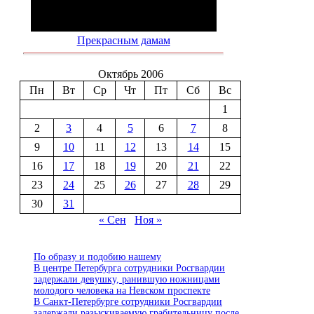
Прекрасным дамам
Октябрь 2006
Пн
Вт
Ср
Чт
Пт
Сб
Вс
1
2
3
4
5
6
7
8
9
10
11
12
13
14
15
16
17
18
19
20
21
22
23
24
25
26
27
28
29
30
31
« Сен
Ноя »
По образу и подобию нашему
В центре Петербурга сотрудники Росгвардии
задержали девушку, ранившую ножницами
молодого человека на Невском проспекте
В Санкт-Петербурге сотрудники Росгвардии
задержали разыскиваемую грабительницу после