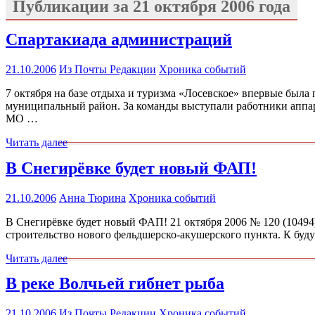
Публикации за
21 октября 2006 года
Спартакиада администраций
21.10.2006
Из Почты Редакции
Хроника событий
7 октября на базе отдыха и туризма «Лосевское» впервые был
муниципальный район. За команды выступали работники аппар
МО …
Читать далее
В Снегирёвке будет новый ФАП!
21.10.2006
Анна Тюрина
Хроника событий
В Снегирёвке будет новый ФАП! 21 октября 2006 № 120 (10494
строительство нового фельдшерско-акушерского пункта. К буд
Читать далее
В реке Волчьей гибнет рыба
21.10.2006
Из Почты Редакции
Хроника событий