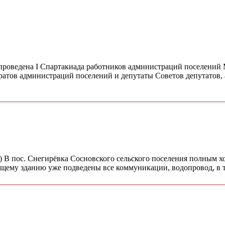
а проведена I Спартакиада работников администраций поселени
атов администраций поселений и депутаты Советов депутатов, 
) В пос. Снегирёвка Сосновского сельского поселения полным х
ущему зданию уже подведены все коммуникации, водопровод, в 