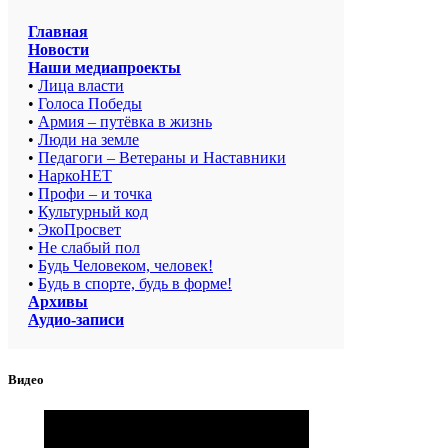
Главная
Новости
Наши медиапроекты
•
Лица власти
•
Голоса Победы
•
Армия – путёвка в жизнь
•
Люди на земле
•
Педагоги – Ветераны и Наставники
•
НаркоНЕТ
•
Профи – и точка
•
Культурный код
•
ЭкоПросвет
•
Не слабый пол
•
Будь Человеком, человек!
•
Будь в спорте, будь в форме!
Архивы
Аудио-записи
Видео