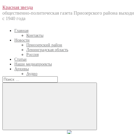
Перейти
Красная звезда
к
общественно-политическая газета Приозерского района выходи
содержанию
с 1940 года
Главная
Контакты
Новости
Приозерский район
Ленинградская область
Россия
Статьи
Наши медиапроекты
Архивы
Аудио
Искать:
Искать