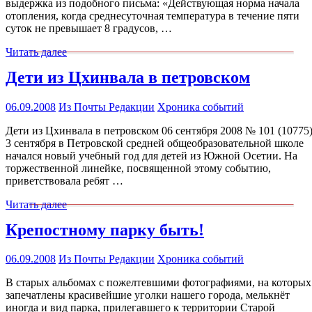
выдержка из подобного письма: «Действующая норма начала
отопления, когда среднесуточная температура в течение пяти
суток не превышает 8 градусов, …
Читать далее
Дети из Цхинвала в петровском
06.09.2008
Из Почты Редакции
Хроника событий
Дети из Цхинвала в петровском 06 сентября 2008 № 101 (10775
3 сентября в Петровской средней общеобразовательной школе
начался новый учебный год для детей из Южной Осетии. На
торжественной линейке, посвященной этому событию,
приветствовала ребят …
Читать далее
Крепостному парку быть!
06.09.2008
Из Почты Редакции
Хроника событий
В старых альбомах с пожелтевшими фотографиями, на которых
запечатлены красивейшие уголки нашего города, мелькнёт
иногда и вид парка, прилегавшего к территории Старой