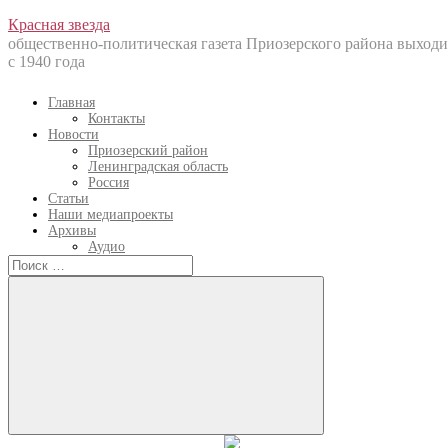
Перейти
Красная звезда
к
общественно-политическая газета Приозерского района выходи
содержанию
с 1940 года
Главная
Контакты
Новости
Приозерский район
Ленинградская область
Россия
Статьи
Наши медиапроекты
Архивы
Аудио
Искать:
Искать