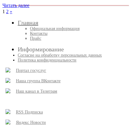
Читать далее
Пагинация
След.
1
2
»
записи
записей
Главная
Официальная информация
Контакты
Прайс
Информирование
Согласие на обработку персональных данных
Политика конфиденциальности
Портал госуслуг
Наша группа ВКонтакте
Наш канал в Телеграм
RSS Подписка
Яндекс Новости