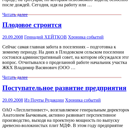
после дождей. Сегодня, идя на работу или …
Читать далее
Плодовое строится
20.09.2008
Геннадий ХЕЙТКОВ
Хроника событий
Сейчас самая главная забота в поселениях – подготовка к
зимнему периоду. На днях в Плодовском сельском поселении
состоялся административный совет, на котором обсуждался это
вопрос. Отчитывался о проделанной работе начальник участка
ЖКХ Владимир Васянович (ООО …
Читать далее
Поступательное развитие предприятия
20.09.2008
Из Почты Редакции
Хроника событий
ОАО «Лесплитинвест», возглавляемое генеральным директоро
Анатолием Бычковым, активно развивает перспективное
производство, выходя на проектную мощность по выпуску
древесно-волокнистых плит МДФ. В этом году предприятие