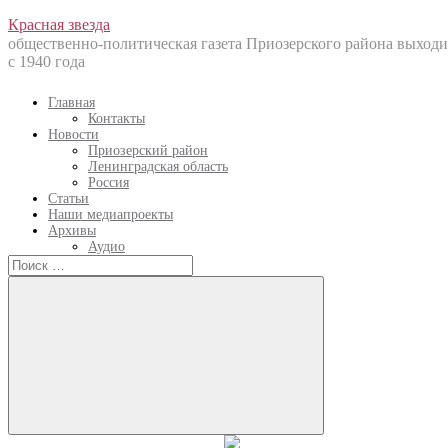
Перейти
Красная звезда
к
общественно-политическая газета Приозерского района выходи
содержанию
с 1940 года
Главная
Контакты
Новости
Приозерский район
Ленинградская область
Россия
Статьи
Наши медиапроекты
Архивы
Аудио
Искать:
Искать