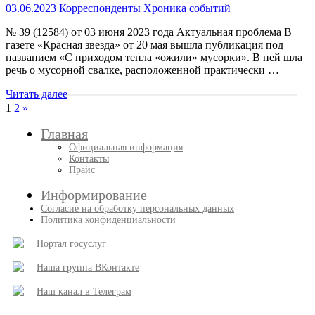
03.06.2023
Корреспонденты
Хроника событий
№ 39 (12584) от 03 июня 2023 года Актуальная проблема В
газете «Красная звезда» от 20 мая вышла публикация под
названием «С приходом тепла «ожили» мусорки». В ней шла
речь о мусорной свалке, расположенной практически …
Читать далее
Пагинация
След.
1
2
»
записи
записей
Главная
Официальная информация
Контакты
Прайс
Информирование
Согласие на обработку персональных данных
Политика конфиденциальности
Портал госуслуг
Наша группа ВКонтакте
Наш канал в Телеграм