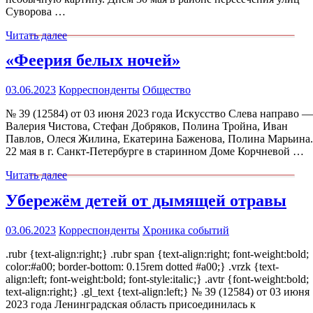
Суворова …
Читать далее
«Феерия белых ночей»
03.06.2023
Корреспонденты
Общество
№ 39 (12584) от 03 июня 2023 года Искусство Слева направо —
Валерия Чистова, Стефан Добряков, Полина Тройна, Иван
Павлов, Олеся Жилина, Екатерина Баженова, Полина Марьина.
22 мая в г. Санкт-Петербурге в старинном Доме Корчневой …
Читать далее
Убережём детей от дымящей отравы
03.06.2023
Корреспонденты
Хроника событий
.rubr {text-align:right;} .rubr span {text-align:right; font-weight:bold;
color:#a00; border-bottom: 0.15rem dotted #a00;} .vrzk {text-
align:left; font-weight:bold; font-style:italic;} .avtr {font-weight:bold;
text-align:right;} .gl_text {text-align:left;} № 39 (12584) от 03 июня
2023 года Ленинградская область присоединилась к