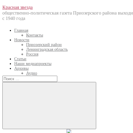
Перейти
Красная звезда
к
общественно-политическая газета Приозерского района выходи
содержанию
с 1940 года
Главная
Контакты
Новости
Приозерский район
Ленинградская область
Россия
Статьи
Наши медиапроекты
Архивы
Аудио
Искать:
Искать