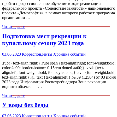
пройти профессиональное обучение в ходе реализации
федерального проекта «Содействие занятости» национального
проекта «Демография», в рамках которого работает программа
организации …
Читать далее
Подготовка мест рекреации к
купальному сезону 2023 года
03.06.2023
Корреспонденты
Хроника событий
.rubr {text-align:right;} .rubr span {text-align:right; font-weight:bold;
color:#a00; border-bottom: 0.15rem dotted #a00;} .vrzk {text-
align:left; font-weight:bold; font-style:italic;} .avtr {font-weight:bold;
text-align:right;} .gl_text {text-align:left;} № 39 (12584) от 03 июня
2023 года Информация Роспотребнадзора Зона рекреации
водного объекта — …
Читать далее
У воды без беды
03.06.2023
Корреспонденты
Хроника событий