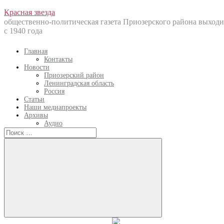
Перейти
Красная звезда
к
общественно-политическая газета Приозерского района выходи
содержанию
с 1940 года
Главная
Контакты
Новости
Приозерский район
Ленинградская область
Россия
Статьи
Наши медиапроекты
Архивы
Аудио
Искать:
Искать