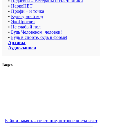
•
Педагоги – Ветераны и Наставники
•
НаркоНЕТ
•
Профи – и точка
•
Культурный код
•
ЭкоПросвет
•
Не слабый пол
•
Будь Человеком, человек!
•
Будь в спорте, будь в форме!
Архивы
Аудио-записи
Видео
Байк и память - сочетание, которое впечатляет