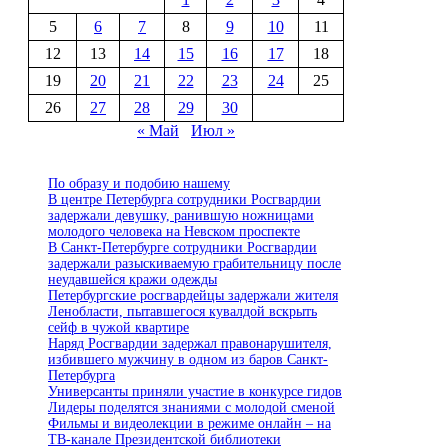
5
6
7
8
9
10
11
12
13
14
15
16
17
18
19
20
21
22
23
24
25
26
27
28
29
30
« Май
Июл »
По образу и подобию нашему
В центре Петербурга сотрудники Росгвардии
задержали девушку, ранившую ножницами
молодого человека на Невском проспекте
В Санкт-Петербурге сотрудники Росгвардии
задержали разыскиваемую грабительницу после
неудавшейся кражи одежды
Петербургские росгвардейцы задержали жителя
Ленобласти, пытавшегося кувалдой вскрыть
сейф в чужой квартире
Наряд Росгвардии задержал правонарушителя,
избившего мужчину в одном из баров Санкт-
Петербурга
Универсанты приняли участие в конкурсе гидов
Лидеры поделятся знаниями с молодой сменой
Фильмы и видеолекции в режиме онлайн – на
ТВ-канале Президентской библиотеки