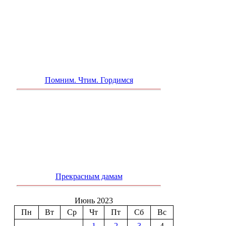
Помним. Чтим. Гордимся
Прекрасным дамам
Июнь 2023
Пн
Вт
Ср
Чт
Пт
Сб
Вс
1
2
3
4