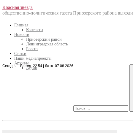
Перейти
Красная звезда
к
общественно-политическая газета Приозерского района выходит
содержанию
Главная
Контакты
Новости
Приозерский район
Ленинградская область
Россия
Статьи
Наши медиапроекты
Архивы
Сегодня: | Время: 22:54 | Дата: 07.08.2026
Искать:
Аудио