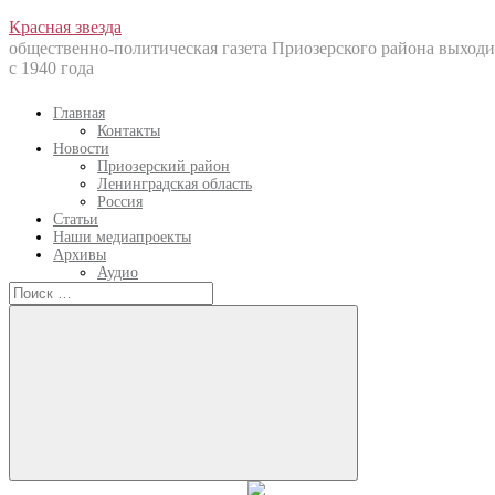
Перейти
Красная звезда
к
общественно-политическая газета Приозерского района выходи
содержанию
с 1940 года
Главная
Контакты
Новости
Приозерский район
Ленинградская область
Россия
Статьи
Наши медиапроекты
Архивы
Аудио
Искать:
Искать