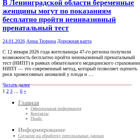
В Ленинградской области беременные
женщины могут по показаниям
бесплатно пройти неинвазивный
пренатальный тест
24.01.2026
Анна Тюрина
Дорожная карта
С 12 января 2026 года жительницы 47-го региона получили
возможность бесплатно пройти неинвазивный пренатальный
тест (НИПТ) в рамках обязательного медицинского страхования
НИПТ — это современный метод, который позволяет оценить
риск хромосомных аномалий у плода и …
Читать далее
Пагинация
След.
1
2
3
…
6
»
записи
записей
Главная
Официальная информация
Контакты
Прайс
Информирование
Согласие на обработку персональных данных