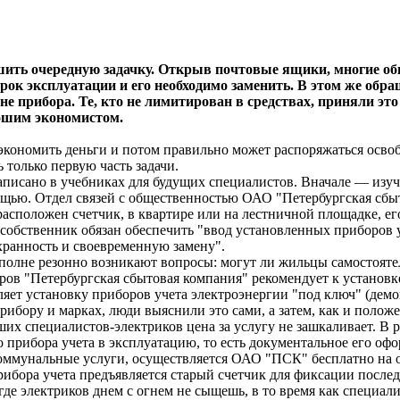
шить очередную задачку. Открыв почтовые ящики, многие о
 срок эксплуатации и его необходимо заменить. В этом же об
е прибора. Те, кто не лимитирован в средствах, приняли это
рошим экономистом.
 экономить деньги и потом правильно может распоряжаться осв
только первую часть задачи.
написано в учебниках для будущих специалистов. Вначале — изу
ощью. Отдел связей с общественностью ОАО "Петербургская сбы
 расположен счетчик, в квартире или на лестничной площадке, е
собственник обязан обеспечить "ввод установленных приборов у
ранность и своевременную замену".
вполне резонно возникают вопросы: могут ли жильцы самостоят
оров "Петербургская сбытовая компания" рекомендует к установк
яет установку приборов учета электроэнергии "под ключ" (демо
рибору и марках, люди выяснили это сами, а затем, как и положе
ших специалистов-электриков цена за услугу не зашкаливает. В 
 прибора учета в эксплуатацию, то есть документальное его офо
 коммунальные услуги, осуществляется ОАО "ПСК" бесплатно на 
бора учета предъявляется старый счетчик для фиксации послед
 где электриков днем с огнем не сыщешь, в то время как специа