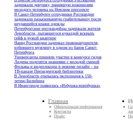
В центре Петербурга сотрудники Росгвардии
задержали девушку, ранившую ножницами
молодого человека на Невском проспекте
В Санкт-Петербурге сотрудники Росгвардии
задержали разыскиваемую грабительницу после
неудавшейся кражи одежды
Петербургские росгвардейцы задержали жителя
Ленобласти, пытавшегося кувалдой вскрыть
сейф в чужой квартире
Наряд Росгвардии задержал правонарушителя,
избившего мужчину в одном из баров Санкт-
Петербурга
Универсанты приняли участие в конкурсе гидов
Лидеры поделятся знаниями с молодой сменой
Фильмы и видеолекции в режиме онлайн – на
ТВ-канале Президентской библиотеки
В Ленобласти открылась экспозиция к 150-
летию Билибина
В Ивангороде появилась «Избушка-воробушка»
Главная
И
Официальная информация
Со
Контакты
да
Прайс
По