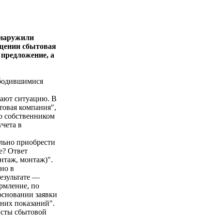
бнаружили
ращении сбытовая
 предложение, а
ободившимися
чают ситуацию. В
товая компания",
го собственником
чета в
ельно приобрести
е? Ответ
нтаж, монтаж)".
но в
результате —
рмление, по
основании заявки
них показаний".
листы сбытовой