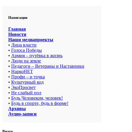
Навигация
Главная
Новости
Наши медиапроекты
•
Лица власти
•
Голоса Победы
•
Армия – путёвка в жизнь
•
Люди на земле
•
Педагоги – Ветераны и Наставники
•
НаркоНЕТ
•
Профи – и точка
•
Культурный код
•
ЭкоПросвет
•
Не слабый пол
•
Будь Человеком, человек!
•
Будь в спорте, будь в форме!
Архивы
Аудио-записи
Видео