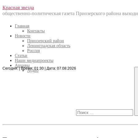
Перейти
Красная звезда
к
общественно-политическая газета Приозерского района выходит
содержанию
Главная
Контакты
Новости
Приозерский район
Ленинградская область
Россия
Статьи
Наши медиапроекты
Архивы
Сегодня: | Время: 01:30 | Дата: 07.08.2026
Искать:
Аудио