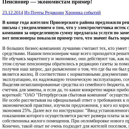
Пенсионер — экономистам пример!
23.12.2014
Из Почты Редакции
Хроника событий
В конце года жителям Приозерского района предложили ре
письма с уведомлением о том, что у электросчетчика истек
компания за определенную сумму предлагала услуги по замен
вот пенсионеры показали пример того, что значит быть хо
В больших бизнес-компаниях лучшими считают тех, кто умеет
средствами. Нашим пенсионерам чаще всего приходится решать 
Не обучаясь маркетингу и экономике, они действуют так, как 
этом случае пенсионеры обратились в редакцию газеты за пом
получив наш запрос, дал разъяснение о том, что где бы ни был
является жилец. В соответствии с нормативными документами 
эксплуатацию, их надлежащую техническую эксплуатацию, сох
Выделяя незапланированные средства из семейного бюджета, 
счетчик для замены, и если да, то какие конкретно марки приб
короткий: "ОАО "Петербургская сбытовая компания" осуществл
Не особо рассчитывая на официальный ответ о требованиях к п
экономической практике, изучили предложения, у кого из хоро
экономия 25%. Далее все по инструкции: "Ввод установленного
показаниям которого осуществляется расчет размера платы за
собственника жилого помещения. При опломбировке нового при
Конечно, такой опыт не очень подходит для жителей поселков,