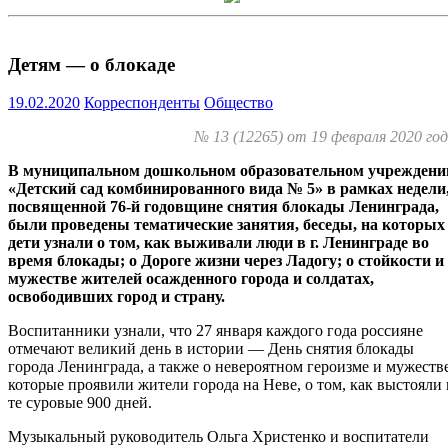
Детям — о блокаде
19.02.2020
Корреспонденты
Общество
№ 13 (12265) от 19 февраля 2020 го
В муниципальном дошкольном образовательном учреждени
«Детский сад комбинированного вида № 5» в рамках недели
посвященной 76-й годовщине снятия блокады Ленинграда,
были проведены тематические занятия, беседы, на которых
дети узнали о том, как выживали люди в г. Ленинграде во
время блокады; о Дороге жизни через Ладогу; о стойкости и
мужестве жителей осажденного города и солдатах,
освободивших город и страну.
Воспитанники узнали, что 27 января каждого года россияне
отмечают великий день в истории — День снятия блокады
города Ленинграда, а также о невероятном героизме и мужестве
которые проявили жители города на Неве, о том, как выстояли 
те суровые 900 дней.
Музыкальный руководитель Ольга Христенко и воспитатели