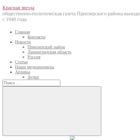
Перейти
Красная звезда
к
общественно-политическая газета Приозерского района выходи
содержанию
с 1940 года
Главная
Контакты
Новости
Приозерский район
Ленинградская область
Россия
Статьи
Наши медиапроекты
Архивы
Аудио
Искать:
Искать