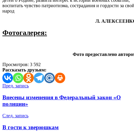
детей о Родине, развить интерес к истории военных событий,
воспитать чувство патриотизма, сострадания и гордости за сво
народ
Л. АЛЕКСЕЕНК
Фотогалерея:
Фото предоставлено авторо
Просмотров:
3 592
Рассказать друзьям:
Навигация
Пред. запись
по
Внесены изменения в Федеральный закон «О
записям
полиции»
След. запись
В гости к зверюшкам