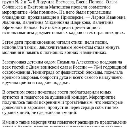
групп № 2 и № 6 Людмила Еремеева, Елена Попова, Ольга
Соловьева и Екатерина Матюшева провели совместное
мероприятие «Мы помним». На него были приглашены
блокадники, проживающие в Приозерске, — Лариса Ивановна
Жалнина, Валентина Михайловна Шарикова, Валентина
Ефимовна Валова. Все посмотрели презентацию с
использованием документальных кадров о тех страшных днях.
Затем дети проникновенно читали стихи, пели песни,
исполняли танцы. Заключительным моментом стала минута
молчания в память о погибших воинах и защитниках.
Заведующая детским садом Людмила Алексеенко поздравила
всех гостей с Днем воинской славы России — 76-й годовщино
освобождения Ленинграда от фашистской блокады, пожелала
крепкого здоровья, бодрости духа и всего самого наилучшего,
вручила цветы и сладкие подарки.
В ответном слове почетные гости поблагодарили юных
артистов и педагогов за душевный концерт. Мероприятие
получилось таким искренним и трогательным, что некоторые
дошколята и взрослые, пропустив через сердца события тех
суровых дней, не сдерживали эмоций.
Именно такие мероприятия помогают расширить представлени