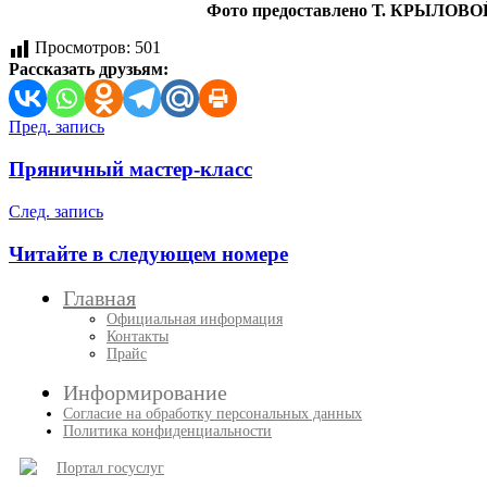
Фото предоставлено Т. КРЫЛОВО
Просмотров:
501
Рассказать друзьям:
Навигация
Пред. запись
по
Пряничный мастер-класс
записям
След. запись
Читайте в следующем номере
Главная
Официальная информация
Контакты
Прайс
Информирование
Согласие на обработку персональных данных
Политика конфиденциальности
Портал госуслуг