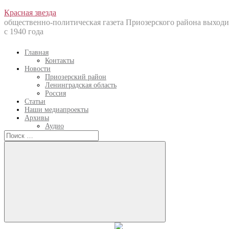
Перейти
Красная звезда
к
общественно-политическая газета Приозерского района выходи
содержанию
с 1940 года
Главная
Контакты
Новости
Приозерский район
Ленинградская область
Россия
Статьи
Наши медиапроекты
Архивы
Аудио
Искать:
Искать