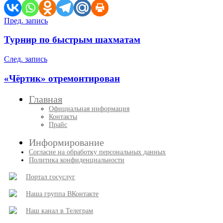
Навигация
Пред. запись
по
Турнир по быстрым шахматам
записям
След. запись
«Чёртик» отремонтирован
Главная
Официальная информация
Контакты
Прайс
Информирование
Согласие на обработку персональных данных
Политика конфиденциальности
Портал госуслуг
Наша группа ВКонтакте
Наш канал в Телеграм