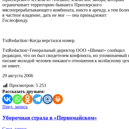
ограничивает территорию бывшего Приозерского
мясоперерабатывающего комбината, никто в аренду, а тем боле
в частное владение, дать не мог — она принадлежит
Гослесфонду.
TxtRedaction>Когда верстался номер.
TxtRedaction>Генеральный директор ООО «Шимат» сообщил
редакции, что он был свидетелем конфликта, но упоминаемый 
письме молодой человек никакого отношения к колбасному це
не имеет.
29 августа 2006
Просмотров:
5 253
Рассказать друзьям:
Навигация
Пред. запись
по
Уборочная страда в «Первомайском»
записям
След. запись