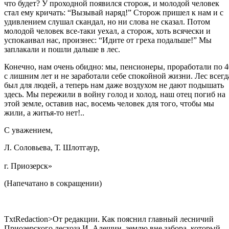
что будет? У проходной появился сторож, и молодой человек
стал ему кричать: “Вызывай наряд!” Сторож пришел к нам и с
удивлением слушал скандал, но ни слова не сказал. Потом
молодой человек все-таки уехал, а сторож, хоть всячески и
успокаивал нас, произнес: “Идите от греха подальше!” Мы
заплакали и пошли дальше в лес.
Конечно, нам очень обидно: мы, пенсионеры, проработали по 4
с лишним лет и не заработали себе спокойной жизни. Лес всегд
был для людей, а теперь нам даже воздухом не дают подышать
здесь. Мы пережили в войну голод и холод, наш отец погиб на
этой земле, оставив нас, восемь человек для того, чтобы мы
жили, а житья-то нет!..
С уважением,
Л. Соловьева, Т. Шлотгаур,
г. Приозерск»
(Напечатано в сокращении)
TxtRedaction>От редакции. Как пояснил главный лесничий
Приозерского лесхоза И. Алешин, землю вне забора, который