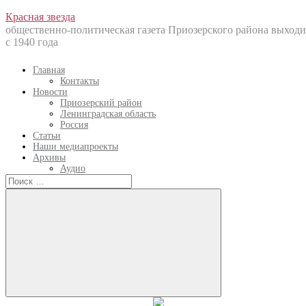
Перейти
Красная звезда
к
общественно-политическая газета Приозерского района выходи
содержанию
с 1940 года
Главная
Контакты
Новости
Приозерский район
Ленинградская область
Россия
Статьи
Наши медиапроекты
Архивы
Аудио
Искать:
Искать