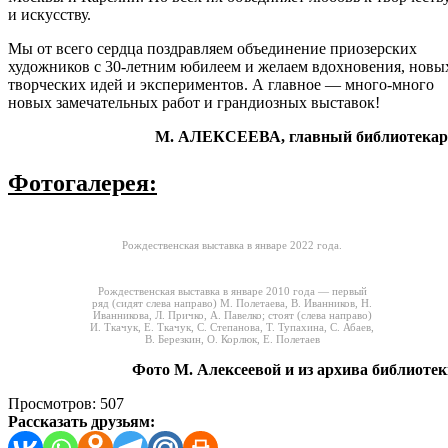
и искусству.
Мы от всего сердца поздравляем объединение приозерских
художников с 30-летним юбилеем и желаем вдохновения, новы
творческих идей и экспериментов. А главное — много-много
новых замечательных работ и грандиозных выставок!
М. АЛЕКСЕЕВА, главный библиотекар
Фотогалерея:
Рождественская выставка в январе 2022 года.
Рождественская выставка в январе 2010 года — первый
ряд (сидят слева направо) М. Полетаева, В. Иванников, Н.
Иванникова, Л. Причко, А. Павелко; стоят (слева направо)
И. Ткачук, Е. Ткачук, С. Степанова, Т. Тупахина, С. Абаев,
В. Березкин, О. Корлюк, Е. Полетаев
Фото М. Алексеевой и из архива библиоте
Просмотров:
507
Рассказать друзьям: