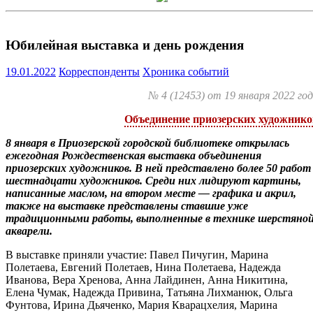
Юбилейная выставка и день рождения
19.01.2022
Корреспонденты
Хроника событий
№ 4 (12453) от 19 января 2022 го
Объединение приозерских художнико
8 января в Приозерской городской библиотеке открылась
ежегодная Рождественская выставка объединения
приозерских художников. В ней представлено более 50 работ
шестнадцати художников. Среди них лидируют картины,
написанные маслом, на втором месте — графика и акрил,
также на выставке представлены ставшие уже
традиционными работы, выполненные в технике шерстяно
акварели.
В выставке приняли участие: Павел Пичугин, Марина
Полетаева, Евгений Полетаев, Нина Полетаева, Надежда
Иванова, Вера Хренова, Анна Лайдинен, Анна Никитина,
Елена Чумак, Надежда Привина, Татьяна Лихманюк, Ольга
Фунтова, Ирина Дьяченко, Мария Кварацхелия, Марина