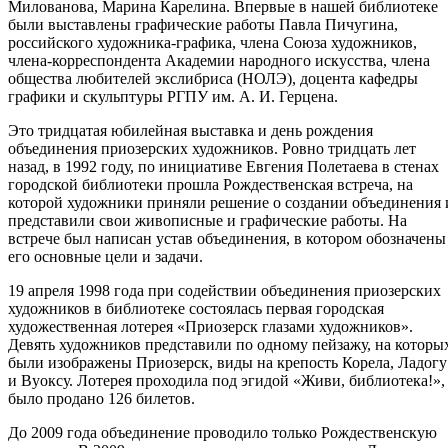
Милованова, Марина Карелина. Впервые в нашей библиотеке
были выставлены графические работы Павла Пичугина,
российского художника-графика, члена Союза художников,
члена-корреспондента Академии народного искусства, члена
общества любителей экслибриса (НОЛЭ), доцента кафедры
графики и скульптуры РГПУ им. А. И. Герцена.
Это тридцатая юбилейная выставка и день рождения
объединения приозерских художников. Ровно тридцать лет
назад, в 1992 году, по инициативе Евгения Полетаева в стенах
городской библиотеки прошла Рождественская встреча, на
которой художники приняли решение о создании объединения 
представили свои живописные и графические работы. На
встрече был написан устав объединения, в котором обозначены
его основные цели и задачи.
19 апреля 1998 года при содействии объединения приозерских
художников в библиотеке состоялась первая городская
художественная лотерея «Приозерск глазами художников».
Девять художников представили по одному пейзажу, на которы
были изображены Приозерск, виды на крепость Корела, Ладогу
и Вуоксу. Лотерея проходила под эгидой «Живи, библиотека!»,
было продано 126 билетов.
До 2009 года объединение проводило только Рождественскую