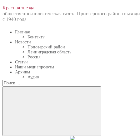
Перейти
Красная звезда
к
общественно-политическая газета Приозерского района выходи
содержанию
с 1940 года
Главная
Контакты
Новости
Приозерский район
Ленинградская область
Россия
Статьи
Наши медиапроекты
Архивы
Аудио
Искать:
Искать