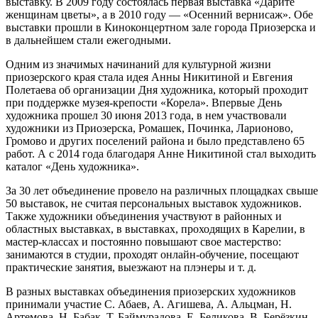
выставку. В 2009 году состоялась первая выставка «Дарите
женщинам цветы», а в 2010 году — «Осенний вернисаж». Обе
выставки прошли в Киноконцертном зале города Приозерска и
в дальнейшем стали ежегодными.
Одним из значимых начинаний для культурной жизни
приозерского края стала идея Анны Никитиной и Евгения
Полетаева об организации Дня художника, который проходит
при поддержке музея-крепости «Корела». Впервые День
художника прошел 30 июня 2013 года, в нем участвовали
художники из Приозерска, Ромашек, Починка, Ларионово,
Громово и других поселений района и было представлено 65
работ. А с 2014 года благодаря Анне Никитиной стал выходить
каталог «День художника».
За 30 лет объединение провело на различных площадках свыше
50 выставок, не считая персональных выставок художников.
Также художники объединения участвуют в районных и
областных выставках, в выставках, проходящих в Карелии, в
мастер-классах и постоянно повышают свое мастерство:
занимаются в студии, проходят онлайн-обучение, посещают
практические занятия, выезжают на плэнеры и т. д.
В разных выставках объединения приозерских художников
принимали участие С. Абаев, А. Агишева, А. Альцман, Н.
Артемова, Н. Бабак, Т. Баймурадова, Е. Беликова, В. Берёзкин,