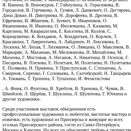
Я. Ванина, В. Винокуров, Г. Гайнулина, А. Герасимова, В.
Городилов, В. Горчакова, А. Гуляев, Л. Дашкевич, О. Дегтярева,
Дина Дикке, И. Дмитриева, Н. Дорофеева, В. Дрелюш, В.
Ефремова, И. Жбанчик, Е. Зуевич, В. Иванников, О.
Иванникова, Н. Иванова, О. Иноземцева, Л. Казакова, М.
Карелина, М. Кварацхелия, Е. Киселева, И. Козлов, С.
Корнаушенко, К. Кондаков, А. Кондратьев, О. Корлюк, Т.
Красавина, Т. Лаврентьева, А. Лайдинен, Н. Лексикова, Е.
Лескина, М. Лихая, Т. Лихманюк, О. Лямцева, О. Максимов, В.
Маркарян, А. Маханько, М. Милованова, Н. Михайлова, М.
Михеева, Г. Мостовая, А. Неганов, А. Никитина, В. Осипов, Г.
Писарева, В. Плехова, Е. Полетаев, М. Полетаева, Н. Полетаева
Е. Полякова, Н. Привина, У. Прислупская, С. Степанова, А.
Смирнов, Сиренко, Г. Соловьева, А. Сытобуцкий, Н. Танцырев
А. Токмань, Т. Тронина, Т. Тупахина, И. Феоктистова
, А. Финк, О. Фунтова, В. Хребтов, В. Хренова, Е. Чумак, В.
Шмойлов, Л. Щербак, Т. Шуклина, Л. Шулепова, Г. Юткина и
другие художники.
Среди участников выставок объединения есть
профессиональные художники и любители, маститые мастера и
новички, есть художники из Приозерска и живущие во всех
уголках Приозерского района, гости из Санкт-Петербурга,
Москвы и Карелии. Но всех их объединяет любовь к творчеств