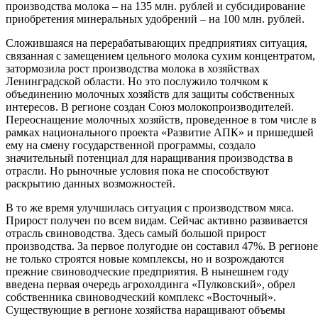
производства молока – на 135 млн. рублей и субсидирование
приобретения минеральных удобрений – на 100 млн. рублей.
Сложившаяся на перерабатывающих предприятиях ситуация,
связанная с замещением цельного молока сухим концентратом,
затормозила рост производства молока в хозяйствах
Ленинградской области. Но это послужило толчком к
объединению молочных хозяйств для защиты собственных
интересов. В регионе создан Союз молокопроизводителей.
Переоснащение молочных хозяйств, проведенное в том числе в
рамках национального проекта «Развитие АПК» и пришедшей
ему на смену государственной программы, создало
значительный потенциал для наращивания производства в
отрасли. Но рыночные условия пока не способствуют
раскрытию данных возможностей.
В то же время улучшилась ситуация с производством мяса.
Прирост получен по всем видам. Сейчас активно развивается
отрасль свиноводства. Здесь самый большой прирост
производства. За первое полугодие он составил 47%. В регионе
не только строятся новые комплексы, но и возрождаются
прежние свиноводческие предприятия. В нынешнем году
введена первая очередь агрохолдинга «Пулковский», обрел
собственника свиноводческий комплекс «Восточный».
Существующие в регионе хозяйства наращивают объемы