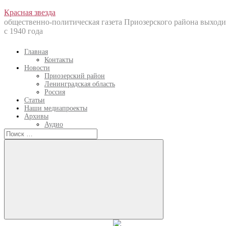
Перейти
Красная звезда
к
общественно-политическая газета Приозерского района выходи
содержанию
с 1940 года
Главная
Контакты
Новости
Приозерский район
Ленинградская область
Россия
Статьи
Наши медиапроекты
Архивы
Аудио
Искать:
Искать