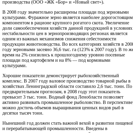
производства (ООО «ЖК «Бор» и «Новый свет»).
В 2008 году значительно расширены площади под зерновыми
культурами. Фуражное зерно является наиболее дорогостоящим
компонентом в рационе крупного рогатого скота. Увеличение
доли самообеспечения хозяйств данной продукцией в условиях
нестабильности цен в зернопроизводящих регионах является
одним из важных механизмов снижения себестоимости
продукции животноводства. Во всех категориях хозяйств в 200
году зерновыми засеяно 36,6 тыс. га (123% к 2007 году). В то ж
время на 2% снизились к прошлогоднему уровню посевные
площади под картофелем и на 8% — под кормовыми
культурами.
Хорошие показатели демонстрирует рыбохозяйственный
комплекс. В 2007 году валовое производство товарной рыбы в
хозяйствах Ленинградской области составило 2,6 тыс. тонн. По
предварительным прогнозам, в 2008 году этот показатель
превысит 3 тыс. тонн. Водный фонд Ленобласти позволяет
активно развивать промышленное рыболовство. В перспективе
можно достичь объемов выращивания ценных видов рыб в
десятки тысяч тонн.
Нынешний год должен стать важной вехой в развитии пищево
и перерабатывающей промышленности. Введены в