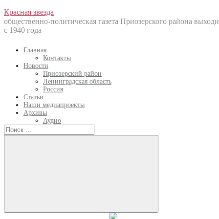
Перейти
Красная звезда
к
общественно-политическая газета Приозерского района выходи
содержанию
с 1940 года
Главная
Контакты
Новости
Приозерский район
Ленинградская область
Россия
Статьи
Наши медиапроекты
Архивы
Аудио
Искать:
Искать