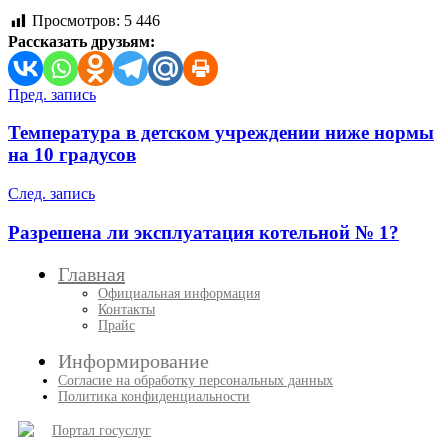
Просмотров:
5 446
Рассказать друзьям:
Навигация
Пред. запись
по
Температура в детском учреждении ниже нормы
записям
на 10 градусов
След. запись
Разрешена ли эксплуатация котельной № 1?
Главная
Официальная информация
Контакты
Прайс
Информирование
Согласие на обработку персональных данных
Политика конфиденциальности
Портал госуслуг