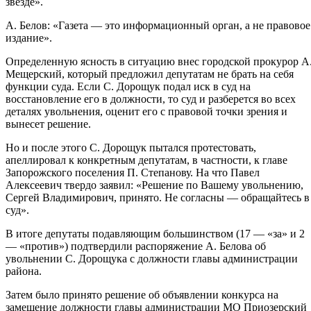
звезде».
А. Белов: «Газета — это информационный орган, а не правовое
издание».
Определенную ясность в ситуацию внес городской прокурор А
Мещерский, который предложил депутатам не брать на себя
функции суда. Если С. Дорощук подал иск в суд на
восстановление его в должности, то суд и разберется во всех
деталях увольнения, оценит его с правовой точки зрения и
вынесет решение.
Но и после этого С. Дорощук пытался протестовать,
апеллировал к конкретным депутатам, в частности, к главе
Запорожского поселения П. Степанову. На что Павел
Алексеевич твердо заявил: «Решение по Вашему увольнению,
Сергей Владимирович, принято. Не согласны — обращайтесь в
суд».
В итоге депутаты подавляющим большинством (17 — «за» и 2
— «против») подтвердили распоряжение А. Белова об
увольнении С. Дорощука с должности главы администрации
района.
Затем было принято решение об объявлении конкурса на
замещение должности главы администрации МО Приозерский