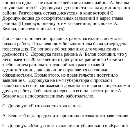
вопросов одна — незаконные действия главы района А. Белова
по увольнению С. Дорощука с должности главы администраци
района. Разгорелась острая дискуссия, в ходе которой С.
Дорощук дошел до оскорбительных заявлений в адрес главы
района. (Правовую оценку этим заявлениям, по словам А.
Белова, впоследствии даст суд).
После восстановления правовых рамок заседания, депутаты
начали работу. Подавляющим большинством была утверждена
повестка дня. По вопросу об основаниях для увольнения с
должности С. Дорощука глава района А. Белов сообщил, что у
него имеются 20 заявлений от депутатов районного Совета с
требованием разорвать трудовой контракт с главой
администрации, так как он не справляется со своими
обязанностями. Кроме этого, из правительства поступило
заявление С. Дорощука на имя губернатора с просьбой
освободить его от занимаемой должности в связи с переходом 
другую работу. Губернатор переслал его на рассмотрение А.
Белову как непосредственному работодателю.
С. Дорощук: «Я отозвал это заявление».
А. Белов: «Тогда предъявите оригинал отозванного заявления».
С. Дорощук: «Мое устное заявление опубликовано в «Красной