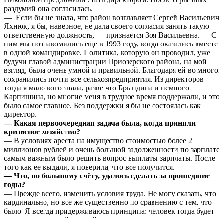
раздумий она согласилась.
— Если бы не знала, что район возглавляет Сергей Васильевич
Яхнюк, я бы, наверное, не дала своего согласия занять такую
ответственную должность, — признается Зоя Васильевна. — С
ним мы познакомились еще в 1993 году, когда оказались вместе
в одной командировке. Политика, которую он проводил, уже
будучи главой администрации Приозерского района, на мой
взгляд, была очень умной и правильной. Благодаря ей во мног
сохранились почти все сельхозпредприятия. Из директоров
тогда я мало кого знала, разве что Брындина и немного
Карпишина, но многие меня в трудное время поддержали, и эт
было самое главное. Без поддержки я бы не состоялась как
директор.
— Какая первоочередная задача была, когда приняли
кризисное хозяйство?
— В условиях ареста на имущество стоимостью более 2
миллионов рублей и очень большой задолженности по зарплат
самым важным было решить вопрос выплаты зарплаты. После
того как ее выдали, я поверила, что все получится.
— Что, по большому счёту, удалось сделать за прошедшие
годы?
— Прежде всего, изменить условия труда. Не могу сказать, что
кардинально, но все же существенно по сравнению с тем, что
было. Я всегда придерживаюсь принципа: человек тогда будет