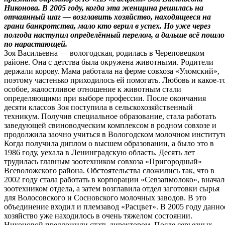
Никонова. В 2005 году, когда эта женщина решилась на
отчаянный шаг — возглавить хозяйство, находящееся на
грани банкротства, мало кто верил в успех. Но уже через
полгода наступил определённый перелом, а дальше всё пошло
по нарастающей.
Зоя Васильевна — вологодская, родилась в Череповецком
районе. Она с детства была окружена животными. Родители
держали корову. Мама работала на ферме совхоза «Уломский»,
поэтому частенько приходилось ей помогать. Любовь и какое-т
особое, жалостливое отношение к животным стали
определяющими при выборе профессии. После окончания
десяти классов Зоя поступила в сельскохозяйственный
техникум. Получив специальное образование, стала работать
заведующей свиноводческим комплексом в родном совхозе и
продолжила заочно учиться в Вологодском молочном институт
Когда получила диплом о высшем образовании, а было это в
1986 году, уехала в Ленинградскую область. Десять лет
трудилась главным зоотехником совхоза «Пригородный»
Всеволожского района. Обстоятельства сложились так, что в
2002 году стала работать в корпорации «Севзапмолоко», вначал
зоотехником отдела, а затем возглавила отдел заготовки сырья
для Волосовского и Сосновского молочных заводов. В это
объединение входил и племзавод «Расцвет». В 2005 году данно
хозяйство уже находилось в очень тяжелом состоянии.
Никоновой предложили стать директором. После серьезных