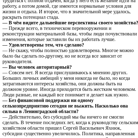
трудиться с полной отдачей, когда у него есть желание идти на
работу, а потом домой, где имеются нормальные условия для
жизни и отдыха. И второе, что в значительной мере удалось,
раскрыть потенциал стада.
— В чём видите дальнейшие перспективы своего хозяйства
— Прежде всего, в техническом перевооружении и
реконструкции материальной базы, чтобы люди почувствовали
изменения, которые заставили бы их работать лучше.
— Удовлетворены тем, что сделано?
— Не скажу, чтобы полностью удовлетворена. Многое можно
было бы сделать по-другому, но не всегда все зависит от
руководителя.
— Вы человек авторитарный?
— Совсем нет. Я всегда прислушиваюсь к мнению других.
Больших личных амбиций у меня никогда не было, но когда
затрагиваются интересы хозяйства, они должны быть на
должном уровне. Иногда приходится быть жестким человеком.
Люди разные, не каждый все понимает и делает как нужно.
— Без финансовой поддержки ни одному
сельхозпредприятию сегодня не выжить. Насколько она
сильна в Ленинградской области?
— Действительно, без субсидий мы бы ничего не смогли
сделать. В течение последних лет, когда к руководству сельски
хозяйством области пришел Сергей Васильевич Яхнюк,
субсидии существенно увеличились. Политика, направленная