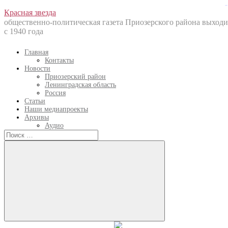
prediksi hk
Перейти
Красная звезда
к
общественно-политическая газета Приозерского района выходи
содержанию
с 1940 года
Главная
Контакты
Новости
Приозерский район
Ленинградская область
Россия
Статьи
Наши медиапроекты
Архивы
Аудио
Искать:
Искать