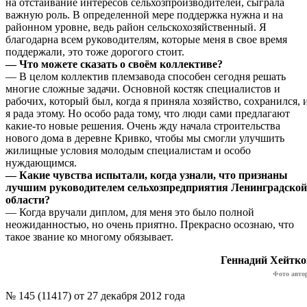
на отстаивание интересов сельхозпроизводителей, сыграла
важную роль. В определенной мере поддержка нужна и на
районном уровне, ведь район сельскохозяйственный. Я
благодарна всем руководителям, которые меня в свое время
поддержали, это тоже дорогого стоит.
— Что можете сказать о своём коллективе?
— В целом коллектив племзавода способен сегодня решать
многие сложные задачи. Основной костяк специалистов и
рабочих, который был, когда я приняла хозяйство, сохранился, 
я рада этому. Но особо рада тому, что люди сами предлагают
какие-то новые решения. Очень жду начала строительства
нового дома в деревне Кривко, чтобы мы смогли улучшить
жилищные условия молодым специалистам и особо
нуждающимся.
— Какие чувства испытали, когда узнали, что признаны
лучшим руководителем сельхозпредприятия Ленинградской
области?
— Когда вручали диплом, для меня это было полной
неожиданностью, но очень приятно. Прекрасно осознаю, что
такое звание ко многому обязывает.
Геннадий Хейтко
Фото авто
№ 145 (11417) от 27 декабря 2012 года