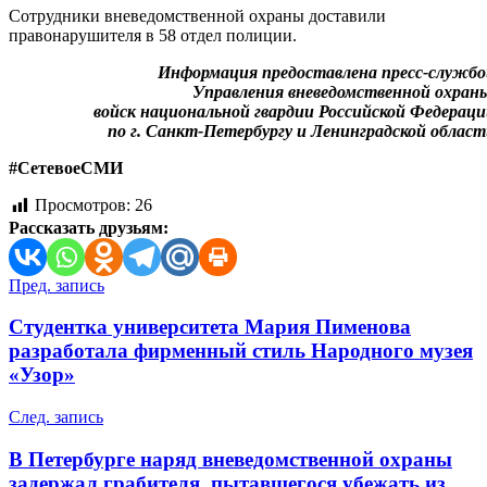
Сотрудники вневедомственной охраны доставили
правонарушителя в 58 отдел полиции.
Информация предоставлена пресс-службо
Управления вневедомственной охран
войск национальной гвардии Российской Федерац
по г. Санкт-Петербургу и Ленинградской облас
#СетевоеСМИ
Просмотров:
26
Рассказать друзьям:
Навигация
Пред. запись
по
Студентка университета Мария Пименова
записям
разработала фирменный стиль Народного музея
«Узор»
След. запись
В Петербурге наряд вневедомственной охраны
задержал грабителя, пытавшегося убежать из