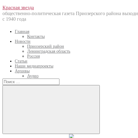
Перейти
Красная звезда
к
общественно-политическая газета Приозерского района выходи
содержанию
с 1940 года
Главная
Контакты
Новости
Приозерский район
Ленинградская область
Россия
Статьи
Наши медиапроекты
Архивы
Аудио
Искать:
Искать