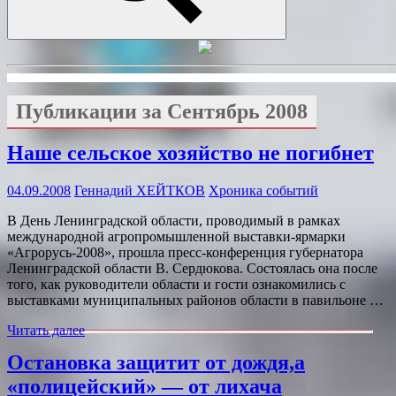
Искать
Публикации за
Сентябрь 2008
Наше сельское хозяйство не погибнет
04.09.2008
Геннадий ХЕЙТКОВ
Хроника событий
В День Ленинградской области, проводимый в рамках
международной агропромышленной выставки-ярмарки
«Агрорусь-2008», прошла пресс-конференция губернатора
Ленинградской области В. Сердюкова. Состоялась она после
того, как руководители области и гости ознакомились с
выставками муниципальных районов области в павильоне …
Читать далее
Остановка защитит от дождя,а
«полицейский» — от лихача