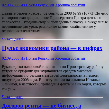
02.09.2008
Из Почты Редакции
Хроника событий
Давайте беречь красоту! 02 сентября 2008 № 99 (10773) До чего
же хорош стал дворик возле Приозерского Центра детского
творчества! Входишь сюда и попадаешь в сказку. Причудливые
деревянные фигурки, расписные камни, окаймленные у
основания элегантными …
Читать далее
Пульс экономики района — в цифрах
02.09.2008
Из Почты Редакции
Хроника событий
Руководство налоговой инспекции по Приозерскому району
устроило брифинг для журналистов средств массовой
информации по результатам своей деятельности в первом
полугодии 2008 года. В выступлении начальника Натальи
Лениной, в частности, приведены факты и выкладки, которые
могут …
Читать далее
Договор ренты — не бизнес, а