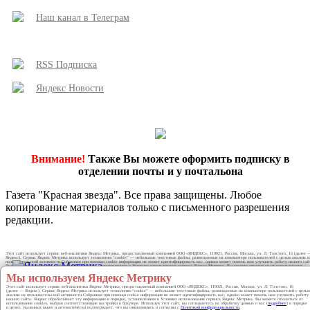
Наш канал в Телеграм
RSS Подписка
Яндекс Новости
Внимание!
Также Вы можете оформить подписку в
отделении почты и у почтальона
Газета "Красная звезда". Все права защищены. Любое
копирование материалов только с письменного разрешения
редакции.
Этот сайт использует сервис веб-аналитики Яндекс Метрика, предоставляемый компанией ООО «ЯНДЕКС», 119021, Россия, Москва, ул. Л. Толстого, 16 (далее 
Яндекс). Сервис Яндекс Метрика использует технологию “cookie” — небольшие текстовые файлы, размещаемые на компьютере пользователей с целью анализа и
пользовательской активности.Собранная при помощи cookie информация не может идентифицировать вас, однако может помочь нам улучшить работу нашего сай
Яндекс обрабатывает эту информацию в порядке, установленном в Условиях использования сервиса Яндекс Метрика. Вы можете отказаться от использования
cookies, выбрав соответствующие настройки в браузере. Используя этот сайт, вы соглашаетесь на обработку данных о вас (
подробнее
) в порядке и целях, указан
выше и автоматически подтверждает, что вы ознакомились и согласны с
Политикой конфиденциальности
.
Мы используем Яндекс Метрику
Этот сайт использует сервис веб-аналитики Яндекс Метрика, предоставляемый компанией ООО «ЯНДЕКС», 119021, Россия, Москва, ул. Л. Толстого, 16
(далее — Яндекс). Сервис Яндекс Метрика использует технологию “cookie” — небольшие текстовые файлы, размещаемые на компьютере пользователей с целью
анализа их пользовательской активности.Собранная при помощи cookie информация не может идентифицировать вас, однако может помочь нам улучшить работу
нашего сайта. Яндекс обрабатывает эту информацию в порядке, установленном в Условиях использования сервиса Яндекс Метрика. Вы можете отказаться от
использования cookies, выбрав соответствующие настройки в браузере. Используя этот сайт, вы соглашаетесь на обработку данных о вас (
подробнее
) в порядке
и целях, указанных выше и автоматически подтверждает, что вы ознакомились и согласны с
Политикой конфиденциальности
.