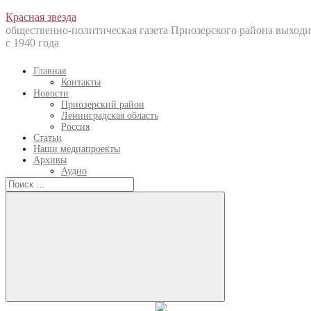
Перейти
Красная звезда
к
общественно-политическая газета Приозерского района выходи
содержанию
с 1940 года
Главная
Контакты
Новости
Приозерский район
Ленинградская область
Россия
Статьи
Наши медиапроекты
Архивы
Аудио
Искать:
Искать