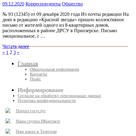
09.12.2020
Корреспонденты
Общество
№ 93 (12345) от 09 декабря 2020 года Из почты редакции На
днях в редакцию «Красной звезды» пришло коллективное
письмо от жителей одного из 8-квартирных домов,
расположенных в районе ДРСУ в Приозерске. Письмо
эмоциональное, с …
Читать далее
Пагинация
Пред.
След.
«
1
2
3
»
записи
записи
записей
Главная
Официальная информация
Контакты
Прайс
Информирование
Согласие на обработку персональных данных
Политика конфиденциальности
Портал госуслуг
Наша группа ВКонтакте
Наш канал в Телеграм