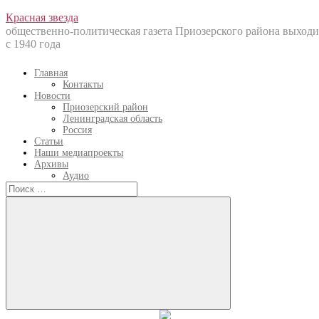
Перейти
Красная звезда
к
общественно-политическая газета Приозерского района выходи
содержанию
с 1940 года
Главная
Контакты
Новости
Приозерский район
Ленинградская область
Россия
Статьи
Наши медиапроекты
Архивы
Аудио
Искать:
Искать