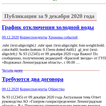
Публикации за
9 декабря 2020 года
График отключения холодной воды
09.12.2020
Корреспонденты
Хроника событий
.rubr {text-align:right;} .rubr span {text-align:right; font-weight:bold;
color:#a00; border-bottom: 0.15rem dotted #a00;} .gl_text {text-
align:left;} № 93 (12345) от 09 декабря 2020 года Важно! По
сообщению, полученному редакцией «Красной звезды» от ГУП
«Водоканал Ленинградская область», с 00.00 …
Читать далее
Требуются два договора
09.12.2020
Корреспонденты
Общество
№ 93 (12345) от 09 декабря 2020 года Актуальная тема Ответ
руководства АО «Газпром газораспределение Ленинградская
область». В г. Приозерске стремительными темпами ведутся