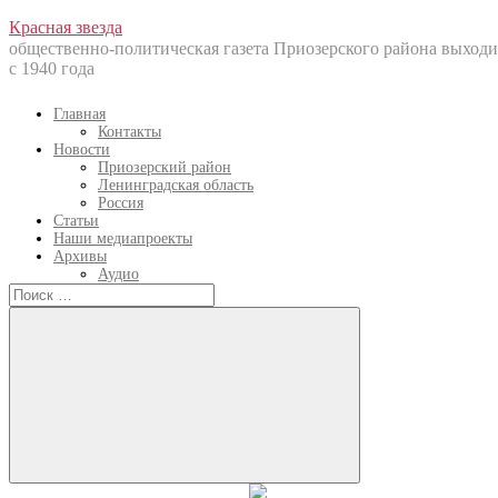
Перейти
Красная звезда
к
общественно-политическая газета Приозерского района выходи
содержанию
с 1940 года
Главная
Контакты
Новости
Приозерский район
Ленинградская область
Россия
Статьи
Наши медиапроекты
Архивы
Аудио
Искать:
Искать