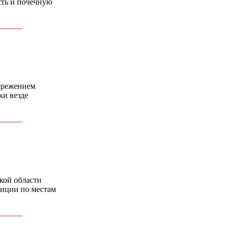
сть и почечную
пережением
ки везде
кой области
диции по местам