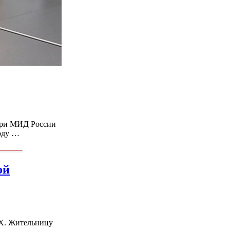
 при МИД России
году …
ой
AX. Жительницу