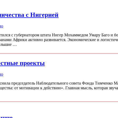
ничества с Нигерией
но
етился с губернатором штата Нигер Мохаммедом Умару Баго и б
ранами Африки активно развивается. Экономические и логистич
большие …
естные проекты
но
снила председатель Наблюдательного совета Фонда Тимченко М
ества: от мотивации к действию». Главная мысль, которая звуча
ацию