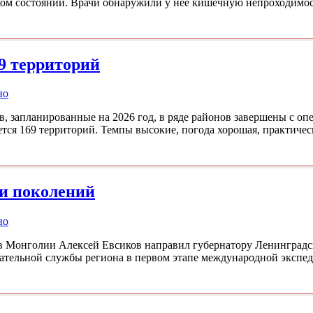
ком состоянии. Врачи обнаружили у нее кишечную непроходимо
 9 территорий
но
в, запланированные на 2026 год, в ряде районов завершены с о
ется 169 территорий. Темпы высокие, погода хорошая, практичес
 и поколений
но
 Монголии Алексей Евсиков направил губернатору Ленинградс
сательной службы региона в первом этапе международной экспе