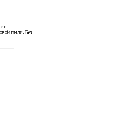
с в
овой пыли. Без