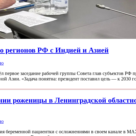
о регионов РФ с Индией и Азией
но
ёл первое заседание рабочей группы Совета глав субъектов РФ
ой Азии. «Задача понятна: президент поставил цель — к 2030 
ении роженицы в Ленинградской областн
но
ния беременной пациентки с осложнениями в своем канале в M