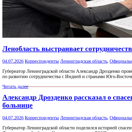
Ленобласть выстраивает сотрудничеств
04.07.2026
Корреспонденты
Ленинградская область
,
Официаль
Губернатор Ленинградской области Александр Дрозденко пров
по развитию сотрудничества с Индией и странами Юго-Восточн
Читать далее
Александр Дрозденко рассказал о спас
больнице
04.07.2026
Корреспонденты
Ленинградская область
,
Официаль
Губернатор Ленинградской области поделился историей спасе