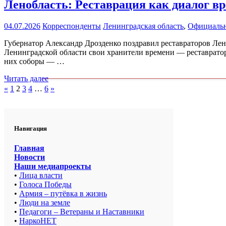
Ленобласть: Реставрация как диалог в
04.07.2026
Корреспонденты
Ленинградская область
,
Официаль
Губернатор Александр Дрозденко поздравил реставраторов Лен
Ленинградской области свои хранители времени — реставратор
них соборы — …
Читать далее
Пагинация
Пред.
След.
«
1
2
3
4
…
6
»
записи
записи
записей
Навигация
Главная
Новости
Наши медиапроекты
•
Лица власти
•
Голоса Победы
•
Армия – путёвка в жизнь
•
Люди на земле
•
Педагоги – Ветераны и Наставники
•
НаркоНЕТ