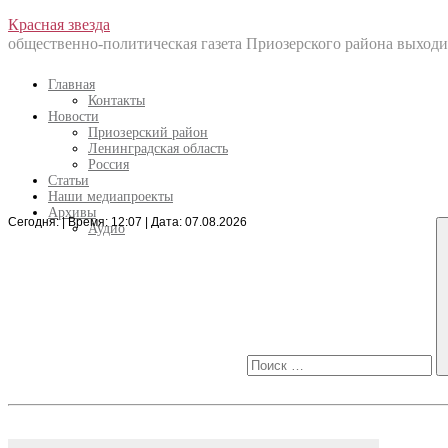
Перейти
Красная звезда
к
общественно-политическая газета Приозерского района выходит
содержанию
Главная
Контакты
Новости
Приозерский район
Ленинградская область
Россия
Статьи
Наши медиапроекты
Архивы
Сегодня: | Время: 12:07 | Дата: 07.08.2026
Искать:
Аудио