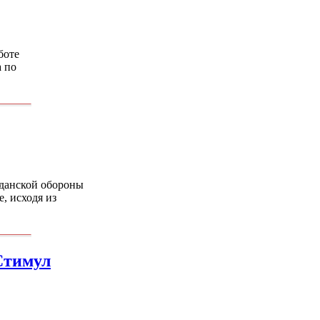
боте
а по
жданской обороны
, исходя из
Стимул