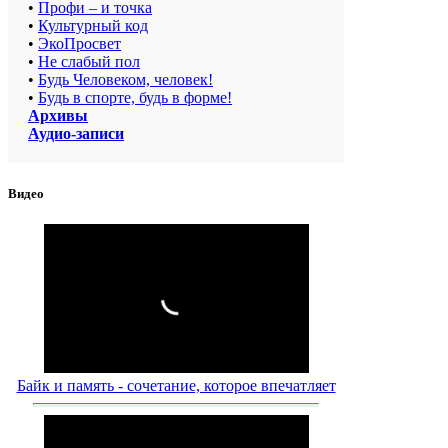
•
Профи – и точка
•
Культурный код
•
ЭкоПросвет
•
Не слабый пол
•
Будь Человеком, человек!
•
Будь в спорте, будь в форме!
Архивы
Аудио-записи
Видео
Байк и память - сочетание, которое впечатляет