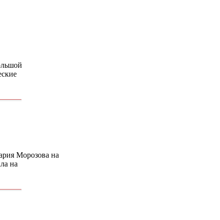
ольшой
еские
ария Морозова на
ла на