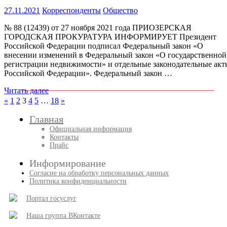
27.11.2021
Корреспонденты
Общество
№ 88 (12439) от 27 ноября 2021 года ПРИОЗЕРСКАЯ
ГОРОДСКАЯ ПРОКУРАТУРА ИНФОРМИРУЕТ Президент
Российской Федерации подписал Федеральный закон «О
внесении изменений в Федеральный закон «О государственной
регистрации недвижимости» и отдельные законодательные акт
Российской Федерации». Федеральный закон …
Читать далее
Пагинация
Пред.
След.
«
1
2
3
4
5
…
18
»
записи
записи
записей
Главная
Официальная информация
Контакты
Прайс
Информирование
Согласие на обработку персональных данных
Политика конфиденциальности
Портал госуслуг
Наша группа ВКонтакте