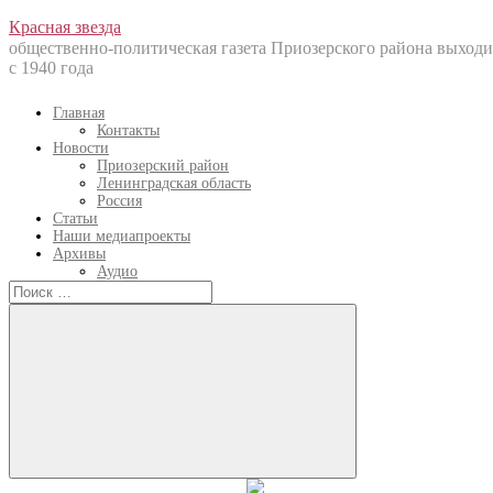
Перейти
Красная звезда
к
общественно-политическая газета Приозерского района выходи
содержанию
с 1940 года
Главная
Контакты
Новости
Приозерский район
Ленинградская область
Россия
Статьи
Наши медиапроекты
Архивы
Аудио
Искать:
Искать