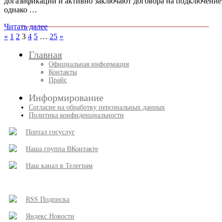
догазификации и активно заключают договора на подключение
однако …
Читать далее
Пагинация
Пред.
След.
«
1
2
3
4
5
…
25
»
записи
записи
записей
Главная
Официальная информация
Контакты
Прайс
Информирование
Согласие на обработку персональных данных
Политика конфиденциальности
Портал госуслуг
Наша группа ВКонтакте
Наш канал в Телеграм
RSS Подписка
Яндекс Новости