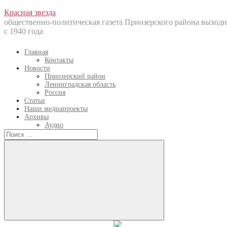
Перейти
Красная звезда
к
общественно-политическая газета Приозерского района выходи
содержанию
с 1940 года
Главная
Контакты
Новости
Приозерский район
Ленинградская область
Россия
Статьи
Наши медиапроекты
Архивы
Аудио
Искать:
Искать