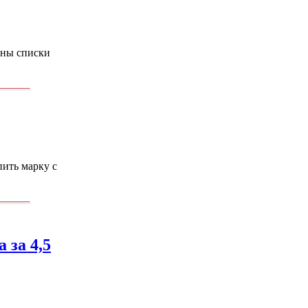
аны списки
ить марку с
 за 4,5