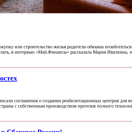
купку или строительство жилья родители обязаны позаботиться
делать, в интервью «Mail.Финансы» рассказала Мария Иваткина, 
остех
писали соглашения о создании реабилитационных центров для 
 страны с собственным производством протезов полного техноло
 в Сборную России!