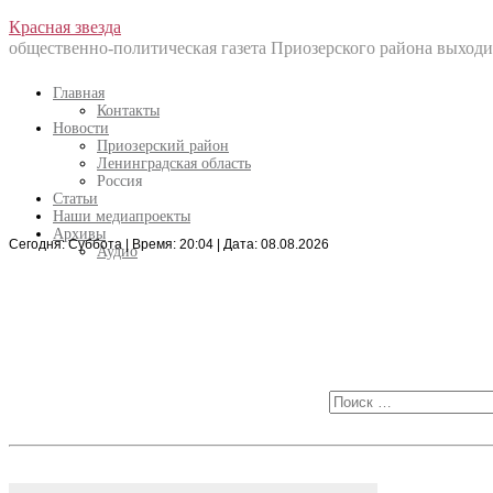
Перейти
Красная звезда
к
общественно-политическая газета Приозерского района выходит
содержанию
Главная
Контакты
Новости
Приозерский район
Ленинградская область
Россия
Статьи
Наши медиапроекты
Архивы
Сегодня: Суббота | Время: 20:04 | Дата: 08.08.2026
Искать:
Аудио