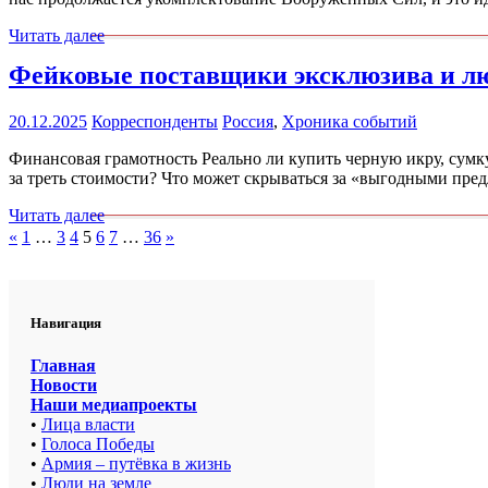
Читать далее
Фейковые поставщики эксклюзива и л
20.12.2025
Корреспонденты
Россия
,
Хроника событий
Финансовая грамотность Реально ли купить черную икру, сумк
за треть стоимости? Что может скрываться за «выгодными пр
Читать далее
Пагинация
Пред.
След.
«
1
…
3
4
5
6
7
…
36
»
записи
записи
записей
Навигация
Главная
Новости
Наши медиапроекты
•
Лица власти
•
Голоса Победы
•
Армия – путёвка в жизнь
•
Люди на земле