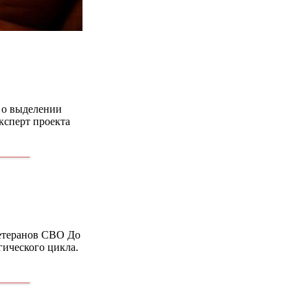
 о выделении
эксперт проекта
ветеранов СВО До
гического цикла.