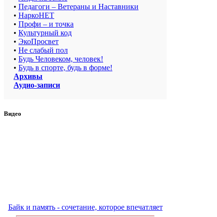
•
Педагоги – Ветераны и Наставники
•
НаркоНЕТ
•
Профи – и точка
•
Культурный код
•
ЭкоПросвет
•
Не слабый пол
•
Будь Человеком, человек!
•
Будь в спорте, будь в форме!
Архивы
Аудио-записи
Видео
Байк и память - сочетание, которое впечатляет