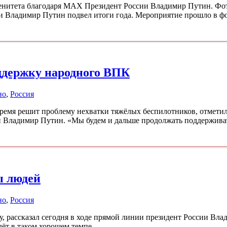
енитета благодаря MAX Президент России Владимир Путин. Фот
ии Владимир Путин подвел итоги года. Мероприятие прошло в ф
ддержку народного ВПК
но
,
Россия
емя решит проблему нехватки тяжёлых беспилотников, отметил
и Владимир Путин. «Мы будем и дальше продолжать поддержива
ы людей
но
,
Россия
ду, рассказал сегодня в ходе прямой линии президент России Вл
дёт в таком хорошем темпе …