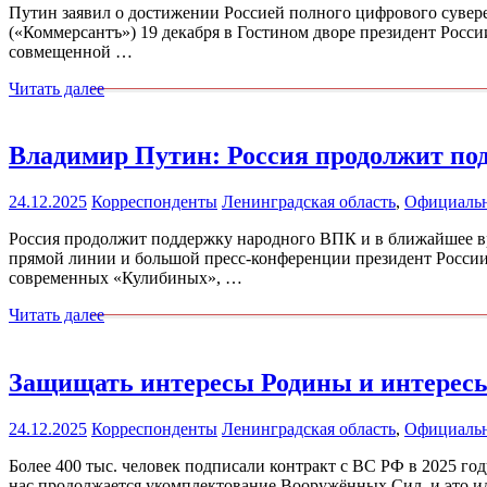
Путин заявил о достижении Россией полного цифрового сувер
(«Коммерсантъ») 19 декабря в Гостином дворе президент Росс
совмещенной …
Читать далее
Владимир Путин: Россия продолжит по
24.12.2025
Корреспонденты
Ленинградская область
,
Официаль
Россия продолжит поддержку народного ВПК и в ближайшее вр
прямой линии и большой пресс-конференции президент Росси
современных «Кулибиных», …
Читать далее
Защищать интересы Родины и интерес
24.12.2025
Корреспонденты
Ленинградская область
,
Официаль
Более 400 тыс. человек подписали контракт с ВС РФ в 2025 го
нас продолжается укомплектование Вооружённых Сил, и это и