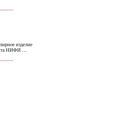
елирное изделие
оекта НИФИ …