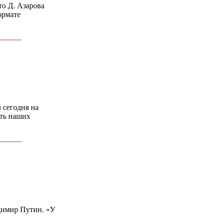
о Д. Азарова
ормате
 сегодня на
ть наших
адимир Путин. «У