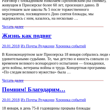
Разговор с блокадником Николаем Прохновским (на снимке),
живущим в Приозерске более 60 лет, произошел давно. В
опустевшем зале школы № 5 после торжественного
мероприятия, посвященного Дню снятия блокады, мы
задержались с ним, казалось, на несколько …
Читать далее
Жизнь как подвиг
20.01.2018
Из Почты Редакции
Хроника событий
В Киноконцертном зале Приозерска 18 января собрались люди 
удивительными судьбами. Те, чьи детство и юность совпали со
временем великого всенародного испытания — блокадники,
дети войны, ветераны войны и труда. Концертная программа
«По следам великого мужества» была …
Читать далее
Помним! Благодарим…
20.01.2018
Из Почты Редакции
Хроника событий
18 января, в день 75-й годовщины прорыва блокады