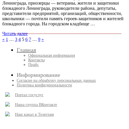
Ленинграда, приозерцы — ветераны, жители и защитники
блокадного Ленинграда, руководители района, депутаты,
представители предприятий, организаций, общественности,
школьники — почтили память героев-защитников и жителей
блокадного города. На городском кладбище …
Читать далее
Пагинация
Пред.
След.
«
1
…
3
4
5
6
7
…
9
»
записи
записи
записей
Главная
Официальная информация
Контакты
Прайс
Информирование
Согласие на обработку персональных данных
Политика конфиденциальности
Портал госуслуг
Наша группа ВКонтакте
Наш канал в Телеграм