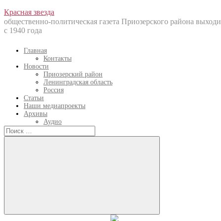
Перейти
Красная звезда
к
общественно-политическая газета Приозерского района выходи
содержанию
с 1940 года
Главная
Контакты
Новости
Приозерский район
Ленинградская область
Россия
Статьи
Наши медиапроекты
Архивы
Аудио
Искать:
Искать