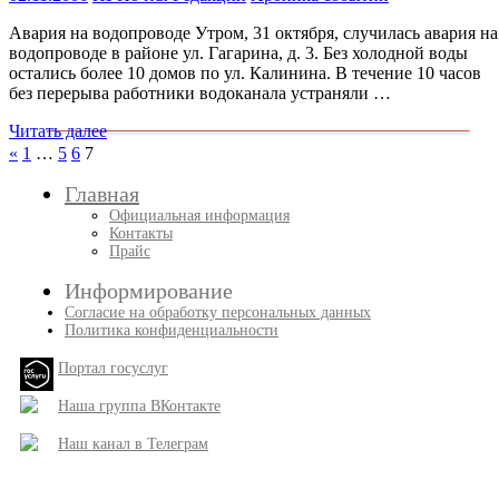
Авария на водопроводе Утром, 31 октября, случилась авария на
водопроводе в районе ул. Гагарина, д. 3. Без холодной воды
остались более 10 домов по ул. Калинина. В течение 10 часов
без перерыва работники водоканала устраняли …
Читать далее
Пагинация
Пред.
«
1
…
5
6
7
записи
записей
Главная
Официальная информация
Контакты
Прайс
Информирование
Согласие на обработку персональных данных
Политика конфиденциальности
Портал госуслуг
Наша группа ВКонтакте
Наш канал в Телеграм