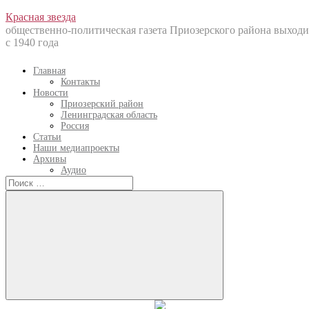
Перейти
Красная звезда
к
общественно-политическая газета Приозерского района выходи
содержанию
с 1940 года
Главная
Контакты
Новости
Приозерский район
Ленинградская область
Россия
Статьи
Наши медиапроекты
Архивы
Аудио
Искать:
Искать