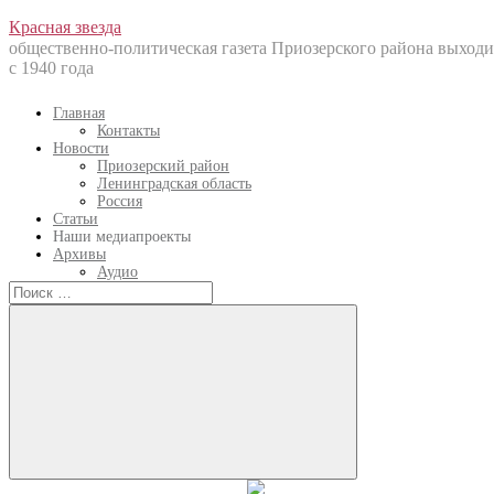
Перейти
Красная звезда
к
общественно-политическая газета Приозерского района выходи
содержанию
с 1940 года
Главная
Контакты
Новости
Приозерский район
Ленинградская область
Россия
Статьи
Наши медиапроекты
Архивы
Аудио
Искать:
Искать