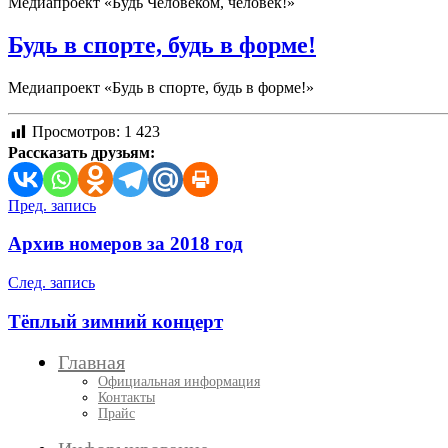
Медиапроект «Будь Человеком, человек!»
Будь в спорте, будь в форме!
Медиапроект «Будь в спорте, будь в форме!»
Просмотров:
1 423
Рассказать друзьям:
Навигация
Пред. запись
по
Архив номеров за 2018 год
записям
След. запись
Тёплый зимний концерт
Главная
Официальная информация
Контакты
Прайс