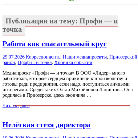
Публикации на тему:
Профи — и
точка
Работа как спасательный круг
29.07.2026
Корреспонденты
Наши медиапроекты
,
Приозерский
район
,
Профи - и точка
,
Хроника событий
Медиапроект «Профи — и точка» В ООО «Лидер» много
работников, которые сердцем прикипели к производству и
готовы ради предприятия, если надо, поступиться личными
интересами. Среди таких Ольга Михайловна Лапистова. Она
родилась в Приозерске, здесь окончила …
Читать далее
Нелёгкая стезя директора
10.06.2026
Корреспонденты
Наши медиапроекты
,
Приозерский