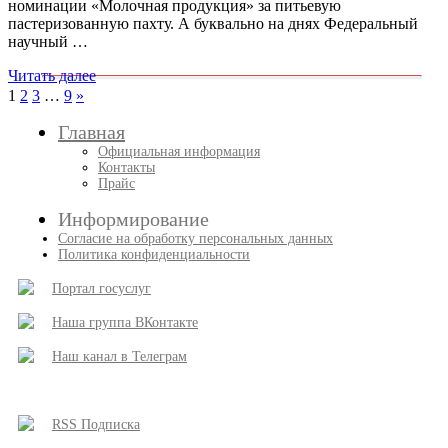
номинации «Молочная продукция» за питьевую
пастеризованную пахту. А буквально на днях Федеральный
научный …
Читать далее
Пагинация
След.
1
2
3
…
9
»
записи
записей
Главная
Официальная информация
Контакты
Прайс
Информирование
Согласие на обработку персональных данных
Политика конфиденциальности
Портал госуслуг
Наша группа ВКонтакте
Наш канал в Телеграм
RSS Подписка