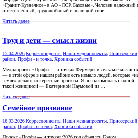
«Гранит-Кузнечное» в АО «ЛСР. Базовые». Человек надежный 
ответственный, трудолюбивый и знающий свое …
Читать далее
Труд и дети — смысл жизни
15.04.2026
Корреспонденты
Наши медиапроекты
,
Приозерский
район
,
Профи - и точка
,
Хроника событий
Медиапроект «Профи — и точка» Фермеры и сельское хозяйст
— в этой сфере в нашем районе есть немало людей, которые «н
земле» делают интересные проекты. Я познакомилась с одной
такой женщиной — Екатериной Наумовой из …
Читать далее
Семейное призвание
18.03.2026
Корреспонденты
Наши медиапроекты
,
Приозерский
район
,
Профи - и точка
,
Хроника событий
Проект «Профи — и точка»:2026 год объявлен Годом