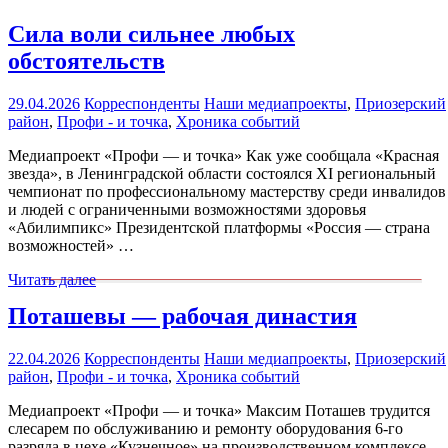
Сила воли сильнее любых
обстоятельств
29.04.2026
Корреспонденты
Наши медиапроекты
,
Приозерский
район
,
Профи - и точка
,
Хроника событий
Медиапроект «Профи — и точка» Как уже сообщала «Красная
звезда», в Ленинградской области состоялся XI региональный
чемпионат по профессиональному мастерству среди инвалидов
и людей с ограниченными возможностями здоровья
«Абилимпикс» Президентской платформы «Россия — страна
возможностей» …
Читать далее
Поташевы — рабочая династия
22.04.2026
Корреспонденты
Наши медиапроекты
,
Приозерский
район
,
Профи - и точка
,
Хроника событий
Медиапроект «Профи — и точка» Максим Поташев трудится
слесарем по обслуживанию и ремонту оборудования 6-го
разряда в цехе «Кузнечное» на производственном комплексе