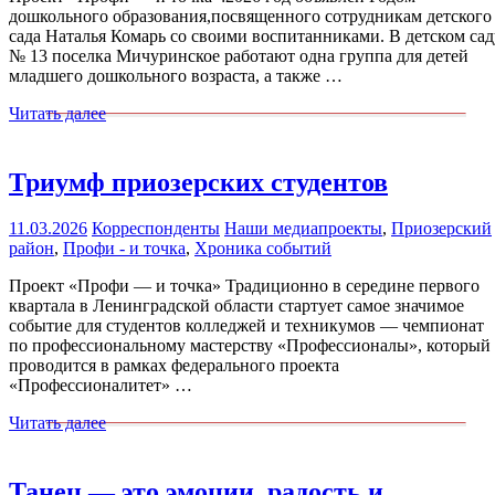
дошкольного образования,посвященного сотрудникам детского
сада Наталья Комарь со своими воспитанниками. В детском сад
№ 13 поселка Мичуринское работают одна группа для детей
младшего дошкольного возраста, а также …
Читать далее
Триумф приозерских студентов
11.03.2026
Корреспонденты
Наши медиапроекты
,
Приозерский
район
,
Профи - и точка
,
Хроника событий
Проект «Профи — и точка» Традиционно в середине первого
квартала в Ленинградской области стартует самое значимое
событие для студентов колледжей и техникумов — чемпионат
по профессиональному мастерству «Профессионалы», который
проводится в рамках федерального проекта
«Профессионалитет» …
Читать далее
Танец — это эмоции, радость и…