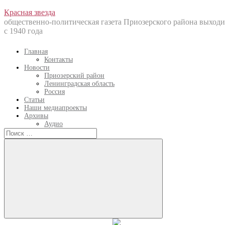
Перейти
Красная звезда
к
общественно-политическая газета Приозерского района выходи
содержанию
с 1940 года
Главная
Контакты
Новости
Приозерский район
Ленинградская область
Россия
Статьи
Наши медиапроекты
Архивы
Аудио
Искать:
Искать