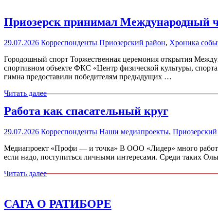
Приозерск принимал Международный 
29.07.2026
Корреспонденты
Приозерский район
,
Хроника собы
Городошный спорт Торжественная церемония открытия Междун
спортивном объекте ФКС «Центр физической культуры, спорта
гимна предоставили победителям предыдущих …
Читать далее
Работа как спасательный круг
29.07.2026
Корреспонденты
Наши медиапроекты
,
Приозерский
Медиапроект «Профи — и точка» В ООО «Лидер» много работни
если надо, поступиться личными интересами. Среди таких Оль
Читать далее
САГА О РАТИБОРЕ