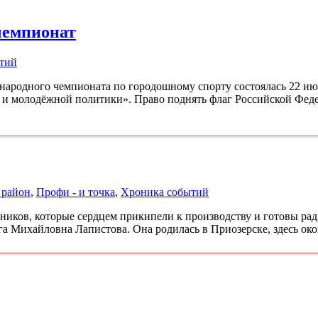
чемпионат
тий
ародного чемпионата по городошному спорту состоялась 22 ию
 и молодёжной политики». Право поднять флаг Российской Фед
 район
,
Профи - и точка
,
Хроника событий
ков, которые сердцем прикипели к производству и готовы рад
га Михайловна Лапистова. Она родилась в Приозерске, здесь ок