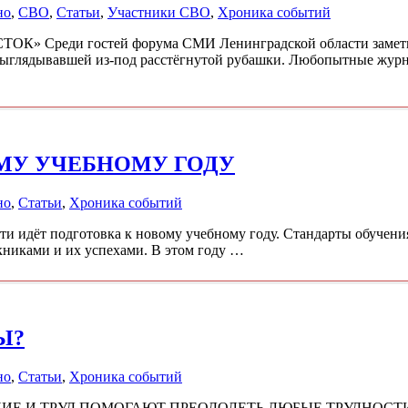
но
,
СВО
,
Статьи
,
Участники СВО
,
Хроника событий
реди гостей форума СМИ Ленинградской области заметн
 выглядывавшей из-под расстёгнутой рубашки. Любопытные жур
МУ УЧЕБНОМУ ГОДУ
но
,
Статьи
,
Хроника событий
идёт подготовка к новому учебному году. Стандарты обучени
книками и их успехами. В этом году …
Ы?
но
,
Статьи
,
Хроника событий
ИЕ И ТРУД ПОМОГАЮТ ПРЕОДОЛЕТЬ ЛЮБЫЕ ТРУДНОСТИ 