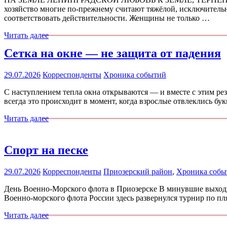
хозяйство многие по-прежнему считают тяжёлой, исключительн
соответствовать действительности. Женщины не только …
Читать далее
Сетка на окне — не защита от падения
29.07.2026
Корреспонденты
Хроника событий
С наступлением тепла окна открываются — и вместе с этим резк
всегда это происходит в момент, когда взрослые отвлеклись б
Читать далее
Спорт на песке
29.07.2026
Корреспонденты
Приозерский район
,
Хроника собы
День Военно-Морского флота в Приозерске В минувшие выходн
Военно-морского флота России здесь развернулся турнир по пл
Читать далее