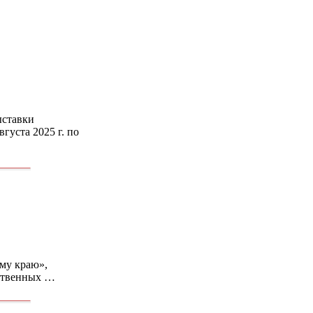
ыставки
густа 2025 г. по
ому краю»,
ественных …