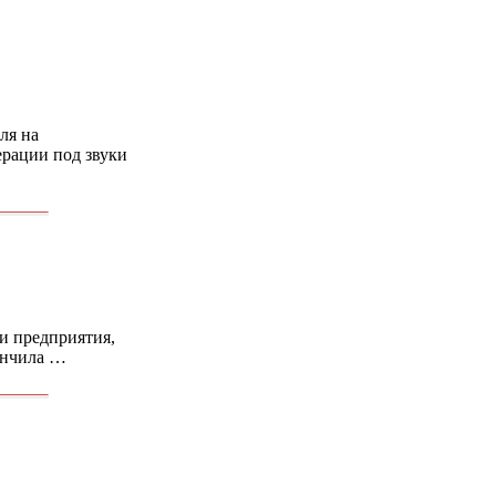
ля на
ерации под звуки
и предприятия,
ончила …