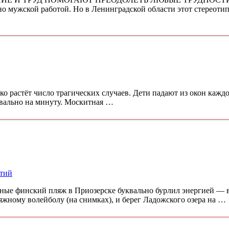
о мужской работой. Но в Ленинградской области этот стереотип
о растёт число трагических случаев. Дети падают из окон каждо
уквально на минуту. Москитная …
тий
ые финский пляж в Приозерске буквально бурлил энергией — в
яжному волейболу (на снимках), и берег Ладожского озера на …