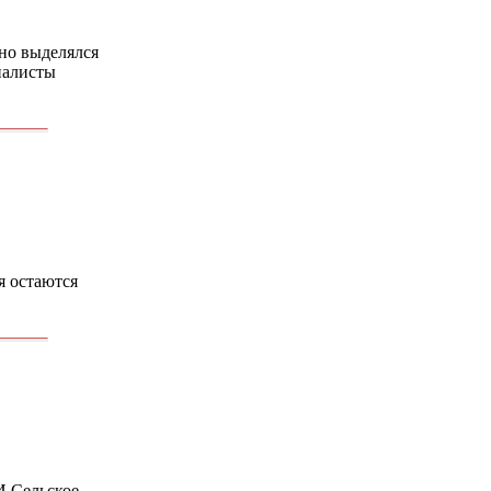
о выделялся
налисты
я остаются
Сельское