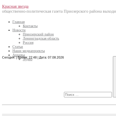
Перейти
Красная звезда
к
общественно-политическая газета Приозерского района выходит
содержанию
Главная
Контакты
Новости
Приозерский район
Ленинградская область
Россия
Статьи
Наши медиапроекты
Архивы
Сегодня: | Время: 22:48 | Дата: 07.08.2026
Искать:
Аудио