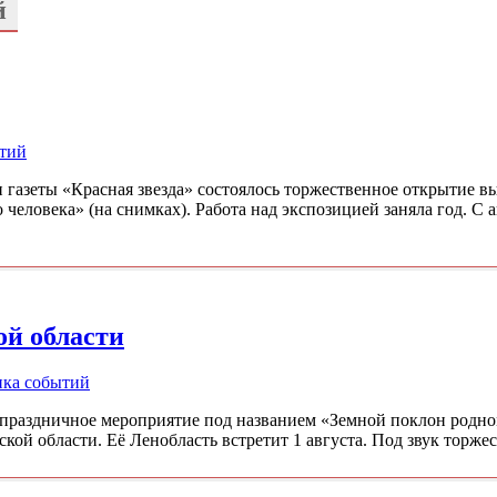
й
тий
 газеты «Красная звезда» состоялось торжественное открытие в
еловека» (на снимках). Работа над экспозицией заняла год. С ав
ой области
ка событий
ь праздничное мероприятие под названием «Земной поклон родн
кой области. Её Ленобласть встретит 1 августа. Под звук торж