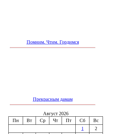
Помним. Чтим. Гордимся
Прекрасным дамам
Август 2026
Пн
Вт
Ср
Чт
Пт
Сб
Вс
1
2