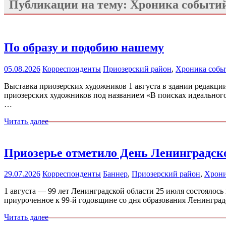
Публикации на тему:
Хроника событи
По образу и подобию нашему
05.08.2026
Корреспонденты
Приозерский район
,
Хроника собы
Выставка приозерских художников 1 августа в здании редакции
приозерских художников под названием «В поисках идеального ч
…
Читать далее
Приозерье отметило День Ленинградск
29.07.2026
Корреспонденты
Баннер
,
Приозерский район
,
Хрони
1 августа — 99 лет Ленинградской области 25 июля состоялос
приуроченное к 99-й годовщине со дня образования Ленинградс
Читать далее