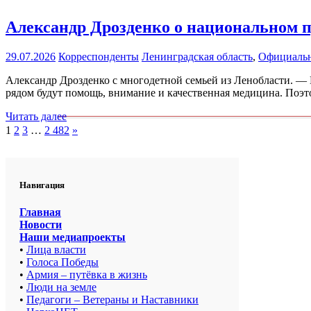
Александр Дрозденко о национальном 
29.07.2026
Корреспонденты
Ленинградская область
,
Официаль
Александр Дрозденко с многодетной семьей из Ленобласти. — 
рядом будут помощь, внимание и качественная медицина. Поэт
Читать далее
Пагинация
След.
1
2
3
…
2 482
»
записи
записей
Навигация
Главная
Новости
Наши медиапроекты
•
Лица власти
•
Голоса Победы
•
Армия – путёвка в жизнь
•
Люди на земле
•
Педагоги – Ветераны и Наставники