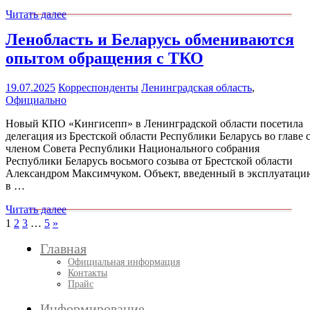
Читать далее
Ленобласть и Беларусь обмениваются
опытом обращения с ТКО
19.07.2025
Корреспонденты
Ленинградская область
,
Официально
Новый КПО «Кингисепп» в Ленинградской области посетила
делегация из Брестской области Республики Беларусь во главе 
членом Совета Республики Национального собрания
Республики Беларусь восьмого созыва от Брестской области
Александром Максимчуком. Объект, введенный в эксплуатаци
в …
Читать далее
Пагинация
След.
1
2
3
…
5
»
записи
записей
Главная
Официальная информация
Контакты
Прайс
Информирование