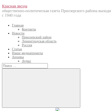
Перейти
Красная звезда
к
общественно-политическая газета Приозерского района выходи
содержанию
с 1940 года
Главная
Контакты
Новости
Приозерский район
Ленинградская область
Россия
Статьи
Наши медиапроекты
Архивы
Аудио
Искать:
Искать