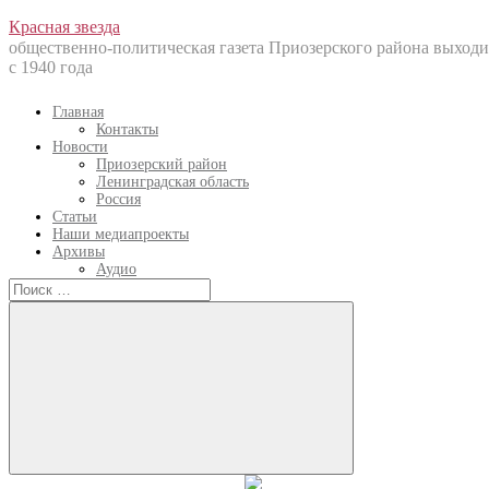
Перейти
Красная звезда
к
общественно-политическая газета Приозерского района выходи
содержанию
с 1940 года
Главная
Контакты
Новости
Приозерский район
Ленинградская область
Россия
Статьи
Наши медиапроекты
Архивы
Аудио
Искать:
Искать