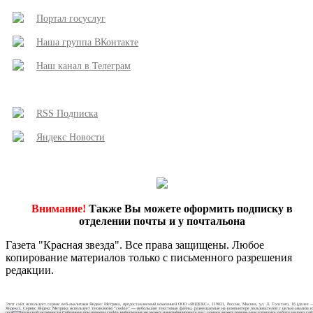
Портал госуслуг
Наша группа ВКонтакте
Наш канал в Телеграм
RSS Подписка
Яндекс Новости
Внимание!
Также Вы можете оформить подписку в
отделении почты и у почтальона
Газета "Красная звезда". Все права защищены. Любое
копирование материалов только с письменного разрешения
редакции.
Этот сайт использует сервис веб-аналитики Яндекс Метрика, предоставляемый компанией ООО «ЯНДЕКС», 119021, Россия, Москва, ул. Л. Толстого, 16 (далее 
Яндекс). Сервис Яндекс Метрика использует технологию “cookie” — небольшие текстовые файлы, размещаемые на компьютере пользователей с целью анализа и
пользовательской активности.Собранная при помощи cookie информация не может идентифицировать вас, однако может помочь нам улучшить работу нашего сай