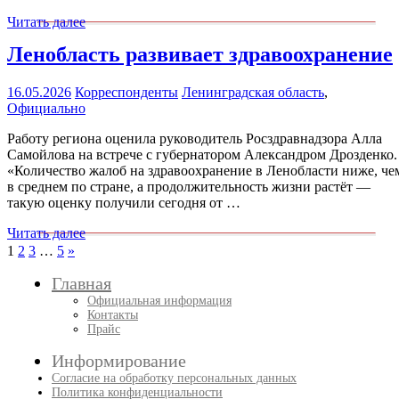
Читать далее
Ленобласть развивает здравоохранение
16.05.2026
Корреспонденты
Ленинградская область
,
Официально
Работу региона оценила руководитель Росздравнадзора Алла
Самойлова на встрече с губернатором Александром Дрозденко.
«Количество жалоб на здравоохранение в Ленобласти ниже, че
в среднем по стране, а продолжительность жизни растёт —
такую оценку получили сегодня от …
Читать далее
Пагинация
След.
1
2
3
…
5
»
записи
записей
Главная
Официальная информация
Контакты
Прайс
Информирование
Согласие на обработку персональных данных
Политика конфиденциальности