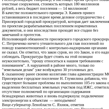
очистные сооружения, стоимость которых 180 миллионов
рублей, а весь бюджет поселения — 14 миллионов!
В качестве положительного примера Э. Камнев привел
установившееся в последнее время деловое сотрудничество с
Приозерской городской прокуратурой, которая дает заключения
по проектам разрабатываемых поселением нормативных
документов, и они впоследствии проходят все стадии без
замечаний и протестов.
Исполняющий обязанности приозерского городского прокурор
С. Петриченко ничего утешительного для глав поселений по
поводу взаимоотношений с контрольно-надзорными органами
не сказал. Он отметил, что закон суров, но это Закон, и его надо
соблюдать. Прокуратура будет стоять на этой позиции
неукоснительно, "прошу относиться к нашим требованиям с
пониманием". А нарушений в районе много, только по
"земельным делам" уже возбуждено 30 уголовных дел.
К сказанному ранее своими коллегами глава администрации 
Приозерское городское поселение Н. Глумилина добавила, что
существуют большие проблемы по выполнению 105-го закона 
выделении бесплатных земельных участков под ИЖС, отметил
отсутствие полномочий по организации содержания
безнадзорных животных и вновь подчеркнула: подключение
электроэнергии к объектам — неподъемно!
Вице-губернатор Ленобласти С. Яхнюк, отметив