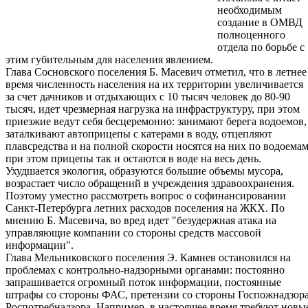
необходимым
создание в ОМВД
полноценного
отдела по борьбе с
этим губительным для населения явлением.
Глава Сосновского поселения Б. Масевич отметил, что в летнее
время численность населения на их территории увеличивается
за счет дачников и отдыхающих с 10 тысяч человек до 80-90
тысяч, идет чрезмерная нагрузка на инфраструктуру, при этом
приезжие ведут себя бесцеремонно: занимают берега водоемов,
заталкивают автоприцепы с катерами в воду, отцепляют
плавсредства и на полной скорости носятся на них по водоемам
при этом прицепы так и остаются в воде на весь день.
Ухудшается экология, образуются большие объемы мусора,
возрастает число обращений в учреждения здравоохранения.
Поэтому уместно рассмотреть вопрос о софинансировании
Санкт-Петербурга летних расходов поселения на ЖКХ. По
мнению Б. Масевича, во вред идет "безудержная атака на
управляющие компании со стороны средств массовой
информации".
Глава Мельниковского поселения Э. Камнев остановился на
проблемах с контрольно-надзорными органами: постоянно
запрашивается огромный поток информации, постоянные
штрафы со стороны ФАС, претензии со стороны Госпожнадзора
Роспотребнадзора. Например, в настоящее время требуют новы