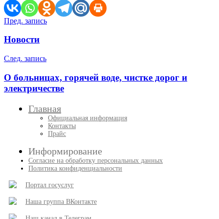
Навигация
Пред. запись
по
Новости
записям
След. запись
О больницах, горячей воде, чистке дорог и
электричестве
Главная
Официальная информация
Контакты
Прайс
Информирование
Согласие на обработку персональных данных
Политика конфиденциальности
Портал госуслуг
Наша группа ВКонтакте
Наш канал в Телеграм