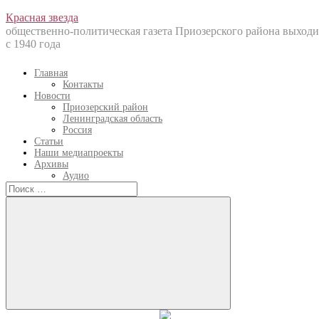
Перейти
Красная звезда
к
общественно-политическая газета Приозерского района выходи
содержанию
с 1940 года
Главная
Контакты
Новости
Приозерский район
Ленинградская область
Россия
Статьи
Наши медиапроекты
Архивы
Аудио
Искать:
Искать