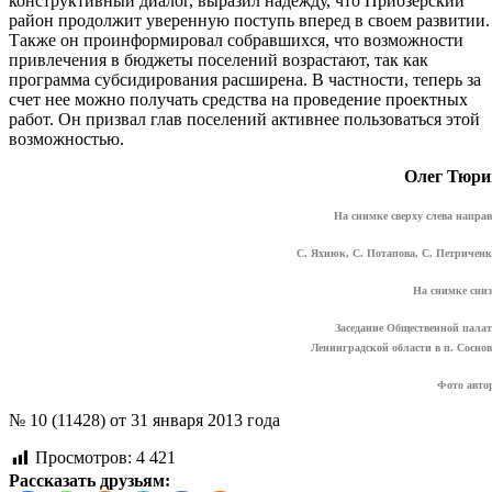
конструктивный диалог, выразил надежду, что Приозерский
район продолжит уверенную поступь вперед в своем развитии.
Также он проинформировал собравшихся, что возможности
привлечения в бюджеты поселений возрастают, так как
программа субсидирования расширена. В частности, теперь за
счет нее можно получать средства на проведение проектных
работ. Он призвал глав поселений активнее пользоваться этой
возможностью.
Олег Тюри
На снимке сверху слева направ
С. Яхнюк, С. Потапова, С. Петриченк
На снимке сниз
Заседание Общественной пала
Ленинградской области в п. Соснов
Фото авто
№ 10 (11428) от 31 января 2013 года
Просмотров:
4 421
Рассказать друзьям: