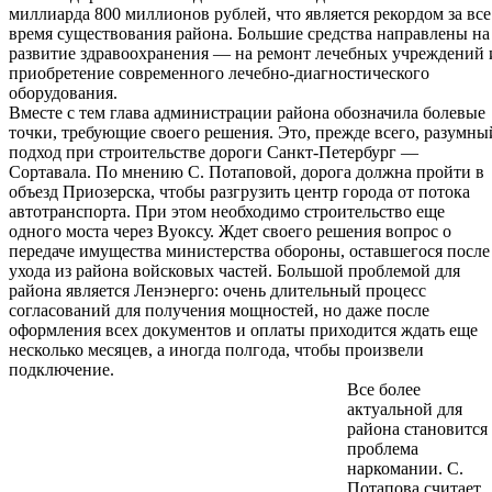
миллиарда 800 миллионов рублей, что является рекордом за все
время существования района. Большие средства направлены на
развитие здравоохранения — на ремонт лечебных учреждений 
приобретение современного лечебно-диагностического
оборудования.
Вместе с тем глава администрации района обозначила болевые
точки, требующие своего решения. Это, прежде всего, разумны
подход при строительстве дороги Санкт-Петербург —
Сортавала. По мнению С. Потаповой, дорога должна пройти в
объезд Приозерска, чтобы разгрузить центр города от потока
автотранспорта. При этом необходимо строительство еще
одного моста через Вуоксу. Ждет своего решения вопрос о
передаче имущества министерства обороны, оставшегося после
ухода из района войсковых частей. Большой проблемой для
района является Ленэнерго: очень длительный процесс
согласований для получения мощностей, но даже после
оформления всех документов и оплаты приходится ждать еще
несколько месяцев, а иногда полгода, чтобы произвели
подключение.
Все более
актуальной для
района становится
проблема
наркомании. С.
Потапова считает