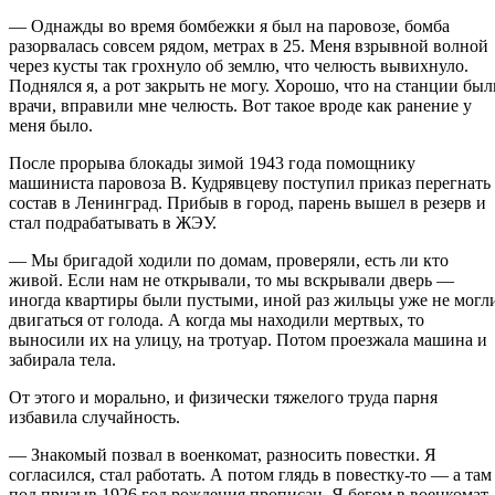
— Однажды во время бомбежки я был на паровозе, бомба
разорвалась совсем рядом, метрах в 25. Меня взрывной волной
через кусты так грохнуло об землю, что челюсть вывихнуло.
Поднялся я, а рот закрыть не могу. Хорошо, что на станции был
врачи, вправили мне челюсть. Вот такое вроде как ранение у
меня было.
После прорыва блокады зимой 1943 года помощнику
машиниста паровоза В. Кудрявцеву поступил приказ перегнать
состав в Ленинград. Прибыв в город, парень вышел в резерв и
стал подрабатывать в ЖЭУ.
— Мы бригадой ходили по домам, проверяли, есть ли кто
живой. Если нам не открывали, то мы вскрывали дверь —
иногда квартиры были пустыми, иной раз жильцы уже не могл
двигаться от голода. А когда мы находили мертвых, то
выносили их на улицу, на тротуар. Потом проезжала машина и
забирала тела.
От этого и морально, и физически тяжелого труда парня
избавила случайность.
— Знакомый позвал в военкомат, разносить повестки. Я
согласился, стал работать. А потом глядь в повестку-то — а там
под призыв 1926 год рождения прописан. Я бегом в военкомат.