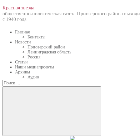
Перейти
Красная звезда
к
общественно-политическая газета Приозерского района выходи
содержанию
с 1940 года
Главная
Контакты
Новости
Приозерский район
Ленинградская область
Россия
Статьи
Наши медиапроекты
Архивы
Аудио
Искать:
Искать