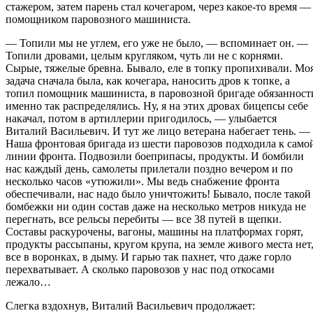
стажером, затем парень стал кочегаром, через какое-то время —
помощником паровозного машиниста.
— Топили мы не углем, его уже не было, — вспоминает он. —
Топили дровами, целым кругляком, чуть ли не с корнями.
Сырые, тяжелые бревна. Бывало, еле в топку пропихивали. Мо
задача сначала была, как кочегара, наносить дров к топке, а
топил помощник машиниста, в паровозной бригаде обязанност
именно так распределялись. Ну, я на этих дровах бицепсы себе
накачал, потом в артиллерии пригодилось, — улыбается
Виталий Васильевич. И тут же лицо ветерана набегает тень. —
Наша фронтовая бригада из шести паровозов подходила к само
линии фронта. Подвозили боеприпасы, продукты. И бомбили
нас каждый день, самолеты прилетали поздно вечером и по
несколько часов «утюжили». Мы ведь снабжение фронта
обеспечивали, нас надо было уничтожить! Бывало, после такой
бомбежки ни один состав даже на несколько метров никуда не
перегнать, все рельсы перебиты — все 38 путей в щепки.
Составы раскурочены, вагоны, машины на платформах горят,
продукты рассыпаны, кругом крупа, на земле живого места нет
все в воронках, в дыму. И гарью так пахнет, что даже горло
перехватывает. А сколько паровозов у нас под откосами
лежало…
Слегка вздохнув, Виталий Васильевич продолжает: