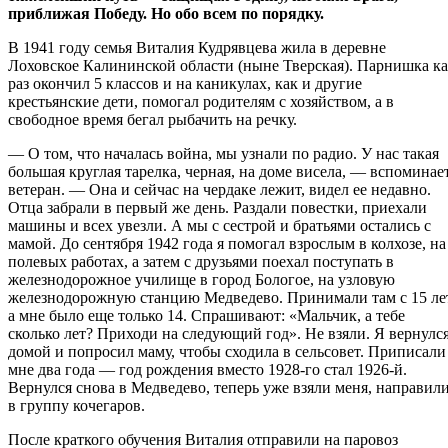
приближая Победу. Но обо всем по порядку.
В 1941 году семья Виталия Кудрявцева жила в деревне
Лоховское Калининской области (ныне Тверская). Парнишка к
раз окончил 5 классов и на каникулах, как и другие
крестьянские дети, помогал родителям с хозяйством, а в
свободное время бегал рыбачить на речку.
— О том, что началась война, мы узнали по радио. У нас такая
большая круглая тарелка, черная, на доме висела, — вспоминае
ветеран. — Она и сейчас на чердаке лежит, видел ее недавно.
Отца забрали в первый же день. Раздали повестки, приехали
машины и всех увезли. А мы с сестрой и братьями остались с
мамой. До сентября 1942 года я помогал взрослым в колхозе, на
полевых работах, а затем с друзьями поехал поступать в
железнодорожное училище в город Бологое, на узловую
железнодорожную станцию Медведево. Принимали там с 15 ле
а мне было еще только 14. Спрашивают: «Мальчик, а тебе
сколько лет? Приходи на следующий год». Не взяли. Я вернулс
домой и попросил маму, чтобы сходила в сельсовет. Приписали
мне два года — год рождения вместо 1928-го стал 1926-й.
Вернулся снова в Медведево, теперь уже взяли меня, направил
в группу кочегаров.
После краткого обучения Виталия отправили на паровоз