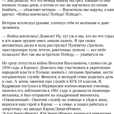
— Мы решили, что это немцы начали обстрел. Раньше-то они
воевали только днем, а потом от нас же научились по ночам
бомбить, — объясняет ветеран. — Выскочили мы наружу, а нам
кричат: «Война кончилась! Победа! Победа!».
Ветеран всплеснул руками, хлопнул себя по коленкам и даже
засмеялся.
— Война кончилась! Дожили! Ну, тут уж и мы, кто во что гораз
и кто какое оружие имел, начали палить. Я три своих
автоматных диска в ноль расстрелял! Пулеметы строчили,
трассирующие пули летели, ракетницы лупили — все небо
полыхало! Вот так мы встретили Победу, — улыбается он.
Не сразу отпустила война Виталия Васильевича, служил он до
1950 года, в Каунасе. Довелось ему участвовать в укреплении
народной власти в Польше, воевать с лесными братьями, нести
пограничную службу. Женился, в молодой семье родились дочь
и сын. А затем, окончив при службе в КГБ 10 классов, В.
Кудрявцев поступил в Мурманское военно-морское училище,
окончил его лейтенантом в 1961 году, в должности инженера-
механика, и был отправлен на эскадренный миноносец
«Оживленный». Окончив службу на эсминце и уйдя в запас,
вернулся наш герой в Каунас — к семье, и пошел работать в
энергетику: на заводах КаунасЭнергоРемонт,
ЭстонЭнергоРемонт, ЮжЭнергоРемонт занимался ремонтами