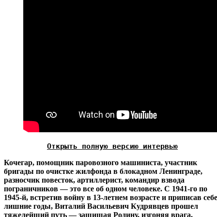
Открыть полную версию интервью
Кочегар, помощник паровозного машиниста, участник
бригады по очистке жилфонда в блокадном Ленинграде,
разносчик повесток, артиллерист, командир взвода
пограничников — это все об одном человеке. С 1941-го по
1945-й, встретив войну в 13-летнем возрасте и приписав себ
лишние годы, Виталий Васильевич Кудрявцев прошел
тяжелейший путь — защищая Родину, изгоняя врага,