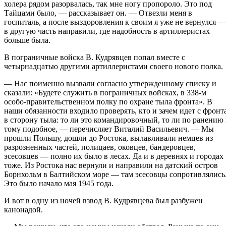
холера рядом разорвалась, так мне ногу пропороло. Это под
Тайцами было, — рассказывает он. — Отвезли меня в
госпиталь, а после выздоровления к своим я уже не вернулся —
в другую часть направили, где надобность в артиллеристах
больше была.
В пограничные войска В. Кудрявцев попал вместе с
четырнадцатью другими артиллеристами своего нового полка.
— Нас поименно вызвали согласно утвержденному списку и
сказали: «Будете служить в пограничных войсках, в 338-м
особо-правительственном полку по охране тыла фронта». В
наши обязанности входило проверять, кто и зачем идет с фронт
в сторону тыла: то ли это командировочный, то ли по ранению
тому подобное, — перечисляет Виталий Васильевич. — Мы
прошли Польшу, дошли до Ростока, вылавливали немцев из
разрозненных частей, полицаев, оковцев, бандеровцев,
эсесовцев — полно их было в лесах. Да и в деревнях и городах
тоже. Из Ростока нас вернули и направили на датский остров
Борнхольм в Балтийском море — там эсесовцы сопротивлялись
Это было начало мая 1945 года.
И вот в одну из ночей взвод В. Кудрявцева был разбужен
канонадой.