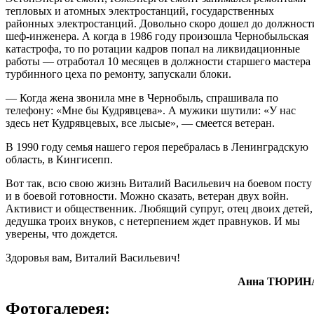
тепловых и атомных электростанций, государственных
районных электростанций. Довольно скоро дошел до должност
шеф-инженера. А когда в 1986 году произошла Чернобыльская
катастрофа, то по ротации кадров попал на ликвидационные
работы — отработал 10 месяцев в должности старшего мастера
турбинного цеха по ремонту, запускали блоки.
— Когда жена звонила мне в Чернобыль, спрашивала по
телефону: «Мне бы Кудрявцева». А мужики шутили: «У нас
здесь нет Кудрявцевых, все лысые», — смеется ветеран.
В 1990 году семья нашего героя перебралась в Ленинградскую
область, в Кингисепп.
Вот так, всю свою жизнь Виталий Васильевич на боевом посту
и в боевой готовности. Можно сказать, ветеран двух войн.
Активист и общественник. Любящий супруг, отец двоих детей,
дедушка троих внуков, с нетерпением ждет правнуков. И мы
уверены, что дождется.
Здоровья вам, Виталий Васильевич!
Анна ТЮРИН
Фотогалерея: