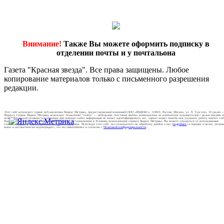
Внимание!
Также Вы можете оформить подписку в
отделении почты и у почтальона
Газета "Красная звезда". Все права защищены. Любое
копирование материалов только с письменного разрешения
редакции.
Этот сайт использует сервис веб-аналитики Яндекс Метрика, предоставляемый компанией ООО «ЯНДЕКС», 119021, Россия, Москва, ул. Л. Толстого, 16 (далее 
Яндекс). Сервис Яндекс Метрика использует технологию “cookie” — небольшие текстовые файлы, размещаемые на компьютере пользователей с целью анализа и
пользовательской активности.Собранная при помощи cookie информация не может идентифицировать вас, однако может помочь нам улучшить работу нашего сай
Яндекс обрабатывает эту информацию в порядке, установленном в Условиях использования сервиса Яндекс Метрика. Вы можете отказаться от использования
cookies, выбрав соответствующие настройки в браузере. Используя этот сайт, вы соглашаетесь на обработку данных о вас (
подробнее
) в порядке и целях, указан
выше и автоматически подтверждает, что вы ознакомились и согласны с
Политикой конфиденциальности
.