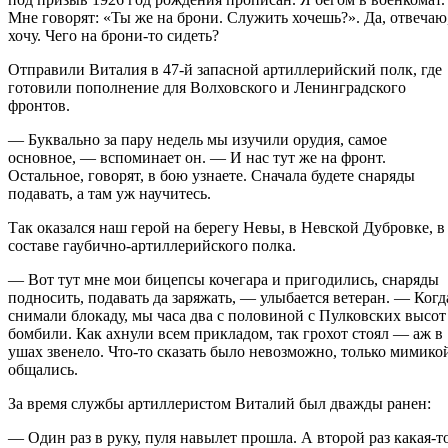
Мне говорят: «Ты же на брони. Служить хочешь?». Да, отвечаю
хочу. Чего на брони-то сидеть?
Отправили Виталия в 47-й запасной артиллерийский полк, где
готовили пополнение для Волховского и Ленинградского
фронтов.
— Буквально за пару недель мы изучили орудия, самое
основное, — вспоминает он. — И нас тут же на фронт.
Остальное, говорят, в бою узнаете. Сначала будете снаряды
подавать, а там уж научитесь.
Так оказался наш герой на берегу Невы, в Невской Дубровке, в
составе гаубично-артиллерийского полка.
— Вот тут мне мои бицепсы кочегара и пригодились, снаряды
подносить, подавать да заряжать, — улыбается ветеран. — Когд
снимали блокаду, мы часа два с половиной с Пулковских высот
бомбили. Как ахнули всем прикладом, так грохот стоял — аж в
ушах звенело. Что-то сказать было невозможно, только мимико
общались.
За время службы артиллеристом Виталий был дважды ранен:
— Один раз в руку, пуля навылет прошла. А второй раз какая-т