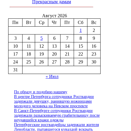
Прекрасным дамам
Август 2026
Пн
Вт
Ср
Чт
Пт
Сб
Вс
1
2
3
4
5
6
7
8
9
10
11
12
13
14
15
16
17
18
19
20
21
22
23
24
25
26
27
28
29
30
31
« Июл
По образу и подобию нашему
В центре Петербурга сотрудники Росгвардии
задержали девушку, ранившую ножницами
молодого человека на Невском проспекте
В Санкт-Петербурге сотрудники Росгвардии
задержали разыскиваемую грабительницу после
неудавшейся кражи одежды
Петербургские росгвардейцы задержали жителя
Ленобласти, пытавшегося кувалдой вскрыть