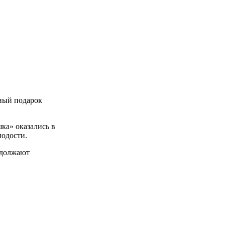
сный подарок
ка» оказались в
лодости.
одолжают