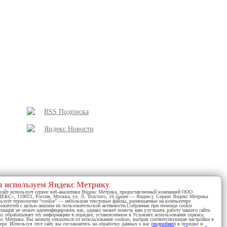
RSS Подписка
Яндекс Новости
 используем Яндекс Метрику
сайт использует сервис веб-аналитики Яндекс Метрика, предоставляемый компанией ООО
КС», 119021, Россия, Москва, ул. Л. Толстого, 16 (далее — Яндекс). Сервис Яндекс Метрика
у почтальона
льзует технологию “cookie” — небольшие текстовые файлы, размещаемые на компьютере
ователей с целью анализа их пользовательской активности.Собранная при помощи cookie
мация не может идентифицировать вас, однако может помочь нам улучшить работу нашего сайта.
с обрабатывает эту информацию в порядке, установленном в Условиях использования сервиса
с Метрика. Вы можете отказаться от использования cookies, выбрав соответствующие настройки в
ере. Используя этот сайт, вы соглашаетесь на обработку данных о вас (
подробнее
) в порядке и