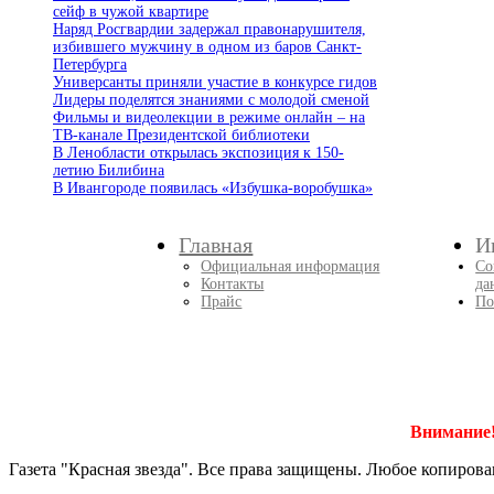
сейф в чужой квартире
Наряд Росгвардии задержал правонарушителя,
избившего мужчину в одном из баров Санкт-
Петербурга
Универсанты приняли участие в конкурсе гидов
Лидеры поделятся знаниями с молодой сменой
Фильмы и видеолекции в режиме онлайн – на
ТВ-канале Президентской библиотеки
В Ленобласти открылась экспозиция к 150-
летию Билибина
В Ивангороде появилась «Избушка-воробушка»
Главная
И
Официальная информация
Со
Контакты
да
Прайс
По
Внимание
Газета "Красная звезда". Все права защищены. Любое копирова