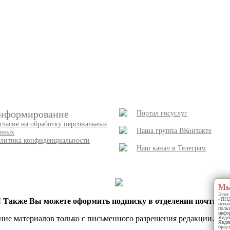
нформирование
Портал госуслуг
гласие на обработку персональных
Наша группа ВКонтакте
нных
литика конфиденциальности
Наш канал в Телеграм
Мы
Этот 
«ЯНДЕ
!
Также Вы можете оформить подписку в отделении почты и 
испо
польз
инфор
ние материалов только с письменного разрешения редакции.
Яндек
Яндек
брауз