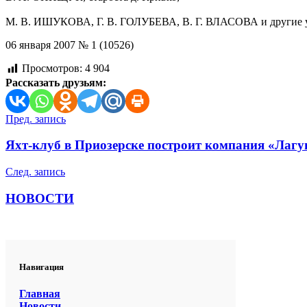
М. В. ИШУКОВА, Г. В. ГОЛУБЕВА, В. Г. ВЛАСОВА и другие у
06 января 2007 № 1 (10526)
Просмотров:
4 904
Рассказать друзьям:
Навигация
Пред. запись
по
Яхт-клуб в Приозерске построит компания «Лагу
записям
След. запись
НОВОСТИ
Навигация
Главная
Новости