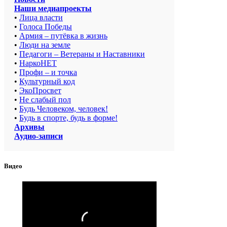
Наши медиапроекты
•
Лица власти
•
Голоса Победы
•
Армия – путёвка в жизнь
•
Люди на земле
•
Педагоги – Ветераны и Наставники
•
НаркоНЕТ
•
Профи – и точка
•
Культурный код
•
ЭкоПросвет
•
Не слабый пол
•
Будь Человеком, человек!
•
Будь в спорте, будь в форме!
Архивы
Аудио-записи
Видео