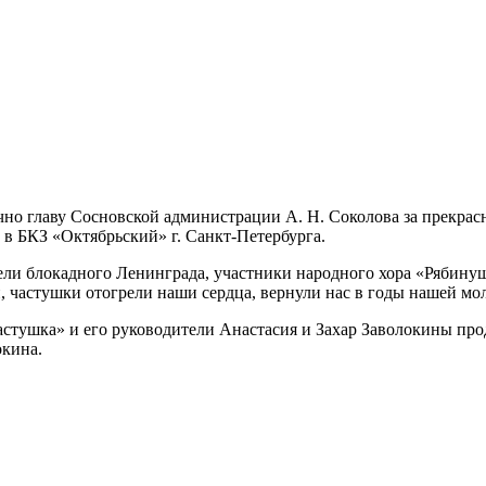
чно главу Сосновской администрации А. Н. Соколова за прекра
в БКЗ «Октябрьский» г. Санкт-Петербурга.
ели блокадного Ленинграда, участники народного хора «Рябинуш
, частушки отогрели наши сердца, вернули нас в годы нашей мо
астушка» и его руководители Анастасия и Захар Заволокины пр
окина.