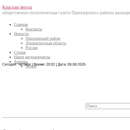
Перейти
Красная звезда
к
общественно-политическая газета Приозерского района выходит
содержанию
Главная
Контакты
Новости
Приозерский район
Ленинградская область
Россия
Статьи
Наши медиапроекты
Архивы
Сегодня: Четверг | Время: 20:02 | Дата: 06.08.2026
Искать:
Аудио