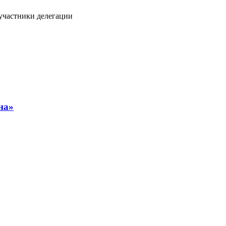
частники делегации
на»