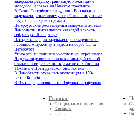
задержали девушку, ранившую ножницами
молодого человека на Невском проспекте
В Санкт-Петербурге сотрудники Росгвардии
задержали разыскиваемую грабительницу после
неудавшейся кражи одежды
Петербургские росгвардейцы задержали жителя
Ленобласти, пытавшегося кувалдой вскрыть
сейф в чужой квартире
Наряд Росгвардии задержал правонарушителя,
избившего мужчину в одном из баров Санкт-
Петербурга
Универсанты приняли участие в конкурсе гидов
Лидеры поделятся знаниями с молодой сменой
Фильмы и видеолекции в режиме онлайн – на
ТВ-канале Президентской библиотеки
В Ленобласти открылась экспозиция к 150-
летию Билибина
В Ивангороде появилась «Избушка-воробушка»
Главная
И
Официальная информация
Со
Контакты
да
Прайс
По