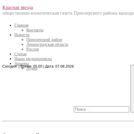
Перейти
Красная звезда
к
общественно-политическая газета Приозерского района выходит
содержанию
Главная
Контакты
Новости
Приозерский район
Ленинградская область
Россия
Статьи
Наши медиапроекты
Архивы
Сегодня: | Время: 05:05 | Дата: 07.08.2026
Искать:
Аудио