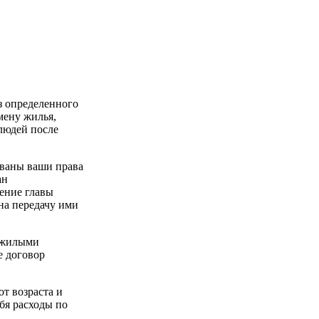
з определенного
мену жилья,
людей после
ованы ваши права
ан
ение главы
на передачу ими
пожилыми
е договор
т возраста и
бя расходы по