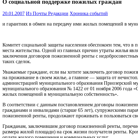
О социальной поддержке пожилых граждан
20.01.2007
Из Почты Редакции
Хроника событий
и гарантиях в обмен на передачу ими жилых помещений в мун
Комитет социальной защиты населения обеспокоен тем, что в п
места жительства. Одной из главных причин утраты жилья являе
заключения договоров пожизненной ренты с недобросовестным
таких сделок.
Уважаемые граждане, если вы хотите заключить договор пожизн
на проживание в своем жилье, а главное — защита от нечисто
администрацией муниципального образования Приозерский му
муниципального образования № 1422 от 01 ноября 2006 года «
жилых помещений в муниципальную собственность».
В соответствии с данным постановлением договоры пожизнен
гражданами и инвалидами (старше 65 лет), супружескими парам
пожизненной ренты, продолжают проживать и пользоваться 
Гражданам, заключившим договор пожизненной ренты, перечисл
размера жилой площади) на срок жизни получателя ренты. Кро
оплате жилого помещения и коммунальных услуг.