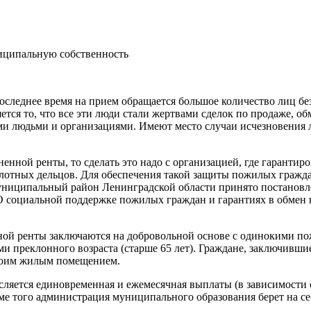
иципальную собственность
оследнее время на прием обращается большое количество лиц бе
тся то, что все эти люди стали жертвами сделок по продаже, об
и людьми и организациями. Имеют место случаи исчезновения 
енной ренты, то сделать это надо с организацией, где гарантир
плотных дельцов. Для обеспечения такой защиты пожилых гражд
ниципальный район Ленинградской области принято постановл
О социальной поддержке пожилых граждан и гарантиях в обмен 
ной ренты заключаются на добровольной основе с одинокими 
и преклонного возраста (старше 65 лет). Граждане, заключивши
своим жилым помещением.
яется единовременная и ежемесячная выплаты (в зависимости о
ме того администрация муниципального образования берет на се