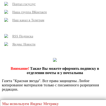
Портал госуслуг
Наша группа ВКонтакте
Наш канал в Телеграм
RSS Подписка
Яндекс Новости
Внимание!
Также Вы можете оформить подписку в
отделении почты и у почтальона
Газета "Красная звезда". Все права защищены. Любое
копирование материалов только с письменного разрешения
редакции.
Этот сайт использует сервис веб-аналитики Яндекс Метрика, предоставляемый компанией ООО «ЯНДЕКС», 119021, Россия, Москва, ул. Л. Толстого, 16 (далее 
Яндекс). Сервис Яндекс Метрика использует технологию “cookie” — небольшие текстовые файлы, размещаемые на компьютере пользователей с целью анализа и
Мы используем Яндекс Метрику
пользовательской активности.Собранная при помощи cookie информация не может идентифицировать вас, однако может помочь нам улучшить работу нашего сай
Яндекс обрабатывает эту информацию в порядке, установленном в Условиях использования сервиса Яндекс Метрика. Вы можете отказаться от использования