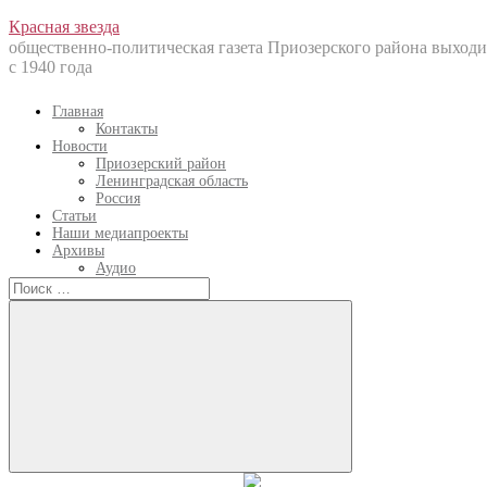
Перейти
Красная звезда
к
общественно-политическая газета Приозерского района выходи
содержанию
с 1940 года
Главная
Контакты
Новости
Приозерский район
Ленинградская область
Россия
Статьи
Наши медиапроекты
Архивы
Аудио
Искать:
Искать