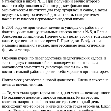
математики в школе № 1. При получении заочно второго
высшего образования в Ленинградском финансово-
экономическом институте два года трудилась в банке, а затем
вернулась к педагогической деятельности, став учителем
начальных классов церковно-приходской школы.
В 2001 году ее пригласили заменить ушедшую с работы по
болезни учительницу начальных классов школы № 5, и Елена
Алексеевна согласилась. Причем стала вести уроки в том само
классе, где вела их в свое время Г. Приходько. В обучении
малышей применяла новые, прогрессивные педагогические
формы и методы.
Окончив курсы по переподготовке педагогических кадров, в
течение двух с половиной лет одновременно выполняла
обязанности заместителя директора школы № 5 по
воспитательной работе, проявив себя хорошим организатором.
Почти месяц отработав в новой должности, Елена Алексеевна
делится впечатлениями:
— То, что стала директором школы, для меня — неожиданность
Но оказанное доверие стараюсь оправдать. Ритм работы,
конечно, напряженный, но она интересная: каждый день
происходит что-то новое, интенсивность труда огромная. Школ
— это Вселенная, где мир взрослых и каждого ребенка