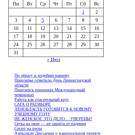
Пн
Вт
Ср
Чт
Пт
Сб
Вс
1
2
3
4
5
6
7
8
9
10
11
12
13
14
15
16
17
18
19
20
21
22
23
24
25
26
27
28
29
30
31
« Июл
По образу и подобию нашему
Приозерье отметило День Ленинградской
области
Приозерск принимал Международный
чемпионат
Работа как спасательный круг
САГА О РАТИБОРЕ
ЛЕНОБЛАСТЬ ГОТОВИТСЯ К НОВОМУ
УЧЕБНОМУ ГОДУ
НЕ ЖЕНСКОЕ ЭТО ДЕЛО… УВЕРЕНЫ?
Сетка на окне — не защита от падения
Спорт на песке
Александр Дрозденко о национальном проекте