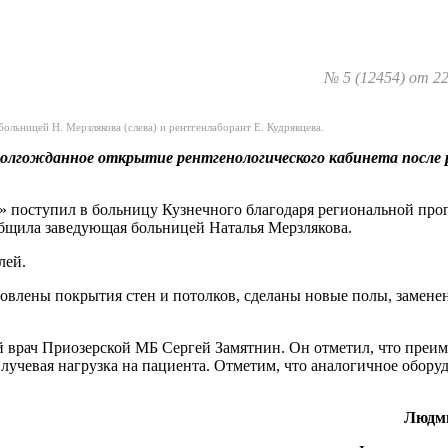
№ 5 (12454) от 22
ольницей Н. Мерзлякова (слева) и рентгенлаборант Е. Кудрявцева.
 долгожданное открытие рентгенологического кабинета после
 поступил в больницу Кузнечного благодаря региональной про
общила заведующая больницей Наталья Мерзлякова.
лей.
новлены покрытия стен и потолков, сделаны новые полы, замене
 врач Приозерской МБ Сергей Замятнин. Он отметил, что преи
лучевая нагрузка на пациента. Отметим, что аналогичное обору
Людм