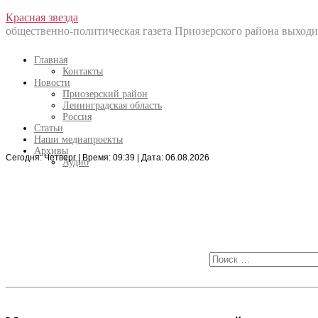
Перейти
Красная звезда
к
общественно-политическая газета Приозерского района выходит
содержанию
Главная
Контакты
Новости
Приозерский район
Ленинградская область
Россия
Статьи
Наши медиапроекты
Архивы
Сегодня: Четверг | Время: 09:39 | Дата: 06.08.2026
Искать:
Аудио