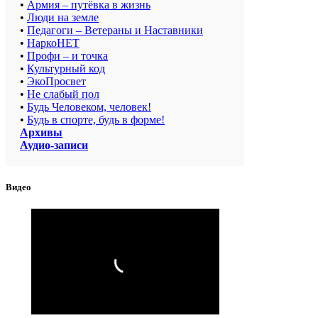
•
Армия – путёвка в жизнь
•
Люди на земле
•
Педагоги – Ветераны и Наставники
•
НаркоНЕТ
•
Профи – и точка
•
Культурный код
•
ЭкоПросвет
•
Не слабый пол
•
Будь Человеком, человек!
•
Будь в спорте, будь в форме!
Архивы
Аудио-записи
Видео