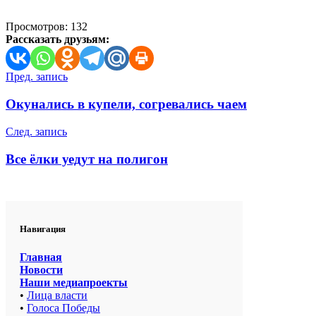
Просмотров:
132
Рассказать друзьям:
Навигация
Пред. запись
по
Окунались в купели, согревались чаем
записям
След. запись
Все ёлки уедут на полигон
Навигация
Главная
Новости
Наши медиапроекты
•
Лица власти
•
Голоса Победы