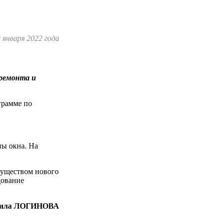
 января 2022 года
 ремонта и
грамме по
ны окна. На
муществом нового
дование
ила ЛОГИНОВА