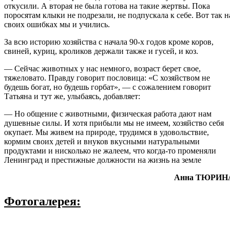
откусили. А вторая не была готова на такие жертвы. Пока
поросятам клыки не подрезали, не подпускала к себе. Вот так н
своих ошибках мы и учились.
За всю историю хозяйства с начала 90-х годов кроме коров,
свиней, куриц, кроликов держали также и гусей, и коз.
— Сейчас животных у нас немного, возраст берет свое,
тяжеловато. Правду говорит пословица: «С хозяйством не
будешь богат, но будешь горбат», — с сожалением говорит
Татьяна и тут же, улыбаясь, добавляет:
— Но общение с животными, физическая работа дают нам
душевные силы. И хотя прибыли мы не имеем, хозяйство себя
окупает. Мы живем на природе, трудимся в удовольствие,
кормим своих детей и внуков вкусными натуральными
продуктами и нисколько не жалеем, что когда-то променяли
Ленинград и престижные должности на жизнь на земле
Анна ТЮРИН
Фотогалерея: