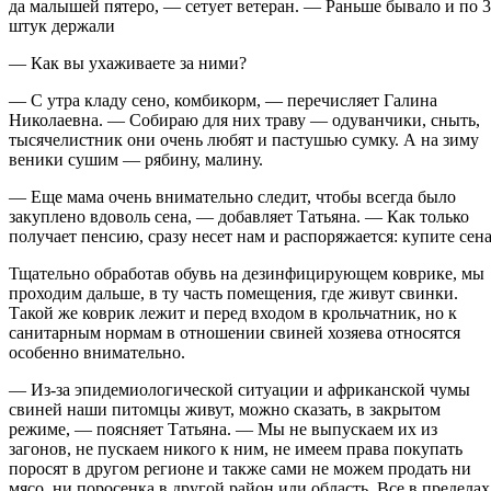
да малышей пятеро, — сетует ветеран. — Раньше бывало и по 
штук держали
— Как вы ухаживаете за ними?
— С утра кладу сено, комбикорм, — перечисляет Галина
Николаевна. — Собираю для них траву — одуванчики, сныть,
тысячелистник они очень любят и пастушью сумку. А на зиму
веники сушим — рябину, малину.
— Еще мама очень внимательно следит, чтобы всегда было
закуплено вдоволь сена, — добавляет Татьяна. — Как только
получает пенсию, сразу несет нам и распоряжается: купите сена
Тщательно обработав обувь на дезинфицирующем коврике, мы
проходим дальше, в ту часть помещения, где живут свинки.
Такой же коврик лежит и перед входом в крольчатник, но к
санитарным нормам в отношении свиней хозяева относятся
особенно внимательно.
— Из-за эпидемиологической ситуации и африканской чумы
свиней наши питомцы живут, можно сказать, в закрытом
режиме, — поясняет Татьяна. — Мы не выпускаем их из
загонов, не пускаем никого к ним, не имеем права покупать
поросят в другом регионе и также сами не можем продать ни
мясо, ни поросенка в другой район или область. Все в пределах