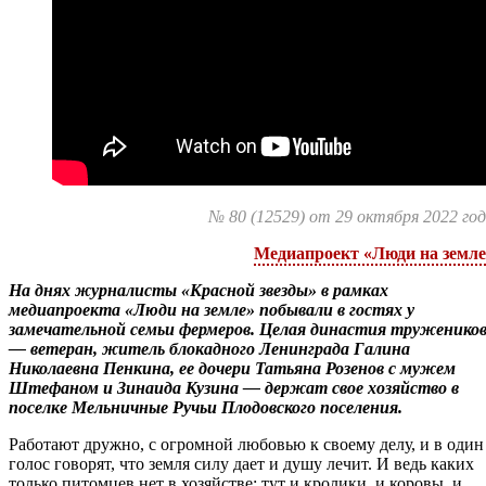
№ 80 (12529) от 29 октября 2022 го
Медиапроект «Люди на земле
На днях журналисты «Красной звезды» в рамках
медиапроекта «Люди на земле» побывали в гостях у
замечательной семьи фермеров. Целая династия труженико
— ветеран, житель блокадного Ленинграда Галина
Николаевна Пенкина, ее дочери Татьяна Розенов с мужем
Штефаном и Зинаида Кузина — держат свое хозяйство в
поселке Мельничные Ручьи Плодовского поселения.
Работают дружно, с огромной любовью к своему делу, и в один
голос говорят, что земля силу дает и душу лечит. И ведь каких
только питомцев нет в хозяйстве: тут и кролики, и коровы, и