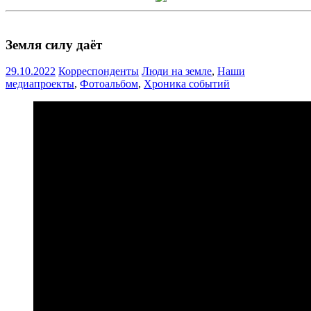
Земля силу даёт
29.10.2022
Корреспонденты
Люди на земле
,
Наши
медиапроекты
,
Фотоальбом
,
Хроника событий