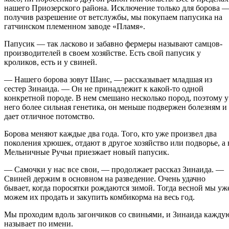
нашего Приозерского района. Исключение только для борова 
получив разрешение от ветслужбы, мы покупаем папусика на
гатчинском племенном заводе «Пламя».
Папусик — так ласково и забавно фермеры называют самцов-
производителей в своем хозяйстве. Есть свой папусик у
кроликов, есть и у свиней.
— Нашего борова зовут Шанс, — рассказывает младшая из
сестер Зинаида. — Он не принадлежит к какой-то одной
конкретной породе. В нем смешано несколько пород, поэтому у
него более сильная генетика, он меньше подвержен болезням и
дает отличное потомство.
Борова меняют каждые два года. Того, кто уже произвел два
поколения хрюшек, отдают в другое хозяйство или подворье, а 
Мельничные Ручьи приезжает новый папусик.
— Самочки у нас все свои, — продолжает рассказ Зинаида. —
Свиней держим в основном на разведение. Очень удачно
бывает, когда поросятки рождаются зимой. Тогда весной мы уж
можем их продать и закупить комбикорма на весь год.
Мы проходим вдоль загончиков со свиньями, и Зинаида кажду
называет по имени.