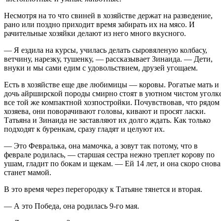
Несмотря на то что свиней в хозяйстве держат на разведение,
рано или поздно приходит время забирать их на мясо. И
рачительные хозяйки делают из него много вкусного.
— Я ездила на курсы, училась делать сыровяленую колбасу,
ветчину, нарезку, тушенку, — рассказывает Зинаида. — Дети,
внуки и мы сами едим с удовольствием, друзей угощаем.
Есть в хозяйстве еще две любимицы — коровы. Рогатые мать и
дочь айрширской породы смирно стоят в уютном чистом уголк
все той же компактной хозпостройки. Почувствовав, что рядом
хозяева, они поворачивают головы, кивают и просят ласки.
Татьяна и Зинаида не заставляют их долго ждать. Как только
подходят к буренкам, сразу гладят и целуют их.
— Это Февралька, она мамочка, а зовут так потому, что в
феврале родилась, — старшая сестра нежно треплет корову по
ушам, гладит по бокам и щекам. — Ей 14 лет, и она скоро снова
станет мамой.
В это время через перегородку к Татьяне тянется и вторая.
— А это Победа, она родилась 9-го мая.