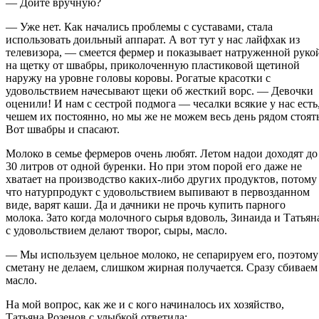
— Доите вручную?
— Уже нет. Как начались проблемы с суставами, стала
использовать доильный аппарат. А вот тут у нас лайфхак из
телевизора, — смеется фермер и показывает натруженной руко
на щетку от швабры, приколоченную пластиковой щетиной
наружу на уровне головы коровы. Рогатые красотки с
удовольствием начесывают щеки об жесткий ворс. — Девочки
оценили! И нам с сестрой подмога — чесалки всякие у нас есть
чешем их постоянно, но мы же не можем весь день рядом стоять
Вот швабры и спасают.
Молоко в семье фермеров очень любят. Летом надои доходят до
30 литров от одной буренки. Но при этом порой его даже не
хватает на производство каких-либо других продуктов, потому
что натурпродукт с удовольствием выпивают в первозданном
виде, варят каши. Да и дачники не прочь купить парного
молока. Зато когда молочного сырья вдоволь, Зинаида и Татьян
с удовольствием делают творог, сыры, масло.
— Мы используем цельное молоко, не сепарируем его, поэтому
сметану не делаем, слишком жирная получается. Сразу сбиваем
масло.
На мой вопрос, как же и с кого начиналось их хозяйство,
Татьяна Розенов с улыбкой ответила: