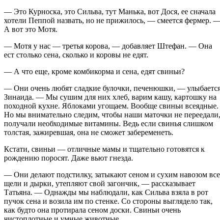
— Это Курноска, это Сильва, тут Манька, вот Дося, ее сначала
хотели Пеппой назвать, но не прижилось, — смеется фермер. 
А вот это Мотя.
— Мотя у нас — третья корова, — добавляет Штефан. — Она
ест столько сена, сколько и коровы не едят.
— А что еще, кроме комбикорма и сена, едят свиньи?
— Они очень любят сладкие булочки, печенюшки, — улыбаетс
Зинаида. — Мы сушим для них хлеб, варим кашу, картошку на
походной кухне. Яблоками угощаем. Вообще свиньи всеядные.
Но мы внимательно следим, чтобы наши маточки не переедали
получали необходимые витамины. Ведь если свинья слишком
толстая, зажиревшая, она не сможет забеременеть.
Кстати, свиньи — отличные мамы и тщательно готовятся к
рождению поросят. Даже вьют гнезда.
— Они делают подстилку, затыкают сеном и сухим навозом все
щели и дырки, утепляют свой загончик, — рассказывает
Татьяна. — Однажды мы наблюдали, как Сильва взяла в рот
пучок сена и возила им по стенке. Со стороны выглядело так,
как будто она протирала сеном доски. Свиньи очень
чистоплотные и умные животные.