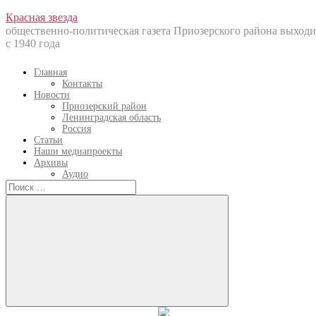
Перейти
Красная звезда
к
общественно-политическая газета Приозерского района выходи
содержанию
с 1940 года
Главная
Контакты
Новости
Приозерский район
Ленинградская область
Россия
Статьи
Наши медиапроекты
Архивы
Аудио
Искать:
Искать