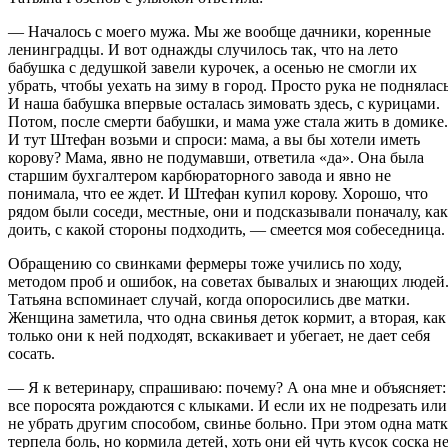
— Началось с моего мужа. Мы же вообще дачники, коренные
ленинградцы. И вот однажды случилось так, что на лето
бабушка с дедушкой завели курочек, а осенью не смогли их
убрать, чтобы уехать на зиму в город. Просто рука не поднялась
И наша бабушка впервые осталась зимовать здесь, с курицами.
Потом, после смерти бабушки, и мама уже стала жить в домике.
И тут Штефан возьми и спроси: мама, а вы бы хотели иметь
корову? Мама, явно не подумавши, ответила «да». Она была
старшим бухгалтером карбюраторного завода и явно не
понимала, что ее ждет. И Штефан купил корову. Хорошо, что
рядом были соседи, местные, они и подсказывали поначалу, как
доить, с какой стороны подходить, — смеется моя собеседница.
Обращению со свинками фермеры тоже учились по ходу,
методом проб и ошибок, на советах бывалых и знающих людей
Татьяна вспоминает случай, когда опоросились две матки.
Женщина заметила, что одна свинья деток кормит, а вторая, как
только они к ней подходят, вскакивает и убегает, не дает себя
сосать.
— Я к ветеринару, спрашиваю: почему? А она мне и объясняет:
все поросята рождаются с клыками. И если их не подрезать или
не убрать другим способом, свинье больно. При этом одна матк
терпела боль, но кормила детей, хоть они ей чуть кусок соска н