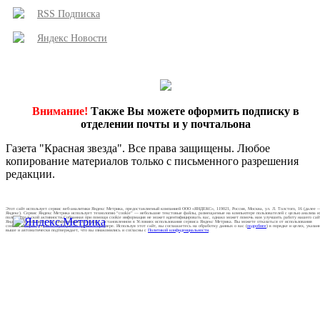
RSS Подписка
Яндекс Новости
Внимание!
Также Вы можете оформить подписку в
отделении почты и у почтальона
Газета "Красная звезда". Все права защищены. Любое
копирование материалов только с письменного разрешения
редакции.
Этот сайт использует сервис веб-аналитики Яндекс Метрика, предоставляемый компанией ООО «ЯНДЕКС», 119021, Россия, Москва, ул. Л. Толстого, 16 (далее 
Яндекс). Сервис Яндекс Метрика использует технологию “cookie” — небольшие текстовые файлы, размещаемые на компьютере пользователей с целью анализа и
пользовательской активности.Собранная при помощи cookie информация не может идентифицировать вас, однако может помочь нам улучшить работу нашего сай
Яндекс обрабатывает эту информацию в порядке, установленном в Условиях использования сервиса Яндекс Метрика. Вы можете отказаться от использования
cookies, выбрав соответствующие настройки в браузере. Используя этот сайт, вы соглашаетесь на обработку данных о вас (
подробнее
) в порядке и целях, указан
выше и автоматически подтверждает, что вы ознакомились и согласны с
Политикой конфиденциальности
.