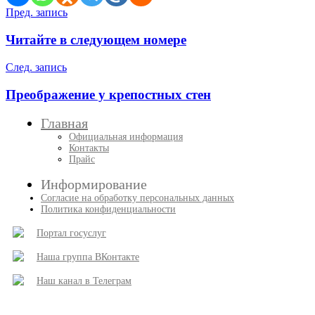
Навигация
Пред. запись
по
Читайте в следующем номере
записям
След. запись
Преображение у крепостных стен
Главная
Официальная информация
Контакты
Прайс
Информирование
Согласие на обработку персональных данных
Политика конфиденциальности
Портал госуслуг
Наша группа ВКонтакте
Наш канал в Телеграм