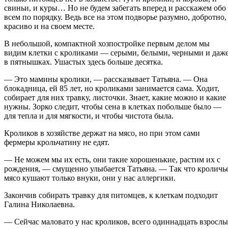
свиньи, и куры… Но не будем забегать вперед и расскажем обо
всем по порядку. Ведь все на этом подворье разумно, добротно,
красиво и на своем месте.
В небольшой, компактной хозпостройке первым делом мы
видим клетки с кроликами — серыми, белыми, черными и даж
в пятнышках. Ушастых здесь больше десятка.
— Это мамины кролики, — рассказывает Татьяна. — Она
блокадница, ей 85 лет, но кроликами занимается сама. Ходит,
собирает для них травку, листочки. Знает, какие можно и какие
нужны. Зорко следит, чтобы сена в клетках побольше было —
для тепла и для мягкости, и чтобы чистота была.
Кроликов в хозяйстве держат на мясо, но при этом сами
фермеры крольчатину не едят.
— Не можем мы их есть, они такие хорошенькие, растим их с
рождения, — смущенно улыбается Татьяна. — Так что кроличь
мясо кушают только внуки, они у нас аллергики.
Закончив собирать травку для питомцев, к клеткам подходит
Галина Николаевна.
— Сейчас маловато у нас кроликов, всего одиннадцать взросл