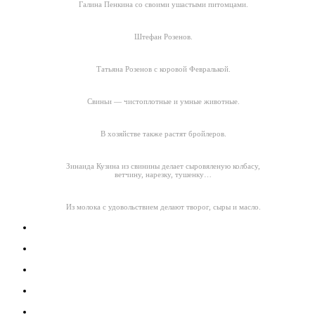
Галина Пенкина со своими ушастыми питомцами.
Штефан Розенов.
Татьяна Розенов с коровой Февралькой.
Свиньи — чистоплотные и умные животные.
В хозяйстве также растят бройлеров.
Зинаида Кузина из свинины делает сыровяленую колбасу,
ветчину, нарезку, тушенку…
Из молока с удовольствием делают творог, сыры и масло.