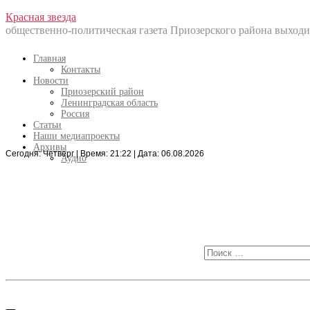
Перейти
Красная звезда
к
общественно-политическая газета Приозерского района выходит
содержанию
Главная
Контакты
Новости
Приозерский район
Ленинградская область
Россия
Статьи
Наши медиапроекты
Архивы
Сегодня: Четверг | Время: 21:22 | Дата: 06.08.2026
Искать:
Аудио