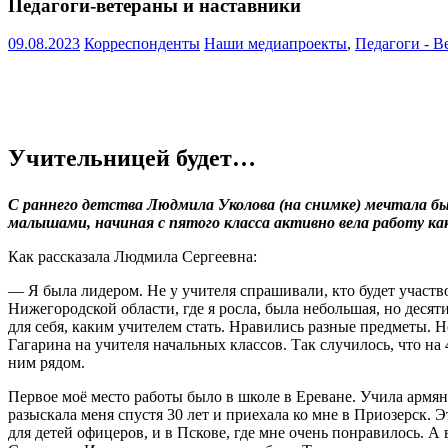
Педагоги-ветераны и наставники
09.08.2023
Корреспонденты
Наши медиапроекты
,
Педагоги - В
Учительницей будет…
С раннего детства Людмила Уколова (на снимке) мечтала быт
малышами, начиная с пятого класса активно вела работу к
Как рассказала Людмила Сергеевна:
— Я была лидером. Не у учителя спрашивали, кто будет участв
Нижегородской области, где я росла, была небольшая, но десят
для себя, каким учителем стать. Нравились разные предметы. 
Гагарина на учителя начальных классов. Так случилось, что на 
ним рядом.
Первое моё место работы было в школе в Ереване. Учила армян
разыскала меня спустя 30 лет и приехала ко мне в Приозерск. 
для детей офицеров, и в Пскове, где мне очень понравилось. А