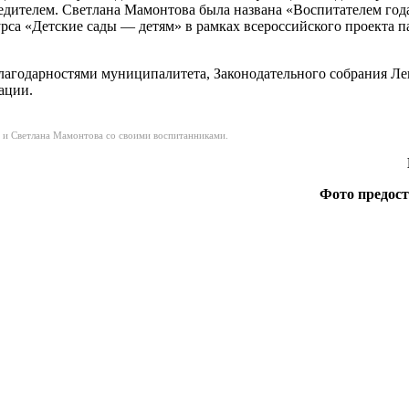
бедителем. Светлана Мамонтова была названа «Воспитателем год
рса «Детские сады — детям» в рамках всероссийского проекта 
 благодарностями муниципалитета, Законодательного собрания Л
ации.
) и Светлана Мамонтова со своими воспитанниками.
Фото предос