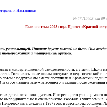
етераны и Наставники
№ 57 (12602) от 09 
Главная тема 2023 года. Проект «Красной зве
ь учительницей. Никаких других мыслей не было. Она всегда 
ак пионервожатая и театральный кружок.
овать в концерте школьной самодеятельности, а у меня. Школа н
илетка. Готовилась после школы поступать в педагогический инс
Но потом с подругой мы вместе поступили в Арзамасский пединс
4-м курсе я вышла замуж за военного и дальше после окончания в
ских детей, хотя школа русская. Интересно, что ученица моего 
Это было удивительно и очень приятно. Работала я учителем и в 
 в Приозерск мы приехали в 1987 году, и здесь директор школы 