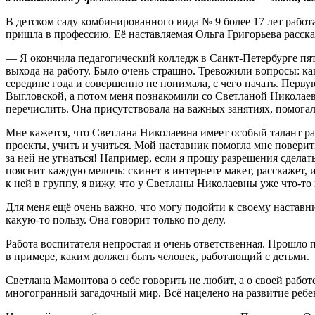
В детском саду комбинированного вида № 9 более 17 лет работа
пришла в профессию. Её наставляемая Ольга Григорьева рассказ
— Я окончила педагогический колледж в Санкт-Петербурге пять
выхода на работу. Было очень страшно. Тревожили вопросы: как
середине года и совершенно не понимала, с чего начать. Пер
Выгловской, а потом меня познакомили со Светланой Николаевн
перечислить. Она присутствовала на важных занятиях, помогала
Мне кажется, что Светлана Николаевна имеет особый талант ра
проекты, учить и учиться. Мой наставник помогла мне поверить в
за ней не угнаться! Например, если я прошу разрешения сделат
пояснит каждую мелочь: скинет в интернете макет, расскажет, 
к ней в группу, я вижу, что у Светланы Николаевны уже что-то
Для меня ещё очень важно, что могу подойти к своему наставн
какую-то пользу. Она говорит только по делу.
Работа воспитателя непростая и очень ответственная. Прошло пя
в примере, каким должен быть человек, работающий с детьми.
Светлана Мамонтова о себе говорить не любит, а о своей работе
многогранный загадочный мир. Всё нацелено на развитие ребе