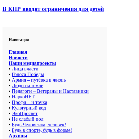
В КНР вводят ограничения для детей
Навигация
Главная
Новости
Наши медиапроекты
•
Лица власти
•
Голоса Победы
•
Армия – путёвка в жизнь
•
Люди на земле
•
Педагоги – Ветераны и Наставники
•
НаркоНЕТ
•
Профи – и точка
•
Культурный код
•
ЭкоПросвет
•
Не слабый пол
•
Будь Человеком, человек!
•
Будь в спорте, будь в форме!
Архивы