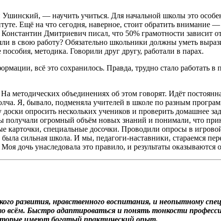
н Ушинский, — научить учиться. Для начальной школы это особе
туте. Ещё на что сегодня, наверное, стоит обратить внимание —
Константин Дмитриевич писал, что 50% грамотности зависит от 
ряли в свою работу? Обязательно школьники должны уметь выра
пособия, методика. Говорили друг другу, работали в парах.
формации, всё это сохранилось. Правда, трудно стало работать 
. На методических объединениях об этом говорят. Идёт постоянн
олча. Я, бывало, подменяла учителей в школе по разным програ
 у доски опросить нескольких учеников и проверить домашнее за
ы получали огромный объём новых знаний и понимали, что при
ные карточки, специальные досочки. Проводили опросы в игров
 была сильная школа. И мы, педагоги-наставники, стараемся пере
Моя дочь унаследовала это правило, и результаты оказываются 
ского развития, нравственного воспитания, и неопытному спе
я во всём. Быстро адаптироваться и понять тонкости професс
оторые имеют богатый практический опыт.