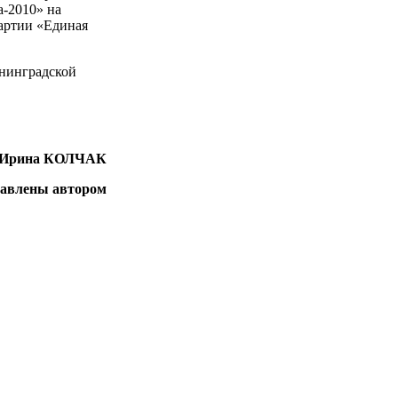
а-2010» на
партии «Единая
енинградской
Ирина КОЛЧАК
тавлены автором