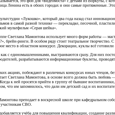
азывается, это фон для «видеомоста» с детьми из Воркуты, с к
лица Ленина есть в обоих городах и они самые протяженные. Это
мультстудии «Лукошко», который два года назад стал инновацио
ьмов в самой разной технике — перекладке, песочной, пластил
ткий мультфильм «Серая шейка».
ппе Светлана Мамонтова использует много форм работы — маст
», брейн-ринги. В особом ряду стоит театральное творчество. С
ое место в областном конкурсе. Декорации, куклы всё готовили 
, как с единомышленниками, выстраиваются сразу. Для них пост
родителей, разрабатываются информационные буклеты, проводят
их акциях, побеждают в различных конкурсах юных чтецов, бе
тает Светлана Мамонтова, в основе всего должна быть любовь —
. Когда к ней просятся прийти в группу её бывшие воспитанники,
ом, что им запомнилось, что дали им детский сад и их воспитате
 Мамонтова преподает в воскресной школе при кафедральном соб
и участникам СВО.
ам добавляется учёба для повышения квалификации, создание разл