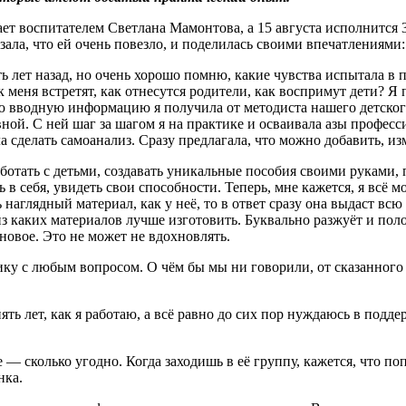
ет воспитателем Светлана Мамонтова, а 15 августа исполнится 3
ала, что ей очень повезло, и поделилась своими впечатлениями:
 лет назад, но очень хорошо помню, какие чувства испытала в 
 меня встретят, как отнесутся родители, как воспримут дети? Я
вую вводную информацию я получила от методиста нашего детск
ой. С ней шаг за шагом я на практике и осваивала азы професси
 сделать самоанализ. Сразу предлагала, что можно добавить, из
ботать с детьми, создавать уникальные пособия своими руками,
 себя, увидеть свои способности. Теперь, мне кажется, я всё мог
ь наглядный материал, как у неё, то в ответ сразу она выдаст в
из каких материалов лучше изготовить. Буквально разжуёт и пол
 новое. Это не может не вдохновлять.
ику с любым вопросом. О чём бы мы ни говорили, от сказанного
ть лет, как я работаю, а всё равно до сих пор нуждаюсь в подде
 — сколько угодно. Когда заходишь в её группу, кажется, что по
нка.