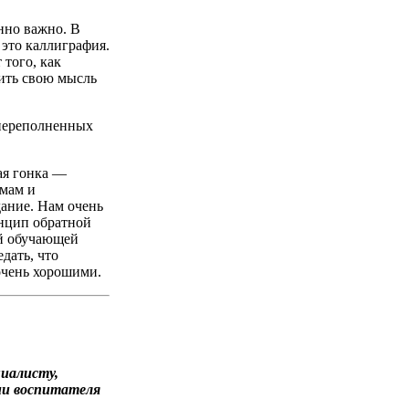
нно важно. В
 это каллиграфия.
того, как
зить свою мысль
в переполненных
ая гонка —
ммам и
дание. Нам очень
нцип обратной
ой обучающей
дать, что
очень хорошими.
циалисту,
ии воспитателя