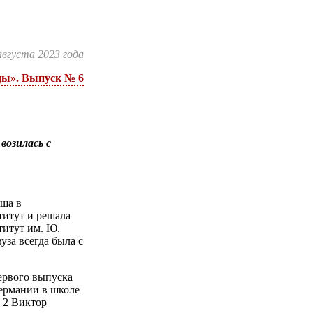
августа 2023 года
зды». Выпуск № 6
возилась с
аша в
титут и решала
титут им. Ю.
уза всегда была с
первого выпуска
Германии в школе
№ 2 Виктор