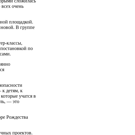
оторыми сложилась
 всех очень
нной площадкой.
иновой. В группе
ер-классы,
 постановкой по
сами.
оянно
ся
зопасности
 к детям, к
 которые учатся в
ль, — это
оре Рождества
ичных проектов.