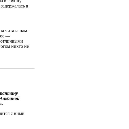
ла в группу
 задержалась в
на читала нам.
ное —
с отличными
гогом никто не
нстантину
 Альбиной
ь.
лится с ними