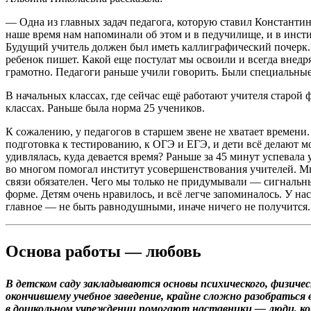
— Одна из главных задач педагога, которую ставил Константи
наше время нам напоминали об этом и в педучилище, и в инсти
Будущий учитель должен был иметь каллиграфический почерк. 
ребенок пишет. Какой еще постулат мы освоили и всегда внед
грамотно. Педагоги раньше учили говорить. Были специальные 
В начальных классах, где сейчас ещё работают учителя старой 
классах. Раньше была норма 25 учеников.
К сожалению, у педагогов в старшем звене не хватает времени
подготовка к тестированию, к ОГЭ и ЕГЭ, и дети всё делают м
удивлялась, куда девается время? Раньше за 45 минут успевала
во многом помогал институт усовершенствования учителей. М
связи обязателен. Чего мы только не придумывали — сигналь
форме. Детям очень нравилось, и всё легче запоминалось. У нас
главное — не быть равнодушными, иначе ничего не получится. 
Основа работы — любовь
В детском саду закладываются основы психического, физиче
окончившему учебное заведение, крайне сложно разобратьс
в дошкольном учреждении помогают наставники — люди, к