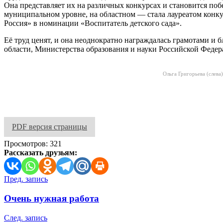
Она представляет их на различных конкурсах и становится по
муниципальном уровне, на областном — стала лауреатом конку
Россия» в номинации «Воспитатель детского сада».
Её труд ценят, и она неоднократно награждалась грамотами и
области, Министерства образования и науки Российской Федер
Ольга Григорьева (слева
PDF версия страницы
Просмотров:
321
Рассказать друзьям:
Навигация
Пред. запись
по
Очень нужная работа
записям
След. запись