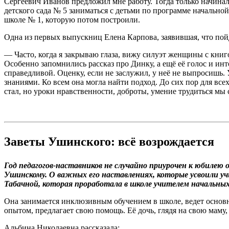
Сергеевич Иванов предложил мне работу. Тогда только начинал
детского сада № 5 заниматься с детьми по программе начальной
школе № 1, которую потом построили.
Одна из первых выпускниц Елена Карпова, заявившая, что пойде
— Часто, когда я закрываю глаза, вижу силуэт женщины с книг
Особенно запомнились рассказ про Динку, а ещё её голос и ин
справедливой. Оценку, если не заслужил, у неё не выпросишь. 
знаниями. Ко всем она могла найти подход. До сих пор для все
стал, но уроки нравственности, доброты, умение трудиться мы 
Заветы Ушинского: всё возрождается
Год педагогов-наставников не случайно приурочен к юбилею
Ушинскому. О важных его наставлениях, которые усвоили уч
Табачной, которая проработала в школе учителем начальных 
Она занимается инклюзивным обучением в школе, ведет основн
опытом, предлагает свою помощь. Её дочь, глядя на свою маму
Альбина Николаевна рассказала: