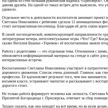
На одной из стен большая рукописная надпись «Приозерск». Ок
давняя дружба. На одной из таких встреч дети выяснили, что у
удивило.
Отдельное место в деятельности воспитателя занимает проект 
Светлана Николаевна с ребятами сделала 12 анимационных фил
стоит интерактивная песочница. Благодаря ей дети сняли коро
В своей логопедической, компенсирующей направленности гру
литературные вечера, интеллектуальные игры «Что? Где? Когда?
сказке Виталия Бианки «Теремок» её воспитанники заняли втор
Работа с родителями — это отдельная тема. Отношения с ними
обновляется информационный материал на стенде и сайте для 
интерактивные встречи.
Воспитанники Светланы Николаевны участвуют в патриотическ
дорожного движения. Список очень длинный. Главное, как счи
профессии. Её вдохновляет результат того, чем она занимается
восьмом классе, устраивают чаепитие и рассказывают с восторг
дорогого стоит.
Не только работа формирует человека как личность. Светлана
Пресвятой Богородицы г. Приозерска, отвечает за сбор помощ
Трудно сказать, как она находит на всё время, но ко всем дел