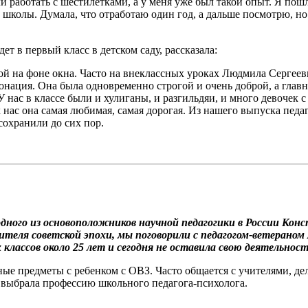
и работать с шестилетками, а у меня уже был такой опыт. Я пош
 школы. Думала, что отработаю один год, а дальше посмотрю, но
т в первый класс в детском саду, рассказала:
ой на фоне окна. Часто на внеклассных уроках Людмила Сергеев
тонация. Она была одновременно строгой и очень доброй, а глав
У нас в классе были и хулиганы, и разгильдяи, и много девочек 
х нас она самая любимая, самая дорогая. Из нашего выпуска педа
сохранили до сих пор.
 одного из основоположников научной педагогики в России Ко
ителя советской эпохи, мы поговорили с педагогом-ветераном
классов около 25 лет и сегодня не оставила свою деятельност
ые предметы с ребенком с ОВЗ. Часто общается с учителями, де
, выбрала профессию школьного педагога-психолога.