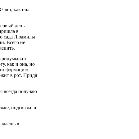
7 лет, как она
первый день
 пришла в
ого сада Людмилы
и. Всего не
менить.
 придумывать
у, как и она, но
сю информацию,
ожит в рот. Придя
 я всегда получаю
ржке, подсказке и
падаешь в