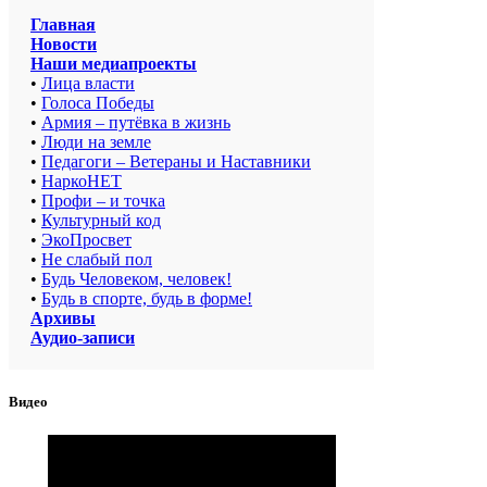
Главная
Новости
Наши медиапроекты
•
Лица власти
•
Голоса Победы
•
Армия – путёвка в жизнь
•
Люди на земле
•
Педагоги – Ветераны и Наставники
•
НаркоНЕТ
•
Профи – и точка
•
Культурный код
•
ЭкоПросвет
•
Не слабый пол
•
Будь Человеком, человек!
•
Будь в спорте, будь в форме!
Архивы
Аудио-записи
Видео