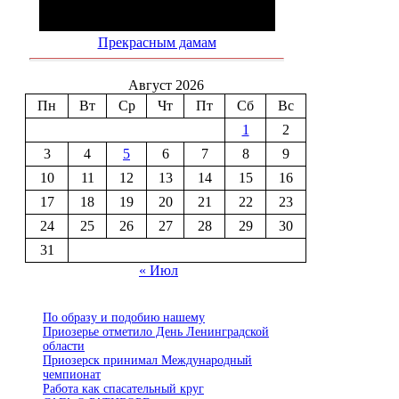
Прекрасным дамам
Август 2026
Пн
Вт
Ср
Чт
Пт
Сб
Вс
1
2
3
4
5
6
7
8
9
10
11
12
13
14
15
16
17
18
19
20
21
22
23
24
25
26
27
28
29
30
31
« Июл
По образу и подобию нашему
Приозерье отметило День Ленинградской
области
Приозерск принимал Международный
чемпионат
Работа как спасательный круг