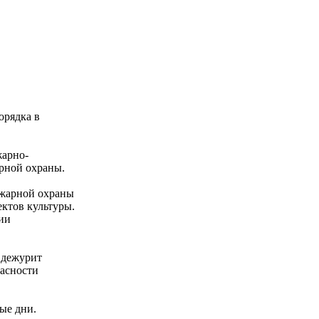
орядка в
жарно-
рной охраны.
ожарной охраны
ктов культуры.
ии
 дежурит
пасности
ые дни.