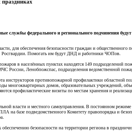
х праздниках
ные службы федерального и регионального подчинения будут
асти, для обеспечения безопасности граждан и общественного п
, Росгвардии. Помогать им будут ДНД и работники ЧОПов.
пожаров в населённых пунктах находятся 149 подразделений по
е МЧС России, Ленобпожспас, подразделения ведомственной пожа
ота инструкторов противопожарной профилактики областной п
ходы многоквартирных домов, образовательных учреждений, объе
яются профилактические визиты по местам хранения и реализац
льной власти и местного самоуправления. В постоянном режиме
ПЛА на базе подведомственного Комитету правопорядка и безо
а.
 обеспечению безопасности на территории региона в праздничн