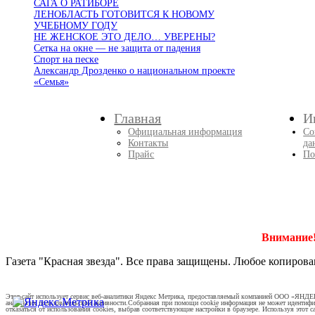
САГА О РАТИБОРЕ
ЛЕНОБЛАСТЬ ГОТОВИТСЯ К НОВОМУ
УЧЕБНОМУ ГОДУ
НЕ ЖЕНСКОЕ ЭТО ДЕЛО… УВЕРЕНЫ?
Сетка на окне — не защита от падения
Спорт на песке
Александр Дрозденко о национальном проекте
«Семья»
Главная
И
Официальная информация
Со
Контакты
да
Прайс
По
Внимание
Газета "Красная звезда". Все права защищены. Любое копирова
Этот сайт использует сервис веб-аналитики Яндекс Метрика, предоставляемый компанией ООО «ЯНДЕК
анализа их пользовательской активности.Собранная при помощи cookie информация не может идентифи
отказаться от использования cookies, выбрав соответствующие настройки в браузере. Используя этот са