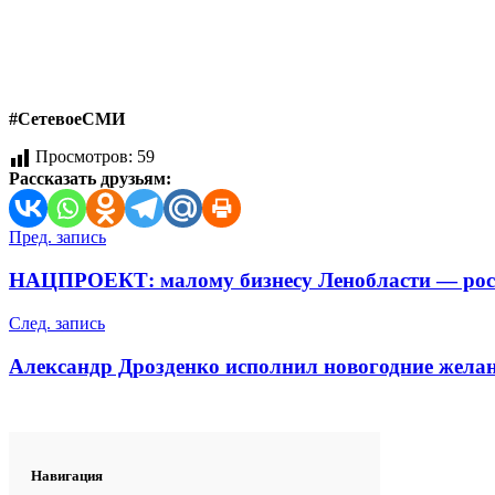
#СетевоеСМИ
Просмотров:
59
Рассказать друзьям:
Навигация
Пред. запись
по
НАЦПРОЕКТ: малому бизнесу Ленобласти — рос
записям
След. запись
Александр Дрозденко исполнил новогодние жела
Навигация