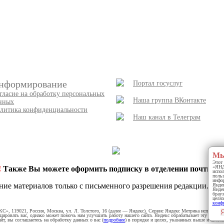
нформирование
Портал госуслуг
гласие на обработку персональных
Наша группа ВКонтакте
нных
литика конфиденциальности
Наш канал в Телеграм
Мы
Этот 
«ЯНДЕ
!
Также Вы можете оформить подписку в отделении почты и 
испо
польз
инфор
ние материалов только с письменного разрешения редакции.
Яндек
Яндек
брауз
целях
конф
С», 119021, Россия, Москва, ул. Л. Толстого, 16 (далее — Яндекс). Сервис Яндекс Метрика используе
Я
цировать вас, однако может помочь нам улучшить работу нашего сайта. Яндекс обрабатывает эту инфор
йт, вы соглашаетесь на обработку данных о вас (
подробнее
) в порядке и целях, указанных выше и автом