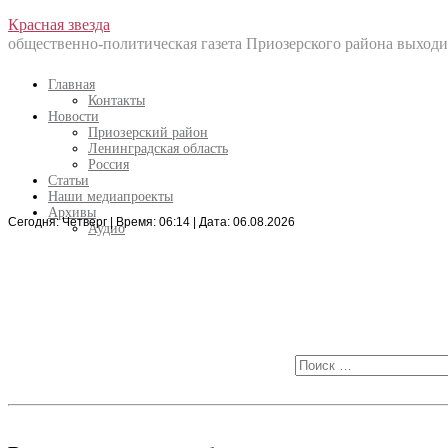
Перейти
Красная звезда
к
общественно-политическая газета Приозерского района выходит
содержанию
Главная
Контакты
Новости
Приозерский район
Ленинградская область
Россия
Статьи
Наши медиапроекты
Архивы
Сегодня: Четверг | Время: 06:14 | Дата: 06.08.2026
Искать:
Аудио