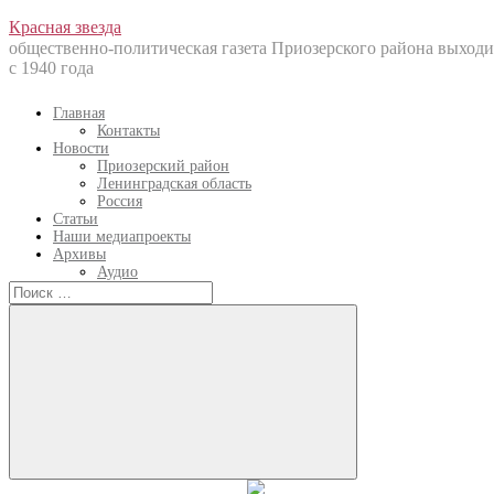
Перейти
Красная звезда
к
общественно-политическая газета Приозерского района выходи
содержанию
с 1940 года
Главная
Контакты
Новости
Приозерский район
Ленинградская область
Россия
Статьи
Наши медиапроекты
Архивы
Аудио
Искать:
Искать