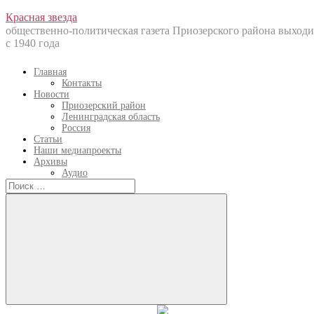
Перейти
Красная звезда
к
общественно-политическая газета Приозерского района выходи
содержанию
с 1940 года
Главная
Контакты
Новости
Приозерский район
Ленинградская область
Россия
Статьи
Наши медиапроекты
Архивы
Аудио
Искать:
Искать