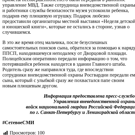
управление МВД. Также сотрудница вневедомственной охран
и работники службы безопасности музея успокоили ребенка,
подарив ему плюшевую игрушку. Подарок любезно
предоставили организаторы местной выставки «Неделя детско
и юношеской книги», которые не остались в стороне, узнав о
случившемся.
В это же время отец мальчика, после безуспешных
самостоятельных поисков сына, обратился за помощью к наряд
ППСП, находившемуся неподалеку от Дворцовой площади.
Полицейским оперативно передали информацию о том, что
потерявшийся ребенок находится в здании Главного штаба.
Родитель сразу же направился туда, где впоследствии
сотрудники вневедомственной охраны Росгвардии передали е
сына, который с улыбкой сразу же похвастался папе своим
новым плюшевым другом.
Информация предоставлена пресс-службо
Управления вневедомственной охран
войск национальной гвардии Российской Федерац
по г. Санкт-Петербургу и Ленинградской облас
#СетевоеСМИ
Просмотров:
100