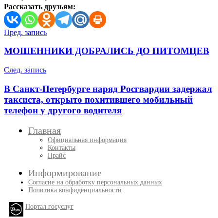
Рассказать друзьям:
Навигация
Пред. запись
по
МОШЕННИКИ ДОБРАЛИСЬ ДО ПИТОМЦЕВ
записям
След. запись
В Санкт-Петербурге наряд Росгвардии задержал
таксиста, открыто похитившего мобильный
телефон у другого водителя
Главная
Официальная информация
Контакты
Прайс
Информирование
Согласие на обработку персональных данных
Политика конфиденциальности
Портал госуслуг