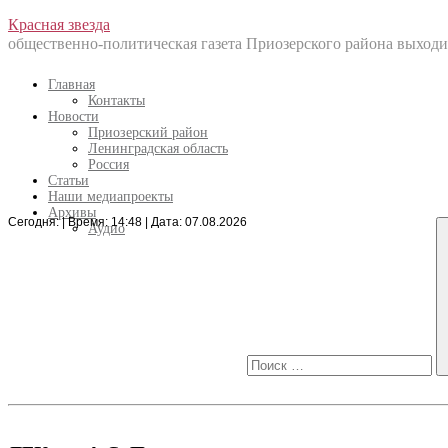
Перейти
Красная звезда
к
общественно-политическая газета Приозерского района выходит
содержанию
Главная
Контакты
Новости
Приозерский район
Ленинградская область
Россия
Статьи
Наши медиапроекты
Архивы
Сегодня: | Время: 14:48 | Дата: 07.08.2026
Искать:
Аудио