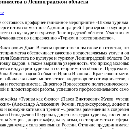
риимства в Ленинградской области
ие
оне состоялось профориентационное мероприятие «Школа туризма
верситетом совместно с Администрацией Приозерского муницип
ета по культуре и туризму Ленинградской области. Участника
обучающиеся по направлению «Туризм и гостеприимство».
икторович Двас. В своем приветственном слове он отметил, чт
теприимства обеспечивает качество предоставляемых услуг и оп
ателя Комитета по культуре и туризму Ленинградской области О
товку кадров, а также выразила уверенность, что приход молод
йся индустрии туризма и гостеприимства области. Председател
она Ленинградской области Ирина Ивановна Кравченко отметил
района связывает многолетнее плодотворное сотрудничество, в
ма и гостеприимства. Директор Приозерского политехнического
ой и плодотворной работы, успешного профессионального само
ие кейсы «Туризм как бизнес» (Павел Викторович Жуков, учред
ссия» (Александр Алексеевич Фомин, гид-экскурсовод, доцент 
ию и коммуникативный трениг «Средства размещения в совреме
лана Геннадьевна Шкуропат, доцент кафедры туризма, гостепри
евна Земцова, доцент кафедры туризма, гостеприимства и сферы
 как движущая сила экономики России. Отличие предпринимател