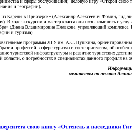
приимства и сферы обслуживания), деловую игру «Открой свою
нания и географии).
из Карелы в Приозерск» (Александр Алексеевич Фомин, гид-эк
). В ходе экскурсии и мастер класса они познакомились с услуг
pa» (Диана Владимировна Плавкова, управляющий комплекса, 
афии и туризма).
зовательные программы ЛГУ им. А.С. Пушкина, ориентированны
разии профессий в сфере туризма и гостеприимства, об особенн
дание туристской инфраструктуры и развитие туристских дестина
 области, о потребностях в специалистах данного профиля на о
Информаци
комитетом по печати Ленинг
верситета свою книгу «Оттепель и наследники Ги