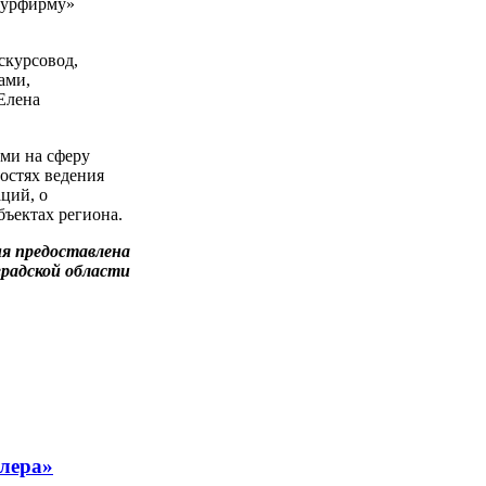
 турфирму»
скурсовод,
ами,
Елена
ми на сферу
остях ведения
ций, о
бъектах региона.
я предоставлена
радской области
тлера»