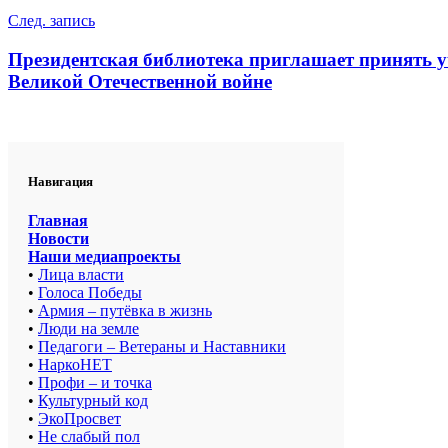
записям
След. запись
Президентская библиотека приглашает принять у
Великой Отечественной войне
Навигация
Главная
Новости
Наши медиапроекты
•
Лица власти
•
Голоса Победы
•
Армия – путёвка в жизнь
•
Люди на земле
•
Педагоги – Ветераны и Наставники
•
НаркоНЕТ
•
Профи – и точка
•
Культурный код
•
ЭкоПросвет
•
Не слабый пол