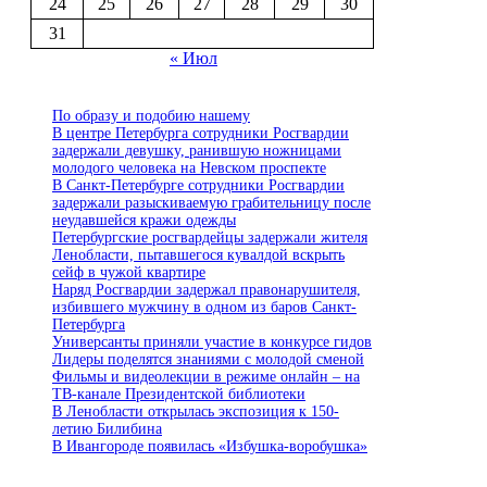
24
25
26
27
28
29
30
31
« Июл
По образу и подобию нашему
В центре Петербурга сотрудники Росгвардии
задержали девушку, ранившую ножницами
молодого человека на Невском проспекте
В Санкт-Петербурге сотрудники Росгвардии
задержали разыскиваемую грабительницу после
неудавшейся кражи одежды
Петербургские росгвардейцы задержали жителя
Ленобласти, пытавшегося кувалдой вскрыть
сейф в чужой квартире
Наряд Росгвардии задержал правонарушителя,
избившего мужчину в одном из баров Санкт-
Петербурга
Универсанты приняли участие в конкурсе гидов
Лидеры поделятся знаниями с молодой сменой
Фильмы и видеолекции в режиме онлайн – на
ТВ-канале Президентской библиотеки
В Ленобласти открылась экспозиция к 150-
летию Билибина
В Ивангороде появилась «Избушка-воробушка»