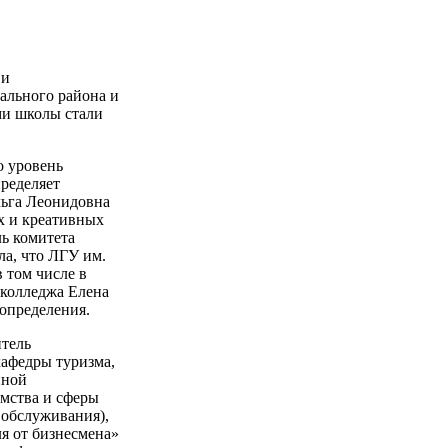
 и
ального района и
ми школы стали
о уровень
ределяет
льга Леонидовна
ых и креативных
ь комитета
а, что ЛГУ им.
 том числе в
 колледжа Елена
определения.
итель
кафедры туризма,
нной
имства и сферы
 обслуживания),
я от бизнесмена»