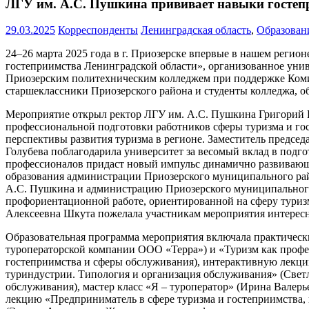
ЛГУ им. А.С. Пушкина прививает навыки гостеп
29.03.2025
Корреспонденты
Ленинградская область
,
Образован
24–26 марта 2025 года в г. Приозерске впервые в нашем реги
гостеприимства Ленинградской области», организованное уни
Приозерским политехническим колледжем при поддержке Комит
старшеклассники Приозерского района и студенты колледжа, 
Мероприятие открыл ректор ЛГУ им. А.С. Пушкина Григорий В
профессиональной подготовки работников сферы туризма и гос
перспективы развития туризма в регионе. Заместитель председ
Голубева поблагодарила университет за весомый вклад в подго
профессионалов придаст новый импульс динамично развивающе
образования администрации Приозерского муниципального рай
А.С. Пушкина и администрацию Приозерского муниципального 
профориентационной работе, ориентированной на сферу туриз
Алексеевна Шкута пожелала участникам мероприятия интересн
Образовательная программа мероприятия включала практическ
туроператорской компании ООО «Терра») и «Туризм как профе
гостеприимства и сферы обслуживания), интерактивную лекц
туриндустрии. Типология и организация обслуживания» (Свет
обслуживания), мастер класс «Я – туроператор» (Ирина Валерь
лекцию «Предприниматель в сфере туризма и гостеприимства,