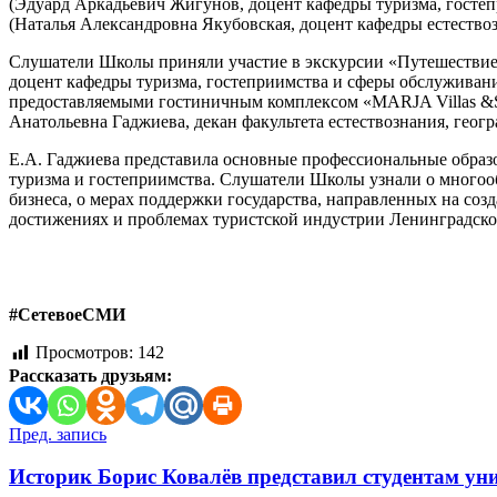
(Эдуард Аркадьевич Жигунов, доцент кафедры туризма, госте
(Наталья Александровна Якубовская, доцент кафедры естествоз
Слушатели Школы приняли участие в экскурсии «Путешествие 
доцент кафедры туризма, гостеприимства и сферы обслуживания
предоставляемыми гостиничным комплексом «MARJA Villas &S
Анатольевна Гаджиева, декан факультета естествознания, геогр
Е.А. Гаджиева представила основные профессиональные обра
туризма и гостеприимства. Слушатели Школы узнали о многооб
бизнеса, о мерах поддержки государства, направленных на соз
достижениях и проблемах туристской индустрии Ленинградской
#СетевоеСМИ
Просмотров:
142
Рассказать друзьям:
Навигация
Пред. запись
по
Историк Борис Ковалёв представил студентам уни