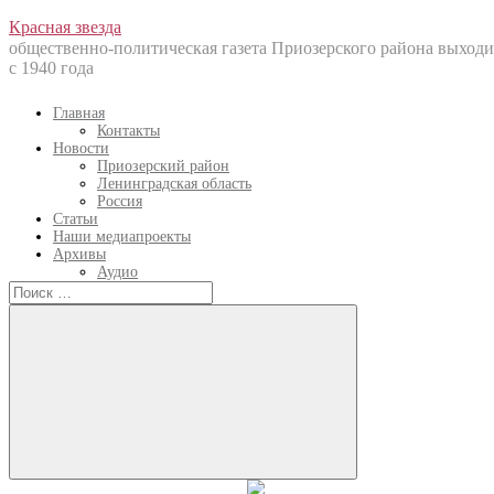
Перейти
Красная звезда
к
общественно-политическая газета Приозерского района выходи
содержанию
с 1940 года
Главная
Контакты
Новости
Приозерский район
Ленинградская область
Россия
Статьи
Наши медиапроекты
Архивы
Аудио
Искать:
Искать