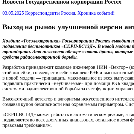
Новости Государственной корпорации Ростех
03.05.2025
Корреспонденты
Россия
,
Хроника событий
Выход на рынок улучшенной версии ан
Холдинг «Росэлектроника» Госкорпорации Ростех выводит 
подавления беспилотников «СЕРП-ВС13Д». В новой модели бо
тринадцати. Это позволяет обезвреживать дроны, которые
средств радиоэлектронной борьбы.
Разработка принадлежит команде инженеров НИИ «Вектор» (в
этой линейки, совмещает в себе комплекс РЭБ и высокоточный
в новой модели — тринадцать, максимальное из всех выпускав
подавлять практически «неубиваемые» при помощи РЭБ квадр
системами радиоэлектронной борьбы за счет функции управлен
Высокоточный детектор и алгоритмы искусственного интелле
создавая купол безопасности над охраняемым периметром. Сис
«СЕРП-ВС13Д» может работать в автоматическом режиме, а та
подавляются во всех доступных диапазонах, остальное время 
правовым требованиям.