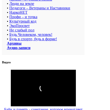
•
Люди на земле
•
Педагоги – Ветераны и Наставники
•
НаркоНЕТ
•
Профи – и точка
•
Культурный код
•
ЭкоПросвет
•
Не слабый пол
•
Будь Человеком, человек!
•
Будь в спорте, будь в форме!
Архивы
Аудио-записи
Видео
Байк и память - сочетание, которое впечатляет