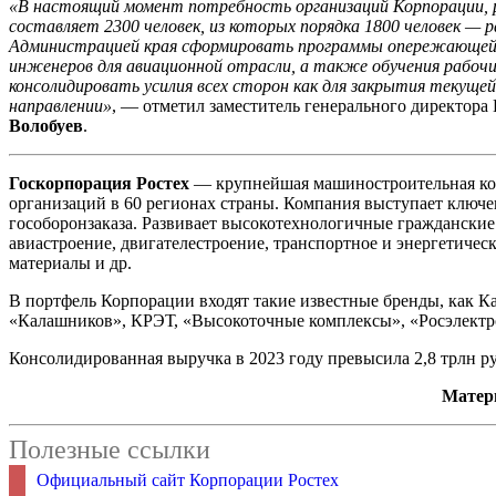
«В настоящий момент потребность организаций Корпорации, р
составляет 2300 человек, из которых порядка 1800 человек — 
Администрацией края сформировать программы опережающей по
инженеров для авиационной отрасли, а также обучения рабоч
консолидировать усилия всех сторон как для закрытия текуще
направлении»
, — отметил заместитель генерального директор
Волобуев
.
Госкорпорация Ростех
— крупнейшая машиностроительная ком
организаций в 60 регионах страны. Компания выступает ключ
гособоронзаказа. Развивает высокотехнологичные гражданские 
авиастроение, двигателестроение, транспортное и энергетиче
материалы и др.
В портфель Корпорации входят такие известные бренды, как 
«Калашников», КРЭТ, «Высокоточные комплексы», «Росэлектр
Консолидированная выручка в 2023 году превысила 2,8 трлн р
Матер
Полезные ссылки
Официальный сайт Корпорации Ростех