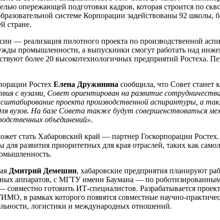
делью опережающей подготовки кадров, которая строится по скв
разовательной системе Корпорации задействованы 92 школы, бо
й стране.
ии — реализация пилотного проекта по производственной аспи
нужды промышленности, а выпускники смогут работать над инж
аствуют более 20 высокотехнологичных предприятий Ростеха. П
рпорации Ростех
Елена Дружинина
сообщила, что Совет станет 
вия с вузами, Совет ориентирован на развитие сотрудничества
сштабирование проекта производственной аспирантуры, а так
для вузов. На базе Совета также будут совершенствоваться ме
изводственных объединений»
.
жет стать Хабаровский край — партнер Госкорпорации Ростех.
 для развития приоритетных для края отраслей, таких как самол
ромышленность.
рая
Дмитрий Демешин
, хабаровские предприятия планируют ра
ьных аппаратов, с МГТУ имени Баумана — по роботизированным
совместно готовить ИТ-специалистов. Разрабатывается проект
ГИМО, в рамках которого появятся совместные научно-практиче
ельности, логистики и международных отношений.