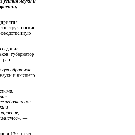
 усилия науки и
троении,
дприятия
-конструкторские
оизводственную
 создание
ков, губернатор
страны.
ярную обратную
науки и высшего
ерами,
ная
исследованиями
ки и
строение,
иалистов»
, —
ов и 130 тысяч