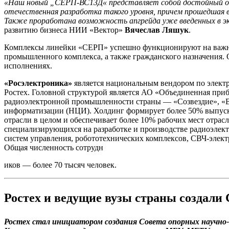
«Наш новый „СЕРП-ВС13Д« представляет собой достойный отв
отечественная разработка такого уровня, причем прошедшая 
Также проработана возможность апгрейда уже введенных в э
развитию бизнеса НИИ «Вектор»
Вячеслав Ляшук
.
Комплексы линейки «СЕРП» успешно функционируют на важне
промышленного комплекса, а также гражданского назначения. 
исполнениях.
«Росэлектроника»
является национальным вендором по электро
Ростех. Головной структурой является АО «Объединенная приб
радиоэлектронной промышленности страны — «Созвездие», «В
информатизации (НЦИ). Холдинг формирует более 50% выпуск
отрасли в целом и обеспечивает более 10% рабочих мест отрас
специализирующихся на разработке и производстве радиоэлект
систем управления, робототехнических комплексов, СВЧ-элек
Общая численность сотрудн
иков — более 70 тысяч человек.
Ростех и ведущие вузы страны создали
Ростех стал инициатором создания Совета опорных научно-