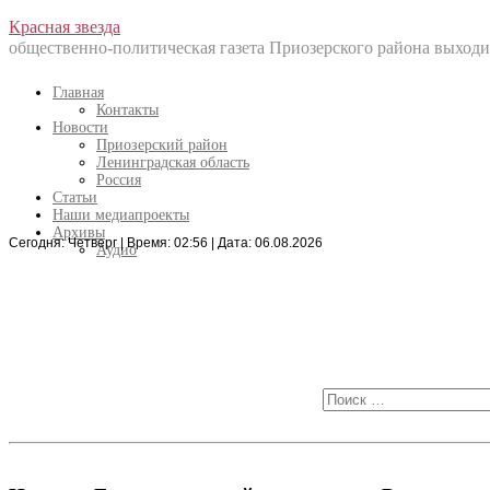
Перейти
Красная звезда
к
общественно-политическая газета Приозерского района выходит
содержанию
Главная
Контакты
Новости
Приозерский район
Ленинградская область
Россия
Статьи
Наши медиапроекты
Архивы
Сегодня: Четверг | Время: 02:56 | Дата: 06.08.2026
Искать:
Аудио