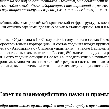
ет на эволюцию беспилотников. Пожалуй, это единственная в
весь необходимый объем лабораторных тестирований и „полевы
ксплуатацию предыдущих версий „СЕРП« до новейшей»
, — сказ
йших объектах российской критической инфраструктуры, воен
Они отлично зарекомендовали себя как в стационарном, так и в
нике. Образована в 1997 году, в 2009 году вошла в состав Гос
оростроительная корпорация». В состав холдинга входят крупн
ега», «Автоматика», «Системы управления», а также Национал
а электронных компонентов в России, 8% выпуска продукции 
ли. Всего холдинг объединяет более 140 предприятий и научных 
ронных компонентов и технологий, средств и систем связи, ав
троники, вычислительной техники и телекоммуникационного об
 Совет по взаимодействию науки и пром
образовательных организаций, в который наряду с представи