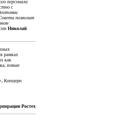
ого персонала
стно с
дготовки
 Совета позволит
нном
ссии
Николай
енных
в рамках
их как
ка, новые
», Концерн
рпорации Ростех