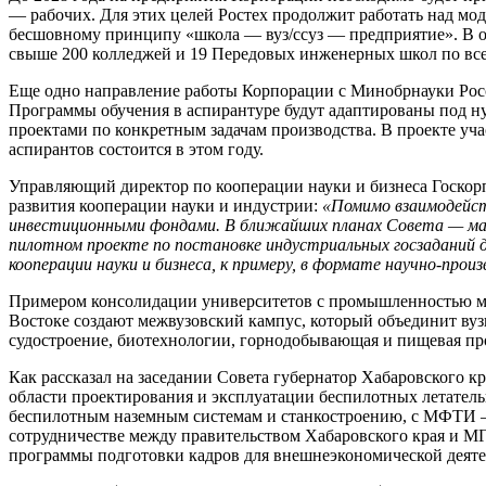
— рабочих. Для этих целей Ростех продолжит работать над мо
бесшовному принципу «школа — вуз/ссуз — предприятие». В об
свыше 200 колледжей и 19 Передовых инженерных школ по все
Еще одно направление работы Корпорации с Минобрнауки Росс
Программы обучения в аспирантуре будут адаптированы под 
проектами по конкретным задачам производства. В проекте уч
аспирантов состоится в этом году.
Управляющий директор по кооперации науки и бизнеса Госко
развития кооперации науки и индустрии:
«Помимо взаимодейст
инвестиционными фондами. В ближайших планах Совета — ма
пилотном проекте по постановке индустриальных госзаданий 
кооперации науки и бизнеса, к примеру, в формате научно-про
Примером консолидации университетов с промышленностью мо
Востоке создают межвузовский кампус, который объединит вузы
судостроение, биотехнологии, горнодобывающая и пищевая п
Как рассказал на заседании Совета губернатор Хабаровского к
области проектирования и эксплуатации беспилотных летател
беспилотным наземным системам и станкостроению, с МФТИ — 
сотрудничестве между правительством Хабаровского края и М
программы подготовки кадров для внешнеэкономической деят