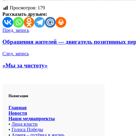
Просмотров:
179
Рассказать друзьям:
Навигация
Пред. запись
по
Обращения жителей — двигатель позитивных пе
записям
След. запись
«Мы за чистоту»
Навигация
Главная
Новости
Наши медиапроекты
•
Лица власти
•
Голоса Победы
•
Армия – путёвка в жизнь