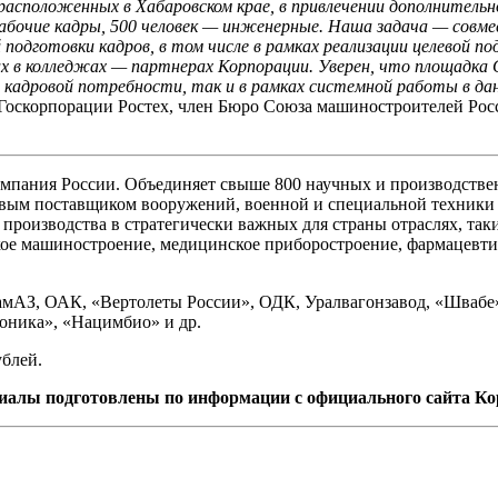
асположенных в Хабаровском крае, в привлечении дополнительн
рабочие кадры, 500 человек — инженерные. Наша задача — совме
дготовки кадров, в том числе в рамках реализации целевой по
их в колледжах — партнерах Корпорации. Уверен, что площадка
й кадровой потребности, так и в рамках системной работы в да
а Госкорпорации Ростех, член Бюро Союза машиностроителей Ро
пания России. Объединяет свыше 800 научных и производств
евым поставщиком вооружений, военной и специальной техники 
производства в стратегически важных для страны отраслях, так
ское машиностроение, медицинское приборостроение, фармацевти
КамАЗ, ОАК, «Вертолеты России», ОДК, Уралвагонзавод, «Швабе
оника», «Нацимбио» и др.
ублей.
иалы подготовлены по информации с официального сайта Ко