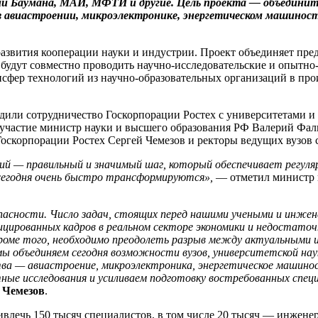
 Баумана, МАИ, МФТИ и другие. Цель проекта — объединить
 в авиастроении, микроэлектронике, энергетическом машинос
азвития кооперации науки и индустрии. Проект объединяет пре
 будут совместно проводить научно-исследовательские и опытно
сфер технологий из научно-образовательных организаций в пр
дили сотрудничество Госкорпорации Ростех с университетами и
участие министр науки и высшего образования РФ Валерий Фаль
оскорпорации Ростех Сергей Чемезов и ректоры ведущих вузов 
ий — правильный и значимый шаг, который обеспечивает регул
 сегодня очень быстро трансформируются»,
— отметил министр 
опасности. Число задач, стоящих перед нашими учеными и инжен
цированных кадров в реальном секторе экономики и недостаточ
роме того, необходимо преодолеть разрыв между актуальными 
 объединяем сегодня возможности вузов, университетской нау
ва — авиастроение, микроэлектроника, энергетическое машино
ные исследования и усиливаем подготовку востребованных спец
 Чемезов
.
влечь 150 тысяч специалистов, в том числе 20 тысяч — инженер