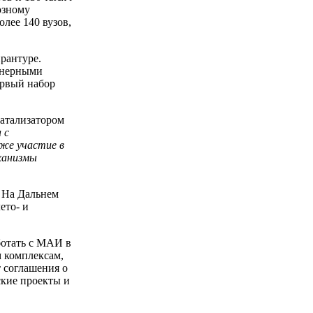
озному
лее 140 вузов,
рантуре.
енерными
ервый набор
катализатором
 с
же участие в
ханизмы
 На Дальнем
ето- и
ботать с МАИ в
 комплексам,
 соглашения о
ские проекты и