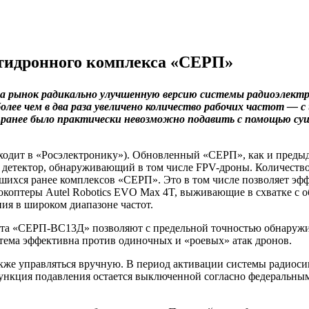
тидронного комплекса «СЕРП»
на рынок радикально улучшенную версию системы радиоэлект
лее чем в два раза увеличено количество рабочих частот — с
 ранее было практически невозможно подавить с помощью с
ходит в «Росэлектронику»). Обновленный «СЕРП», как и преды
 детектор, обнаруживающий в том числе FPV-дроны. Количество
шихся ранее комплексов «СЕРП». Это в том числе позволяет эф
окоптеры Autel Robotics EVO Max 4T, выживающие в схватке с
ия в широком диапазоне частот.
кта «СЕРП-ВС13Д» позволяют с предельной точностью обнаружи
тема эффективна против одиночных и «роевых» атак дронов.
кже управляться вручную. В период активации системы радиос
функция подавления остается выключенной согласно федеральны