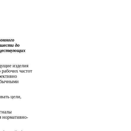
ронного
 шести до
уществующих
дущие изделия
 рабочих частот
фективно
 обычными
вать цели,
игналы
м нормативно-