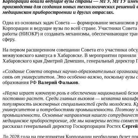
Корпорации вошли ведущие вузы страны — МГУ, МГТУ имени
производства для создания новых технологических решений
медицинском приборостроении и других отраслях.
Одна из основных задач Совета — формирование механизмов р
Корпорации и ведущие вузы по всей стране. Участники Совета
работы (НИОКР) и создавать механизмы, обеспечивающие тран
сферу.
На первом расширенном совещании Совета его участники обсу
межвузовского кампуса в Хабаровске. В мероприятии приняли 
Хабаровского края Дмитрий Демешин, генеральный директор Г
«Создание Совета опорных научно-образовательных организац
связь от университетов. Это особенно важно, поскольку вузы
образования РФ
Валерий Фальков
.
«Наука играет ключевую роль в обеспечении национальной без
постоянно растет. Среди главных вызовов — нехватка квалифи
популярность инженерных специальностей среди молодежи. К
университетов и потребностями промышленности. Поэтому мы
промышленности. Основные направления нашего сотрудничест
медицинское приборостроение, где мы намерены вести совмест
рассказал генеральный директор Госкорпорации Ростех
Сергей
До 2028 года на предприятия Корпорации необходимо будет при