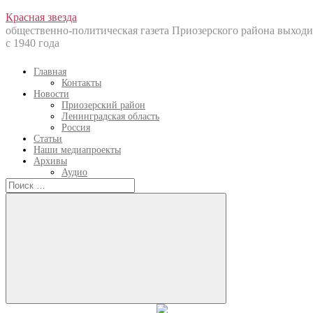
Перейти
Красная звезда
к
общественно-политическая газета Приозерского района выходи
содержанию
с 1940 года
Главная
Контакты
Новости
Приозерский район
Ленинградская область
Россия
Статьи
Наши медиапроекты
Архивы
Аудио
Искать:
Искать