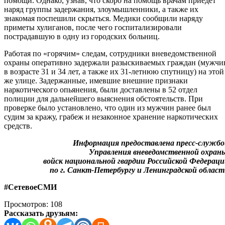
помощи. Однако, узнав, что скоро на помощь врачам приедет
наряд группы задержания, злоумышленники, а также их
знакомая поспешили скрыться. Медики сообщили наряду
приметы хулиганов, после чего госпитализировали
пострадавшую в одну из городских больниц.
Работая по «горячим» следам, сотрудники вневедомственной
охраны оперативно задержали разыскиваемых граждан (мужчи
в возрасте 31 и 34 лет, а также их 31-летнюю спутницу) на этой
же улице. Задержанные, имевшие внешние признаки
наркотического опьянения, были доставлены в 52 отдел
полиции для дальнейшего выяснения обстоятельств. При
проверке было установлено, что один из мужчин ранее был
судим за кражу, грабеж и незаконное хранение наркотических
средств.
Информация предоставлена пресс-службо
Управления вневедомственной охран
войск национальной гвардии Российской Федерац
по г. Санкт-Петербургу и Ленинградской облас
#СетевоеСМИ
Просмотров:
108
Рассказать друзьям: