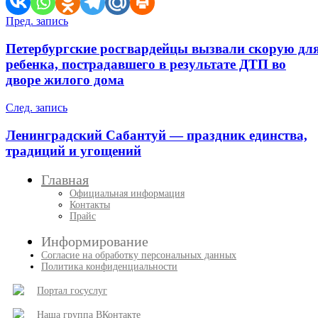
Навигация
Пред. запись
по
Петербургские росгвардейцы вызвали скорую дл
записям
ребенка, пострадавшего в результате ДТП во
дворе жилого дома
След. запись
Ленинградский Сабантуй — праздник единства,
традиций и угощений
Главная
Официальная информация
Контакты
Прайс
Информирование
Согласие на обработку персональных данных
Политика конфиденциальности
Портал госуслуг
Наша группа ВКонтакте