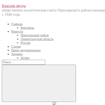
Перейти
Красная звезда
к
общественно-политическая газета Приозерского района выходи
содержанию
с 1940 года
Главная
Контакты
Новости
Приозерский район
Ленинградская область
Россия
Статьи
Наши медиапроекты
Архивы
Аудио
Искать:
Искать