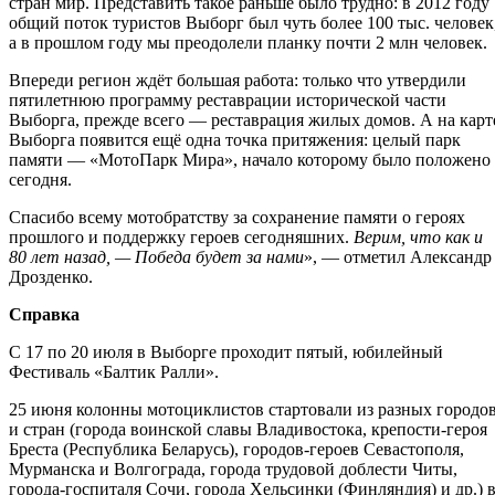
стран мир. Представить такое раньше было трудно: в 2012 году
общий поток туристов Выборг был чуть более 100 тыс. человек
а в прошлом году мы преодолели планку почти 2 млн человек.
Впереди регион ждёт большая работа: только что утвердили
пятилетнюю программу реставрации исторической части
Выборга, прежде всего — реставрация жилых домов. А на карт
Выборга появится ещё одна точка притяжения: целый парк
памяти — «МотоПарк Мира», начало которому было положено
сегодня.
Спасибо всему мотобратству за сохранение памяти о героях
прошлого и поддержку героев сегодняшних.
Верим, что как и
80 лет назад, — Победа будет за нами
», — отметил Александр
Дрозденко.
Справка
С 17 по 20 июля в Выборге проходит пятый, юбилейный
Фестиваль «Балтик Ралли».
25 июня колонны мотоциклистов стартовали из разных городо
и стран (города воинской славы Владивостока, крепости-героя
Бреста (Республика Беларусь), городов-героев Севастополя,
Мурманска и Волгограда, города трудовой доблести Читы,
города-госпиталя Сочи, города Хельсинки (Финляндия) и др.) 